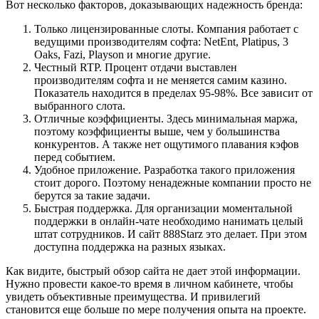
Вот несколько факторов, доказывающих надежность бренда:
Только лицензированные слоты. Компания работает с
ведущими производителям софта: NetEnt, Platipus, 3
Oaks, Fazi, Playson и многие другие.
Честный RTP. Процент отдачи выставлен
производителям софта и не меняется самим казино.
Показатель находится в пределах 95-98%. Все зависит от
выбранного слота.
Отличные коэффициенты. Здесь минимальная маржа,
поэтому коэффициенты выше, чем у большинства
конкурентов. А также нет ощутимого плавания кэфов
перед событием.
Удобное приложение. Разработка такого приложения
стоит дорого. Поэтому ненадежные компании просто не
берутся за такие задачи.
Быстрая поддержка. Для организации моментальной
поддержки в онлайн-чате необходимо нанимать целый
штат сотрудников. И сайт 888Starz это делает. При этом
доступна поддержка на разных языках.
Как видите, быстрый обзор сайта не дает этой информации.
Нужно провести какое-то время в личном кабинете, чтобы
увидеть объективные преимущества. И привилегий
становится еще больше по мере получения опыта на проекте.