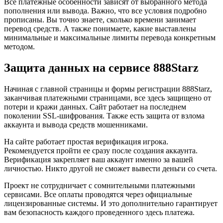
Все платежные особенности зависят от выбранного метода
пополнения или вывода. Важно, что все условия подробно
прописаны. Вы точно знаете, сколько времени занимает
перевод средств. А также понимаете, какие выставлены
минимальные и максимальные лимиты перевода конкретным
методом.
Защита данных на сервисе 888Starz
Начиная с главной страницы и формы регистрации 888Starz,
заканчивая платежными страницами, все здесь защищено от
потери и кражи данных. Сайт работает на последнем
поколении SSL-шифрования. Также есть защита от взлома
аккаунта и вывода средств мошенниками.
На сайте работает простая верификация игрока.
Рекомендуется пройти ее сразу после создания аккаунта.
Верификация закрепляет ваш аккаунт именно за вашей
личностью. Никто другой не сможет вывести деньги со счета.
Проект не сотрудничает с сомнительными платежными
сервисами. Все оплаты проводятся через официальные
лицензированные системы. И это дополнительно гарантирует
вам безопасность каждого проведенного здесь платежа.