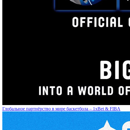
Глобальное партнёрство в мире баскетбола – 1xBet & FIBA