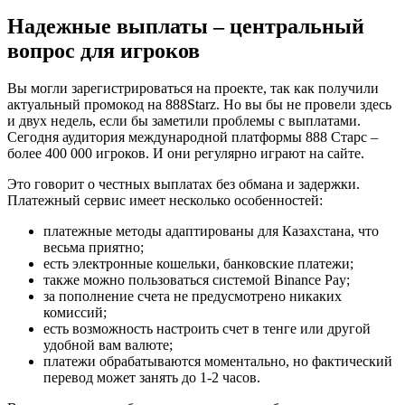
Надежные выплаты – центральный
вопрос для игроков
Вы могли зарегистрироваться на проекте, так как получили
актуальный промокод на 888Starz. Но вы бы не провели здесь
и двух недель, если бы заметили проблемы с выплатами.
Сегодня аудитория международной платформы 888 Старс –
более 400 000 игроков. И они регулярно играют на сайте.
Это говорит о честных выплатах без обмана и задержки.
Платежный сервис имеет несколько особенностей:
платежные методы адаптированы для Казахстана, что
весьма приятно;
есть электронные кошельки, банковские платежи;
также можно пользоваться системой Binance Pay;
за пополнение счета не предусмотрено никаких
комиссий;
есть возможность настроить счет в тенге или другой
удобной вам валюте;
платежи обрабатываются моментально, но фактический
перевод может занять до 1-2 часов.