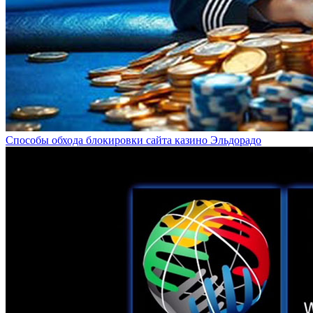
Способы обхода блокировки сайта казино Эльдорадо