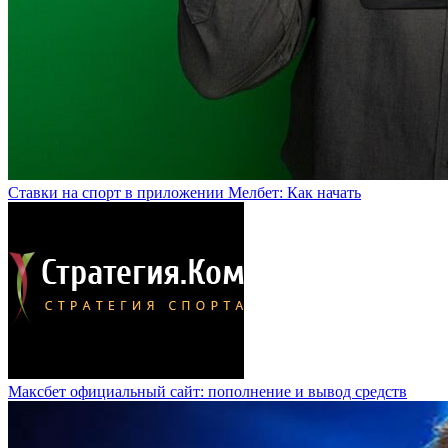
Ставки на спорт в приложении Мелбет: Как начать
Максбет официальный сайт: пополнение и вывод средств