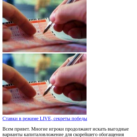
Ставки в режиме LIVE, секреты победы
Всем привет. Многие игроки продолжают искать выгодные
варианты капиталовложение для скорейшего обогащения