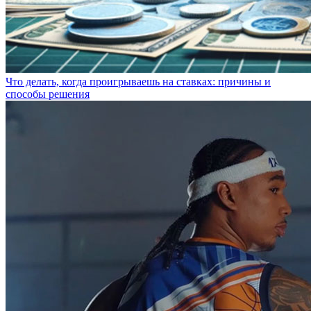
Что делать, когда проигрываешь на ставках: причины и
способы решения