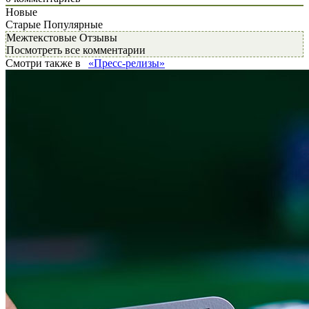
Новые
Старые
Популярные
Межтекстовые Отзывы
Посмотреть все комментарии
Смотри также в
«Пресс-релизы»