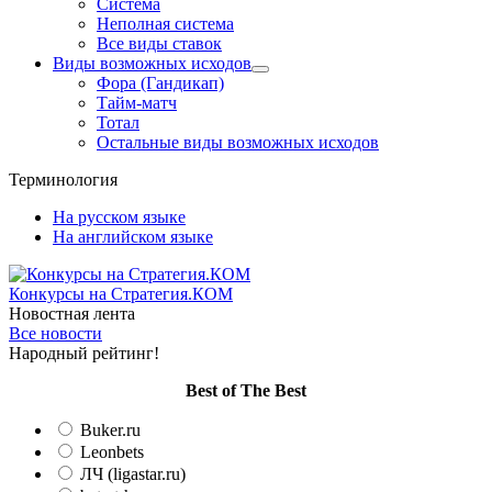
Система
Неполная система
Все виды ставок
Виды возможных исходов
Фора (Гандикап)
Тайм-матч
Тотал
Остальные виды возможных исходов
Терминология
На русском языке
На английском языке
Конкурсы
на Стратегия.КОМ
Новостная лента
Все новости
Народный рейтинг!
Вest of The Best
Buker.ru
Leonbets
ЛЧ (ligastar.ru)