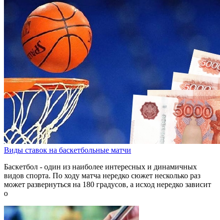
Виды ставок на баскетбольные матчи
Баскетбол - один из наиболее интересных и динамичных
видов спорта. По ходу матча нередко сюжет несколько раз
может развернуться на 180 градусов, а исход нередко зависит
о