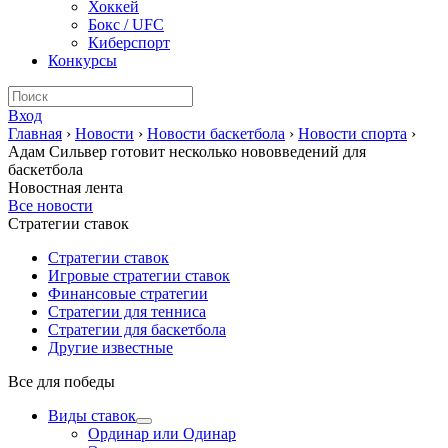
Хоккей
Бокс / UFC
Киберспорт
Конкурсы
Вход
Главная
›
Новости
›
Новости баскетбола
›
Новости спорта
›
Адам Сильвер готовит несколько нововведений для
баскетбола
Новостная лента
Все новости
Стратегии ставок
Стратегии ставок
Игровые стратегии ставок
Финансовые стратегии
Стратегии для тенниса
Стратегии для баскетбола
Другие известные
Все для победы
Виды ставок
Ординар или Одинар