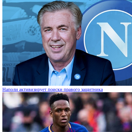
Наполи активизирует поиски правого защитника