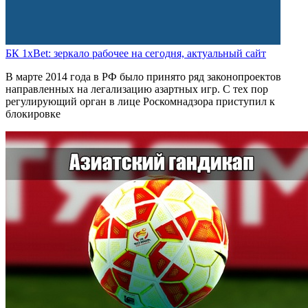
БК 1xBet: зеркало рабочее на сегодня, актуальный сайт
В марте 2014 года в РФ было принято ряд законопроектов
направленных на легализацию азартных игр. С тех пор
регулирующий орган в лице Роскомнадзора приступил к
блокировке