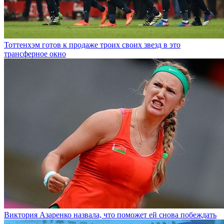
Тоттенхэм готов к продаже троих своих звезд в это
трансферное окно
Виктория Азаренко назвала, что поможет ей снова побеждать