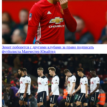
Зенит поборется с другими клубами за право подписать
футболиста Манчестер Юнайтед