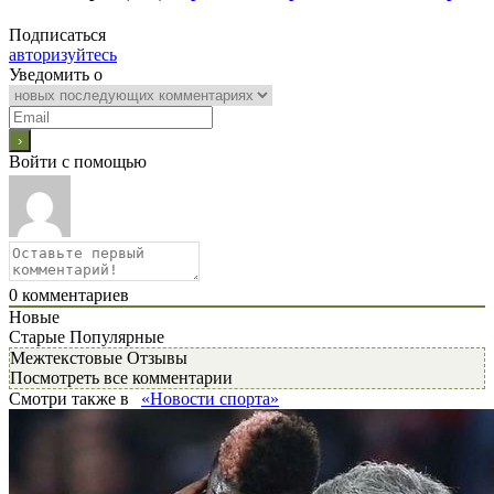
Подписаться
авторизуйтесь
Уведомить о
Войти с помощью
0
комментариев
Новые
Старые
Популярные
Межтекстовые Отзывы
Посмотреть все комментарии
Смотри также в
«Новости спорта»