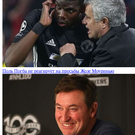
Поль Погба не реагирует на просьбы Жозе Моуринью