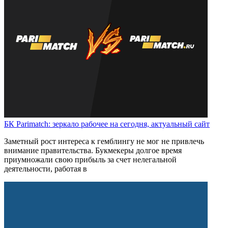
БК Parimatch: зеркало рабочее на сегодня, актуальный сайт
Заметный рост интереса к гемблингу не мог не привлечь
внимание правительства. Букмекеры долгое время
приумножали свою прибыль за счет нелегальной
деятельности, работая в