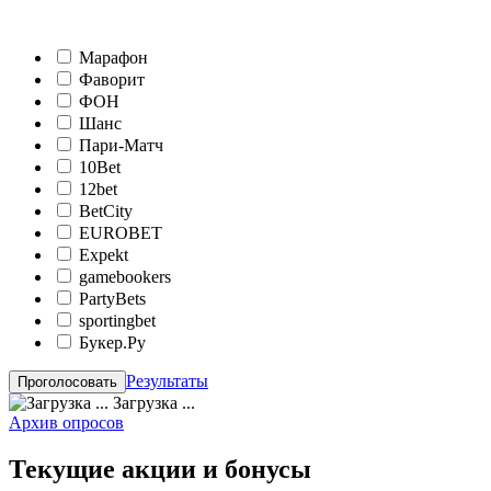
Марафон
Фаворит
ФОН
Шанс
Пари-Матч
10Bet
12bet
BetCity
EUROBET
Expekt
gamebookers
PartyBets
sportingbet
Букер.Ру
Результаты
Загрузка ...
Архив опросов
Текущие акции и бонусы