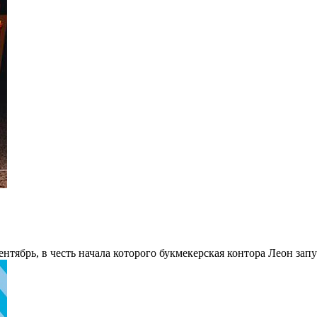
тябрь, в честь начала которого букмекерская контора Леон запу