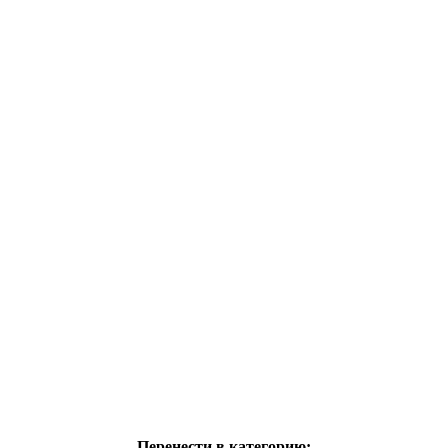
Перенести в категорию: