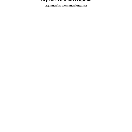
жулики/мошенники/кидалы