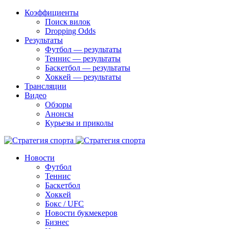
Коэффициенты
Поиск вилок
Dropping Odds
Результаты
Футбол — результаты
Теннис — результаты
Баскетбол — результаты
Хоккей — результаты
Трансляции
Видео
Обзоры
Анонсы
Курьезы и приколы
Новости
Футбол
Теннис
Баскетбол
Хоккей
Бокс / UFC
Новости букмекеров
Бизнес