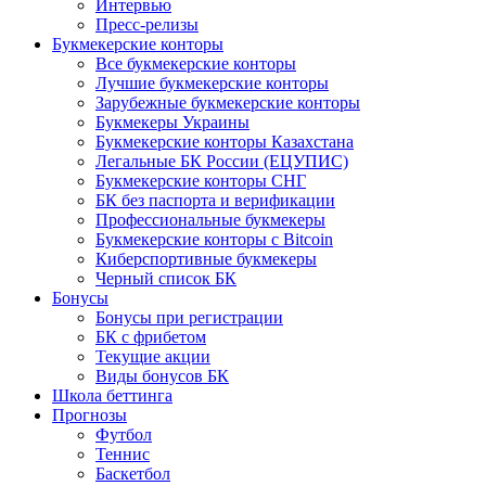
Интервью
Пресс-релизы
Букмекерские конторы
Все букмекерские конторы
Лучшие букмекерские конторы
Зарубежные букмекерские конторы
Букмекеры Украины
Букмекерские конторы Казахстана
Легальные БК России (ЕЦУПИС)
Букмекерские конторы СНГ
БК без паспорта и верификации
Профессиональные букмекеры
Букмекерские конторы с Bitcoin
Киберспортивные букмекеры
Черный список БК
Бонусы
Бонусы при регистрации
БК с фрибетом
Текущие акции
Виды бонусов БК
Школа беттинга
Прогнозы
Футбол
Теннис
Баскетбол