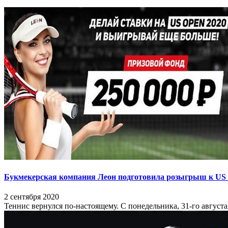
Букмекерская компания Леон подготовила розыгрыш к US 
2 сентября 2020
Теннис вернулся по-настоящему. С понедельника, 31-го август