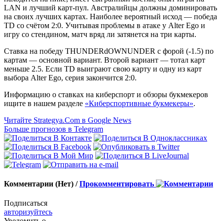
LAN и лучший карт-пул. Австралийцы должны доминировать
на своих лучших картах. Наиболее вероятный исход — победа
TD со счётом 2:0. Учитывая проблемы в атаке у Alter Ego и
игру со стендином, матч вряд ли затянется на три карты.
Ставка на победу THUNDERdOWNUNDER с форой (-1.5) по
картам — основной вариант. Второй вариант — тотал карт
меньше 2.5. Если TD выиграют свою карту и одну из карт
выбора Alter Ego, серия закончится 2:0.
Информацию о ставках на киберспорт и обзоры букмекеров
ищите в нашем разделе
«Киберспортивные букмекеры»
.
Читайте Strategya.Com в Google News
Больше прогнозов в Telegram
Комментарии (Нет) /
Прокомментировать
Подписаться
авторизуйтесь
Уведомить о