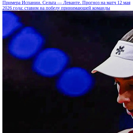
Примера Испании. Сельта — Леванте. Прогноз на матч 12 мая
2026 года: ставим на победу принимающей команды