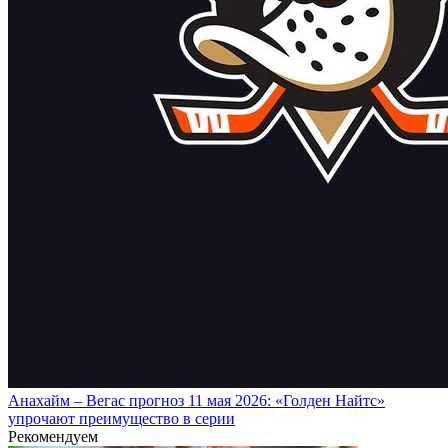
Анахайм – Вегас прогноз 11 мая 2026: «Голден Найтс»
упрочают преимущество в серии
Рекомендуем