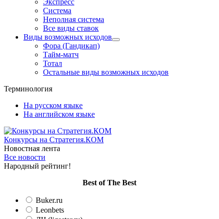
Экспресс
Система
Неполная система
Все виды ставок
Виды возможных исходов
Фора (Гандикап)
Тайм-матч
Тотал
Остальные виды возможных исходов
Терминология
На русском языке
На английском языке
Конкурсы
на Стратегия.КОМ
Новостная лента
Все новости
Народный рейтинг!
Вest of The Best
Buker.ru
Leonbets