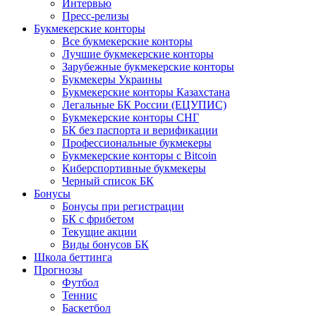
Интервью
Пресс-релизы
Букмекерские конторы
Все букмекерские конторы
Лучшие букмекерские конторы
Зарубежные букмекерские конторы
Букмекеры Украины
Букмекерские конторы Казахстана
Легальные БК России (ЕЦУПИС)
Букмекерские конторы СНГ
БК без паспорта и верификации
Профессиональные букмекеры
Букмекерские конторы с Bitcoin
Киберспортивные букмекеры
Черный список БК
Бонусы
Бонусы при регистрации
БК с фрибетом
Текущие акции
Виды бонусов БК
Школа беттинга
Прогнозы
Футбол
Теннис
Баскетбол