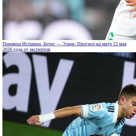
Примера Испании. Бетис — Эльче. Прогноз на матч 12 мая
2026 года от экспертов