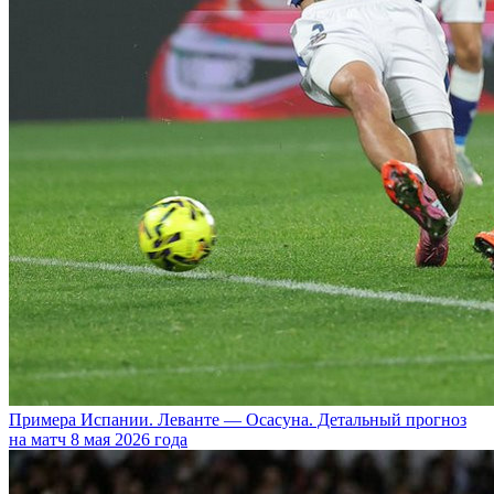
Примера Испании. Леванте — Осасуна. Детальный прогноз
на матч 8 мая 2026 года