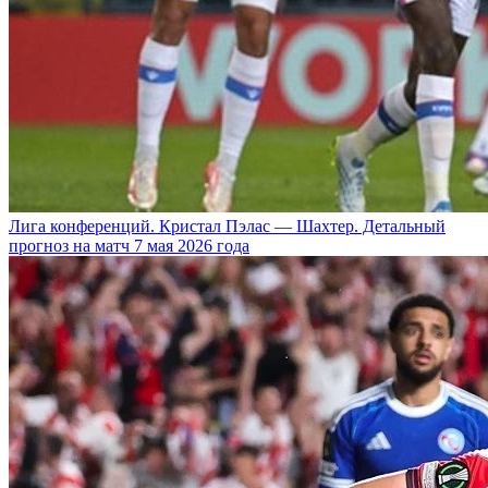
Лига конференций. Кристал Пэлас — Шахтер. Детальный
прогноз на матч 7 мая 2026 года