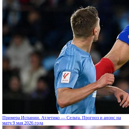
Примера Испании. Атлетико — Сельта. Прогноз и анонс на
матч 9 мая 2026 года