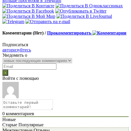
Больше прогнозов в Telegram
Комментарии (Нет) /
Прокомментировать
Подписаться
авторизуйтесь
Уведомить о
Войти с помощью
0
комментариев
Новые
Старые
Популярные
Межтекстовые Отзывы