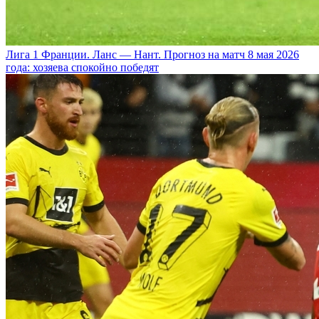
Лига 1 Франции. Ланс — Нант. Прогноз на матч 8 мая 2026
года: хозяева спокойно победят