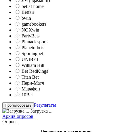
ЛЧ (ligastar.ru)
bet-at-home
Betfair
bwin
gamebookers
NOXwin
PartyBets
Pinnaclesports
Planetofbets
Sportingbet
UNIBET
William Hill
Bet RedKings
Titan Bet
Пари-Матч
Марафон
10Bet
Результаты
Загрузка ...
Архив опросов
Опросы
Перенести в категорию: