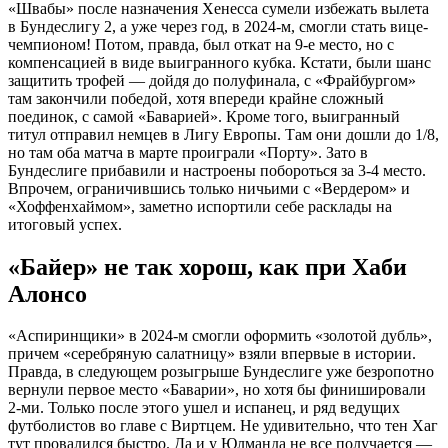
«Швабы» после назначения Хенесса сумели избежать вылета
в Бундеслигу 2, а уже через год, в 2024-м, смогли стать вице-
чемпионом! Потом, правда, был откат на 9-е место, но с
компенсацией в виде выигранного кубка. Кстати, были шанс
защитить трофей — дойдя до полуфинала, с «Фрайбургом»
там закончили победой, хотя впереди крайне сложный
поединок, с самой «Баварией». Кроме того, выигранный
титул отправил немцев в Лигу Европы. Там они дошли до 1/8,
но там оба матча в марте проиграли «Порту». Зато в
Бундеслиге прибавили и настроены побороться за 3-4 место.
Впрочем, ограничившись только ничьими с «Вердером» и
«Хоффенхаймом», заметно испортили себе расклады на
итоговый успех.
«Байер» не так хорош, как при Хаби
Алонсо
«Аспиринщики» в 2024-м смогли оформить «золотой дубль»,
причем «серебряную салатницу» взяли впервые в истории.
Правда, в следующем розыгрыше Бундеслиге уже безропотно
вернули первое место «Баварии», но хотя бы финишировали
2-ми. Только после этого ушел и испанец, и ряд ведущих
футболистов во главе с Виртцем. Не удивительно, что тен Хаг
тут провалился быстро. Да и у Юлманда не все получается —