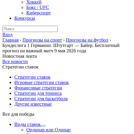
Хоккей
Бокс / UFC
Киберспорт
Конкурсы
Вход
Главная
›
Прогнозы на спорт
›
Прогнозы на футбол
›
Бундеслига 1 Германии. Штутгарт — Байер. Бесплатный
прогноз на важный матч 9 мая 2026 года
Новостная лента
Все новости
Стратегии ставок
Стратегии ставок
Игровые стратегии ставок
Финансовые стратегии
Стратегии для тенниса
Стратегии для баскетбола
Другие известные
Все для победы
Виды ставок
Ординар или Одинар