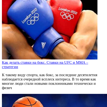
Как делать ставки на бокс. Ставки на UFC и MMA –
стратегии
К такому виду спорта, как бокс, за последние десятилетия
наблюдается очередной всплеск интереса. В то время как
многие люди стали новыми поклонниками технически и
физич