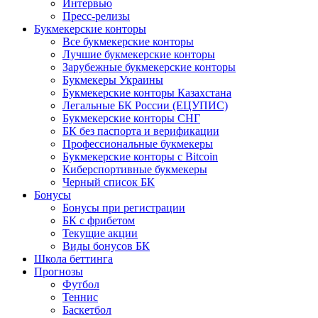
Интервью
Пресс-релизы
Букмекерские конторы
Все букмекерские конторы
Лучшие букмекерские конторы
Зарубежные букмекерские конторы
Букмекеры Украины
Букмекерские конторы Казахстана
Легальные БК России (ЕЦУПИС)
Букмекерские конторы СНГ
БК без паспорта и верификации
Профессиональные букмекеры
Букмекерские конторы с Bitcoin
Киберспортивные букмекеры
Черный список БК
Бонусы
Бонусы при регистрации
БК с фрибетом
Текущие акции
Виды бонусов БК
Школа беттинга
Прогнозы
Футбол
Теннис
Баскетбол