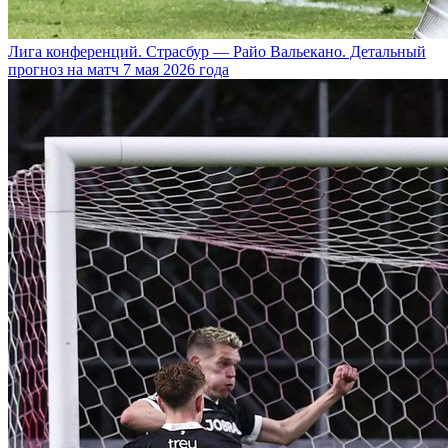
Лига конференций. Страсбур — Райо Вальекано. Детальный
прогноз на матч 7 мая 2026 года