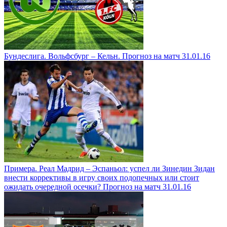
Бундеслига. Вольфсбург – Кельн. Прогноз на матч 31.01.16
Примера. Реал Мадрид – Эспаньол: успел ли Зинедин Зидан
внести коррективы в игру своих подопечных или стоит
ожидать очередной осечки? Прогноз на матч 31.01.16