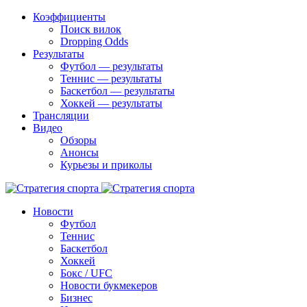
Коэффициенты
Поиск вилок
Dropping Odds
Результаты
Футбол — результаты
Теннис — результаты
Баскетбол — результаты
Хоккей — результаты
Трансляции
Видео
Обзоры
Анонсы
Курьезы и приколы
Новости
Футбол
Теннис
Баскетбол
Хоккей
Бокс / UFC
Новости букмекеров
Бизнес