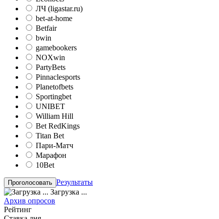
ЛЧ (ligastar.ru)
bet-at-home
Betfair
bwin
gamebookers
NOXwin
PartyBets
Pinnaclesports
Planetofbets
Sportingbet
UNIBET
William Hill
Bet RedKings
Titan Bet
Пари-Матч
Марафон
10Bet
Результаты
Загрузка ...
Архив опросов
Рейтинг
Ставка дня