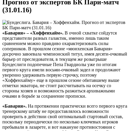
Прогноз от экспертов БК Пари-матч
(31.01.16)
«Бавария» – «Хоффенхайм».
В очной схватке сойдутся
представители разных галактик, именно лишь таким
сравнением можно правдиво охарактеризовать силы
соперников. В прошлом сезоне «мюнхенская Бавария»
досрочно завоевала чемпионский титул, имея десяти-очковый
барьер от преследователя, в текущем же розыгрыше
Бундеслиги подопечные Пепа Гвардиолы уже по итогам
первого круга имели восьми-очковый задел и продолжают
уверенно удерживать первую строчку, поэтому
«Хоффенхайму» еще в прошлом сезоне обитавшему выше
отметки экватора, не стоит рассчитывать на осечку со
стороны хозяев и возможность разжиться архиважными
очками в борьбе за сохранение прописки.
«Бавария».
На протяжении практически всего первого круга
тренерскому штабу не предоставлялось возможности
проверить в действии свой оптимальный стартовый состав,
поскольку периодически по несколько ключевых игроков
пребывали в лазарете, и вот накануне противостояния с