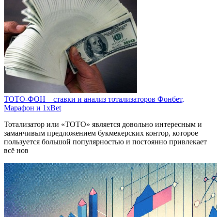
ТОТО-ФОН – ставки и анализ тотализаторов Фонбет,
Марафон и 1xBet
Тотализатор или «ТОТО» является довольно интересным и
заманчивым предложением букмекерских контор, которое
пользуется большой популярностью и постоянно привлекает
всё нов