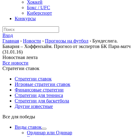
Хоккей
Бокс / UFC
Киберспорт
Конкурсы
Вход
Главная
›
Новости
›
Прогнозы на футбол
›
Бундеслига.
Бавария – Хоффенхайм. Прогноз от экспертов БК Пари-матч
(31.01.16)
Новостная лента
Все новости
Стратегии ставок
Стратегии ставок
Игровые стратегии ставок
Финансовые стратегии
Стратегии для тенниса
Стратегии для баскетбола
Другие известные
Все для победы
Виды ставок
Ординар или Одинар