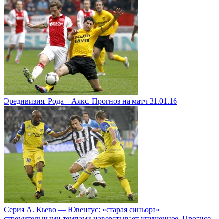
Эредивизия. Рода – Аякс. Прогноз на матч 31.01.16
Серия А. Кьево — Ювентус: «старая синьора»
стремительными темпами наверстывает упущенное. Прогноз