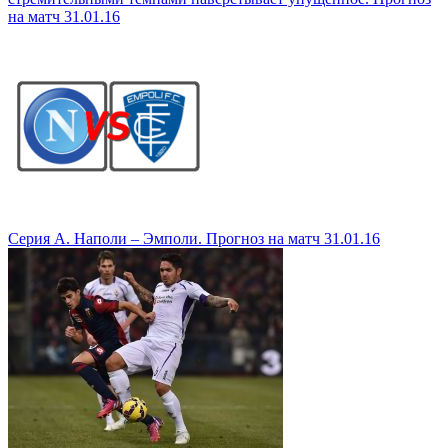
на матч 31.01.16
Серия А. Наполи – Эмполи. Прогноз на матч 31.01.16