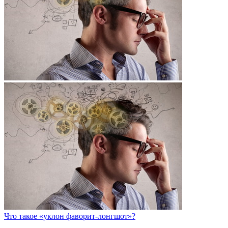
Что такое «уклон фаворит-лонгшот»?