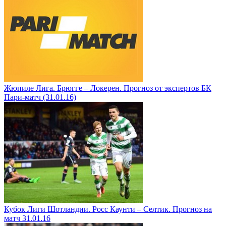
Жюпиле Лига. Брюгге – Локерен. Прогноз от экспертов БК
Пари-матч (31.01.16)
Кубок Лиги Шотландии. Росс Каунти – Селтик. Прогноз на
матч 31.01.16