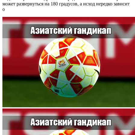
может развернуться на 180 градусов, а исход нередко зависит
о