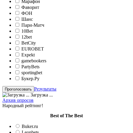
Марафон
Фаворит
ФОН
Шанс
Пари-Матч
10Bet
12bet
BetCity
EUROBET
Expekt
gamebookers
PartyBets
sportingbet
Букер.Ру
Результаты
Загрузка ...
Архив опросов
Народный рейтинг!
Вest of The Best
Buker.ru
Leonbets