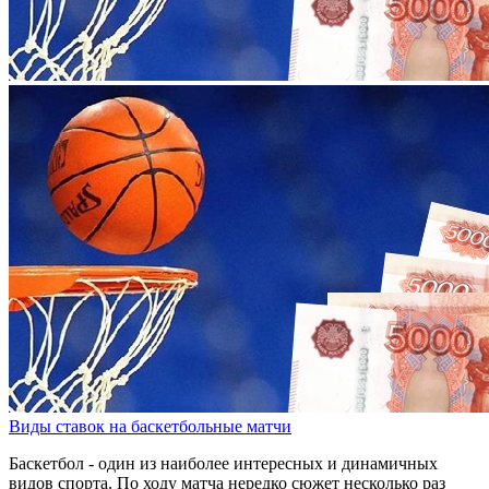
Виды ставок на баскетбольные матчи
Баскетбол - один из наиболее интересных и динамичных
видов спорта. По ходу матча нередко сюжет несколько раз