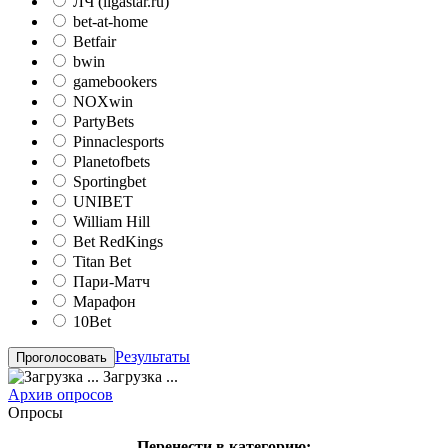
ЛЧ (ligastar.ru)
bet-at-home
Betfair
bwin
gamebookers
NOXwin
PartyBets
Pinnaclesports
Planetofbets
Sportingbet
UNIBET
William Hill
Bet RedKings
Titan Bet
Пари-Матч
Марафон
10Bet
Результаты
Загрузка ...
Архив опросов
Опросы
Перенести в категорию: