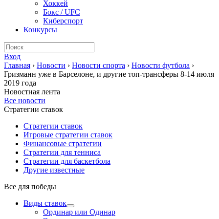
Хоккей
Бокс / UFC
Киберспорт
Конкурсы
Вход
Главная
›
Новости
›
Новости спорта
›
Новости футбола
›
Гризманн уже в Барселоне, и другие топ-трансферы 8-14 июля
2019 года
Новостная лента
Все новости
Стратегии ставок
Стратегии ставок
Игровые стратегии ставок
Финансовые стратегии
Стратегии для тенниса
Стратегии для баскетбола
Другие известные
Все для победы
Виды ставок
Ординар или Одинар