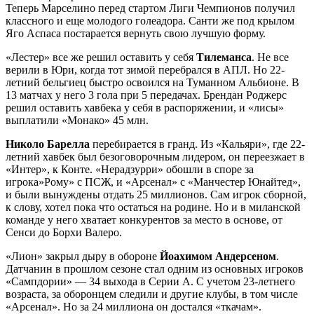
Теперь Марселино перед стартом Лиги Чемпионов получил
классного и еще молодого голеадора. Санти же под крылом
Яго Аспаса постарается вернуть свою лучшую форму.
«Лестер» все же решил оставить у себя
Тилеманса
. Не все
верили в Юри, когда тот зимой перебрался в АПЛ. Но 22-
летний бельгиец быстро освоился на Туманном Альбионе. В
13 матчах у него 3 гола при 5 передачах. Брендан Роджерс
решил оставить хавбека у себя в распоряжении, и «лисы»
выплатили «Монако» 45 млн.
Николо Барелла
перебирается в гранд. Из «Кальяри», где 22-
летний хавбек был безоговорочным лидером, он переезжает в
«Интер», к Конте. «Нерадзурри» обошли в споре за
игрока»Рому» с ПСЖ, и «Арсенал» с «Манчестер Юнайтед»,
и были вынуждены отдать 25 миллионов. Сам игрок сборной,
к слову, хотел пока что остаться на родине. Но и в миланской
команде у него хватает конкурентов за место в основе, от
Сенси до Борхи Валеро.
«Лион» закрыл дыру в обороне
Йоахимом Андерсеном
.
Датчанин в прошлом сезоне стал одним из основных игроков
«Сампдории» — 34 выхода в Серии А. С учетом 23-летнего
возраста, за оборонцем следили и другие клубы, в том числе
«Арсенал». Но за 24 миллиона он достался «ткачам».