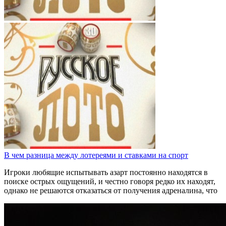
В чем разница между лотереями и ставками на спорт
Игроки любящие испытывать азарт постоянно находятся в
поиске острых ощущений, и честно говоря редко их находят,
однако не решаются отказаться от получения адреналина, что