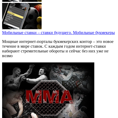
Мобильные ставки – ставки будущего. Мобильные букмекеры
Мощные интернет-порталы букмекерских контор – это новое
течение в мире ставок. С каждым годом интернет-ставки
набирают стремительные обороты и сейчас без них уже не
возмо