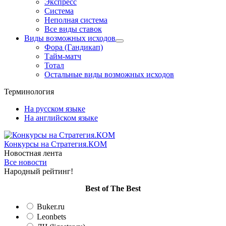
Экспресс
Система
Неполная система
Все виды ставок
Виды возможных исходов
Фора (Гандикап)
Тайм-матч
Тотал
Остальные виды возможных исходов
Терминология
На русском языке
На английском языке
Конкурсы
на Стратегия.КОМ
Новостная лента
Все новости
Народный рейтинг!
Вest of The Best
Buker.ru
Leonbets