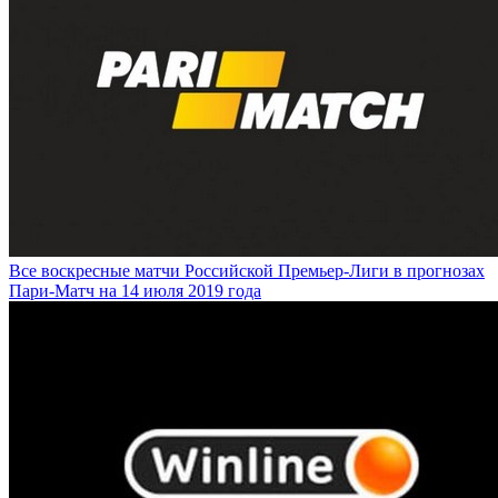
Все воскресные матчи Российской Премьер-Лиги в прогнозах
Пари-Матч на 14 июля 2019 года