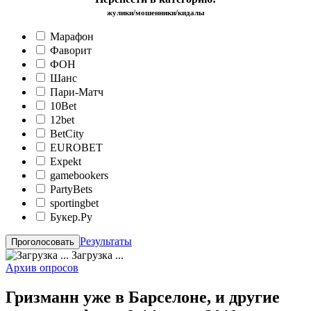
жулики/мошенники/кидалы
Марафон
Фаворит
ФОН
Шанс
Пари-Матч
10Bet
12bet
BetCity
EUROBET
Expekt
gamebookers
PartyBets
sportingbet
Букер.Ру
Результаты
Загрузка ...
Архив опросов
Гризманн уже в Барселоне, и другие