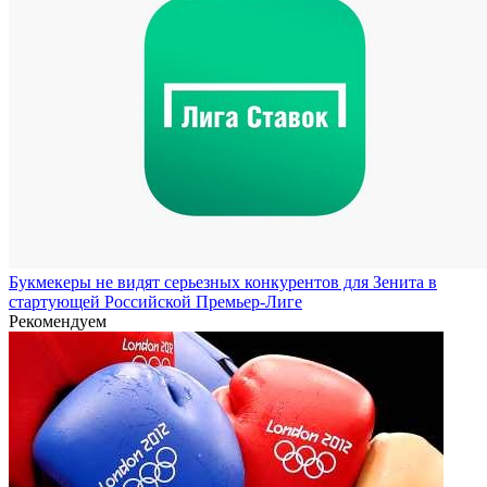
Букмекеры не видят серьезных конкурентов для Зенита в
стартующей Российской Премьер-Лиге
Рекомендуем