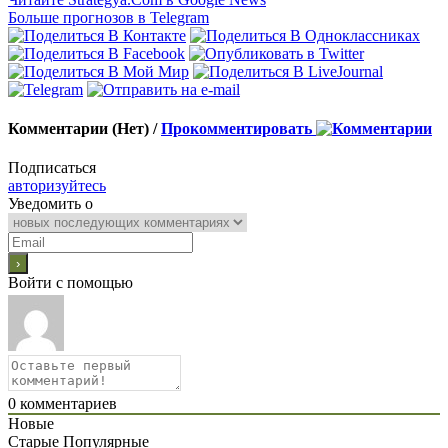
Больше прогнозов в Telegram
Комментарии (Нет) /
Прокомментировать
Подписаться
авторизуйтесь
Уведомить о
Войти с помощью
0
комментариев
Новые
Старые
Популярные