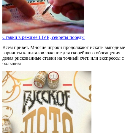
Ставки в режиме LIVE, секреты победы
Всем привет. Многие игроки продолжают искать выгодные
варианты капиталовложение для скорейшего обогащения
делая рискованные ставки на точный счет, или экспрессы с
большим