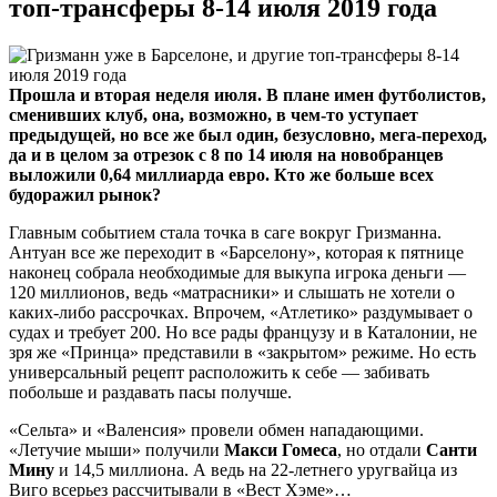
топ-трансферы 8-14 июля 2019 года
Прошла и вторая неделя июля. В плане имен футболистов,
сменивших клуб, она, возможно, в чем-то уступает
предыдущей, но все же был один, безусловно, мега-переход,
да и в целом за отрезок с 8 по 14 июля на новобранцев
выложили 0,64 миллиарда евро. Кто же больше всех
будоражил рынок?
Главным событием стала точка в саге вокруг Гризманна.
Антуан все же переходит в «Барселону», которая к пятнице
наконец собрала необходимые для выкупа игрока деньги —
120 миллионов, ведь «матрасники» и слышать не хотели о
каких-либо рассрочках. Впрочем, «Атлетико» раздумывает о
судах и требует 200. Но все рады французу и в Каталонии, не
зря же «Принца» представили в «закрытом» режиме. Но есть
универсальный рецепт расположить к себе — забивать
побольше и раздавать пасы получше.
«Сельта» и «Валенсия» провели обмен нападающими.
«Летучие мыши» получили
Макси Гомеса
, но отдали
Санти
Мину
и 14,5 миллиона. А ведь на 22-летнего уругвайца из
Виго всерьез рассчитывали в «Вест Хэме»…