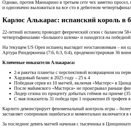
Однако, против Маннарино в третьем сете чех заметно просел, 
и однозначно выложиться на все сто в дебютном четвертьфина
Карлос Алькарас: испанский король в 
22-летний испанец проводит феерический сезон с балансом 58-
четвертьфиналами «Большого шлема» и находится на победной с
На текущем US Open испанец выглядит неостановимым – ни одно
Артура Риндеркнеша (7:6, 6:3, 6:4), продемонстрировав 36 ви
Ключевые показатели Алькараса:
2-я ракетка планеты с перспективой возвращения на перв
Хардовый баланс в 2025 году – 25 к 4
Победная серия из 10 матчей, включая «Мастерс» в Цин
После майамского «Мастерса» не проигрывал раньше фи
Лидер сезона по проценту добытых геймов на приеме (35
С мая показатель 31 победа при 1 поражении (6 трофеев в
Карлито демонстрирует феноменальный контроль игры – более 
заставляет соперников ошибаться и моментально включается в 
За последние девять матчей начиная с тысячника в Цинциннати