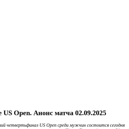
 US Open. Анонс матча 02.09.2025
ий четвертьфинал US Open среди мужчин состоится сегодня