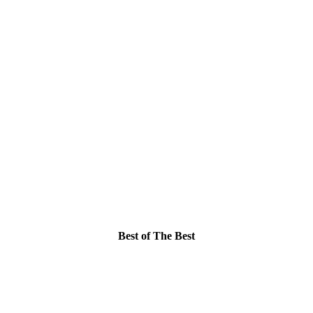
Вest of The Best