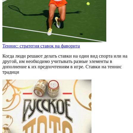
Теннис: стратегия ставок на фаворита
Когда люди решают делать ставки на один вид спорта или на
другой, им необходимо учитывать разные элементы в
дополнение к их предпочтениям в игре. Ставки на теннис
традици