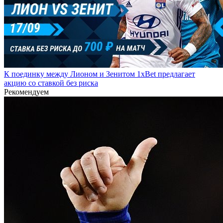
К поединку между Лионом и Зенитом 1xBet предлагает
акцию со ставкой без риска
Рекомендуем