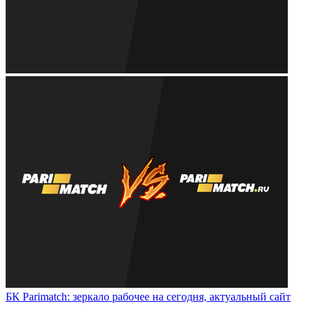
БК Parimatch: зеркало рабочее на сегодня, актуальный сайт