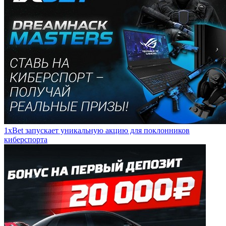
1xBet запускает уникальную акцию для поклонников
киберспорта