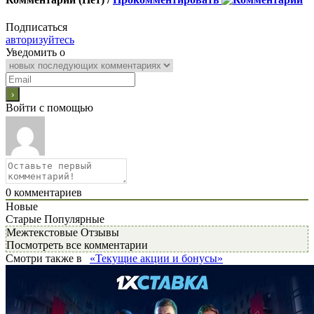
Подписаться
авторизуйтесь
Уведомить о
Войти с помощью
0
комментариев
Новые
Старые
Популярные
Межтекстовые Отзывы
Посмотреть все комментарии
Смотри также в
«Текущие акции и бонусы»