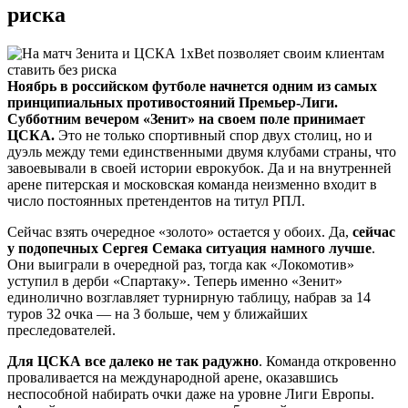
риска
Ноябрь в российском футболе начнется одним из самых
принципиальных противостояний Премьер-Лиги.
Субботним вечером «Зенит» на своем поле принимает
ЦСКА.
Это не только спортивный спор двух столиц, но и
дуэль между теми единственными двумя клубами страны, что
завоевывали в своей истории еврокубок. Да и на внутренней
арене питерская и московская команда неизменно входит в
число постоянных претендентов на титул РПЛ.
Сейчас взять очередное «золото» остается у обоих. Да,
сейчас
у подопечных Сергея Семака ситуация намного лучше
.
Они выиграли в очередной раз, тогда как «Локомотив»
уступил в дерби «Спартаку». Теперь именно «Зенит»
единолично возглавляет турнирную таблицу, набрав за 14
туров 32 очка — на 3 больше, чем у ближайших
преследователей.
Для ЦСКА все далеко не так радужно
. Команда откровенно
проваливается на международной арене, оказавшись
неспособной набирать очки даже на уровне Лиги Европы.