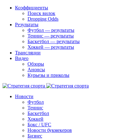
Коэффициенты
Поиск вилок
Dropping Odds
Результаты
Футбол — результаты
Теннис — результаты
Баскетбол — результаты
Хоккей — результаты
Трансляции
Видео
Обзоры
Анонсы
Курьезы и приколы
Новости
Футбол
Теннис
Баскетбол
Хоккей
Бокс / UFC
Новости букмекеров
Бизнес