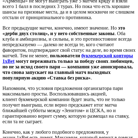
«Армейцы» не могут выиграть уже 5 матчей кряду и взяли
всего 1 балл в последних 3 турах. Но пока что есть хорошие
шансы на призовые места, да и в целом москвичи не слишком
отстали от принципиального противника.
Все предыдущие матчи, конечно, имеют значение. Но
это
«дерби двух столиц», и у него собственные законы
. Оба
клуба и амбициозны, и сильны, и это противостояние всегда
непредсказуемо — далеко не всегда те, кого считают
фаворитом, подтверждают свой статус на деле, во время своих
матчей. Тем не менее,
пользователи
букмекерской конторы
1xBet
могут переживать только за победу своих любимцев,
но не за исход своего пари — компания уже анонсировала,
что снова запускает на главный матч выходных
популярную акцию «Ставка без риска»
.
Напомним, что условия предложения организатора пари
максимально просты. Воспользовавшись акцией,
клиент букмекерской компании будет знать, что не только
получит выигрыш, если верно предскажет итог матча
ближайшей субботы между «Зенитом» и ЦСКА, но и
гарантированно вернет сумму, которую размещал на ставку,
если та не сыграет.
Конечно, как у любого подобного предложения, у
акции 1xBet есть лимит. Максимум, который вернут в рамках