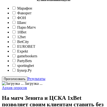
жулики/мошенники/кидалы
Марафон
Фаворит
ФОН
Шанс
Пари-Матч
10Bet
12bet
BetCity
EUROBET
Expekt
gamebookers
PartyBets
sportingbet
Букер.Ру
Результаты
Загрузка ...
Архив опросов
На матч Зенита и ЦСКА 1xBet
позволяет своим клиентам ставить без