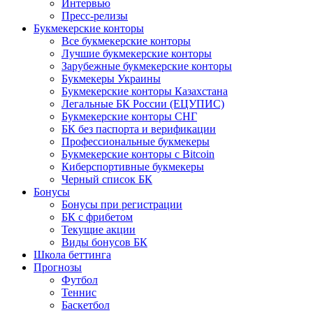
Интервью
Пресс-релизы
Букмекерские конторы
Все букмекерские конторы
Лучшие букмекерские конторы
Зарубежные букмекерские конторы
Букмекеры Украины
Букмекерские конторы Казахстана
Легальные БК России (ЕЦУПИС)
Букмекерские конторы СНГ
БК без паспорта и верификации
Профессиональные букмекеры
Букмекерские конторы с Bitcoin
Киберспортивные букмекеры
Черный список БК
Бонусы
Бонусы при регистрации
БК с фрибетом
Текущие акции
Виды бонусов БК
Школа беттинга
Прогнозы
Футбол
Теннис
Баскетбол