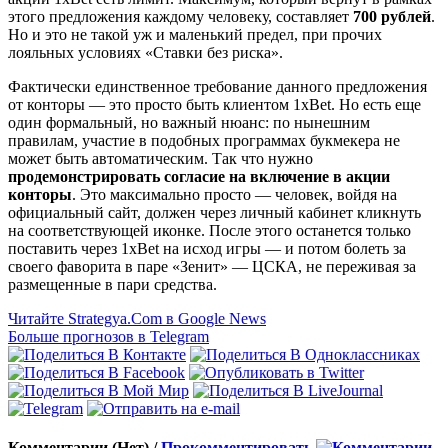
этого предложения каждому человеку, составляет
700 рублей
.
Но и это не такой уж и маленький предел, при прочих
лояльных условиях «Ставки без риска».
Фактически единственное требование данного предложения
от конторы — это просто быть клиентом 1xBet. Но есть еще
один формальный, но важный нюанс: по нынешним
правилам, участие в подобных программах букмекера не
может быть автоматическим. Так что нужно
продемонстрировать согласие на включение в акции
конторы
. Это максимально просто — человек, войдя на
официальный сайт, должен через личный кабинет кликнуть
на соответствующей иконке. После этого останется только
поставить через 1xBet на исход игры — и потом болеть за
своего фаворита в паре «Зенит» — ЦСКА, не переживая за
размещенные в пари средства.
Читайте Strategya.Com в Google News
Больше прогнозов в Telegram
Комментарии (Нет) /
Прокомментировать