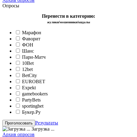
Архив опросов
Опросы
Перенести в категорию:
жулики/мошенники/кидалы
Марафон
Фаворит
ФОН
Шанс
Пари-Матч
10Bet
12bet
BetCity
EUROBET
Expekt
gamebookers
PartyBets
sportingbet
Букер.Ру
Результаты
Загрузка ...
Архив опросов