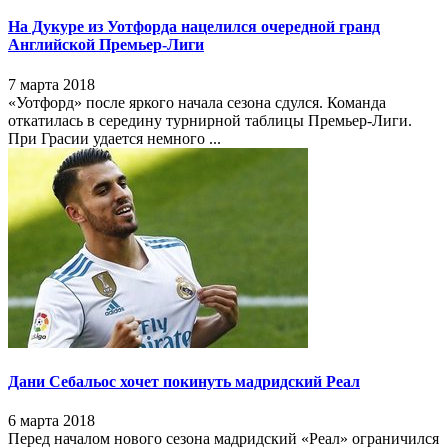
На Дукуре из Уотфорда нацелился очередной гранд
Английской Премьер-Лиги
7 марта 2018
«Уотфорд» после яркого начала сезона сдулся. Команда
откатилась в середину турнирной таблицы Премьер-Лиги.
При Грасии удается немного ...
Дани Себальос хочет покинуть мадридский Реал
6 марта 2018
Перед началом нового сезона мадридский «Реал» ограничился