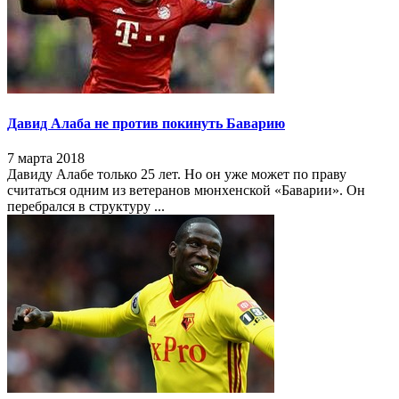
Давид Алаба не против покинуть Баварию
7 марта 2018
Давиду Алабе только 25 лет. Но он уже может по праву
считаться одним из ветеранов мюнхенской «Баварии». Он
перебрался в структуру ...