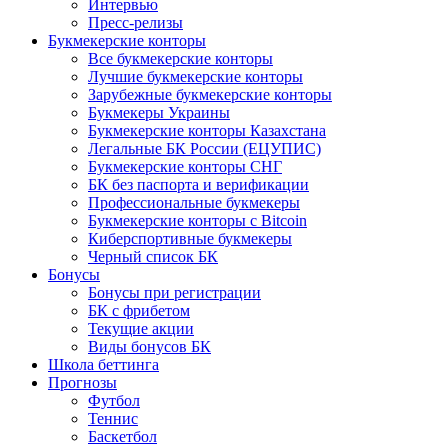
Интервью
Пресс-релизы
Букмекерские конторы
Все букмекерские конторы
Лучшие букмекерские конторы
Зарубежные букмекерские конторы
Букмекеры Украины
Букмекерские конторы Казахстана
Легальные БК России (ЕЦУПИС)
Букмекерские конторы СНГ
БК без паспорта и верификации
Профессиональные букмекеры
Букмекерские конторы с Bitcoin
Киберспортивные букмекеры
Черный список БК
Бонусы
Бонусы при регистрации
БК с фрибетом
Текущие акции
Виды бонусов БК
Школа беттинга
Прогнозы
Футбол
Теннис
Баскетбол