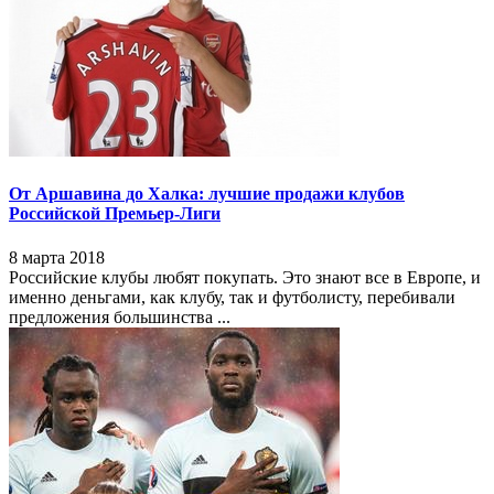
От Аршавина до Халка: лучшие продажи клубов
Российской Премьер-Лиги
8 марта 2018
Российские клубы любят покупать. Это знают все в Европе, и
именно деньгами, как клубу, так и футболисту, перебивали
предложения большинства ...