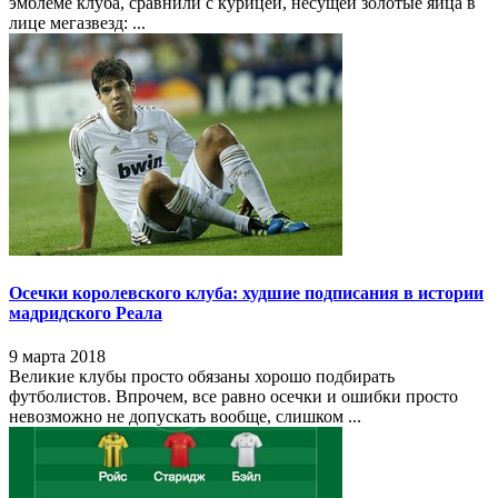
эмблеме клуба, сравнили с курицей, несущей золотые яйца в
лице мегазвезд: ...
Осечки королевского клуба: худшие подписания в истории
мадридского Реала
9 марта 2018
Великие клубы просто обязаны хорошо подбирать
футболистов. Впрочем, все равно осечки и ошибки просто
невозможно не допускать вообще, слишком ...