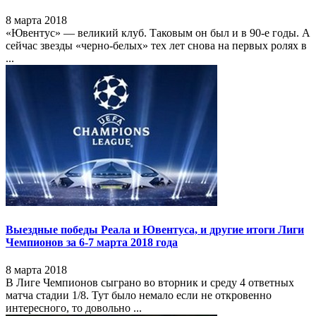
8 марта 2018
«Ювентус» — великий клуб. Таковым он был и в 90-е годы. А
сейчас звезды «черно-белых» тех лет снова на первых ролях в
...
Выездные победы Реала и Ювентуса, и другие итоги Лиги
Чемпионов за 6-7 марта 2018 года
8 марта 2018
В Лиге Чемпионов сыграно во вторник и среду 4 ответных
матча стадии 1/8. Тут было немало если не откровенно
интересного, то довольно ...