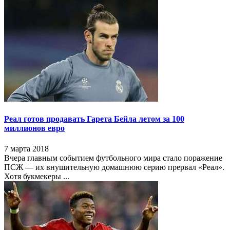
Реал готов продавать Гарета Бейла летом за 100
миллионов евро
7 марта 2018
Вчера главным событием футбольного мира стало поражение
ПСЖ — их внушительную домашнюю серию прервал «Реал».
Хотя букмекеры ...