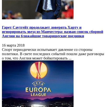
Гарет Саутгейт продолжает доверять Харту и
игнорировать звезд из Манчестера: назван список сборной
Англии на ближайшие товарищеские поединки
16 марта 2018
Спорт периодически испытывает давление со стороны
политики. В свете последних событий пошли даже разговоры
о том, что Англия может бойкотировать ...