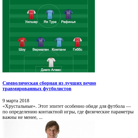
Символическая сборная из лучших вечно
травмированных футболистов
9 марта 2018
«Хрустальные». Этот эпитет особенно обиде для футбола —
по определению контактной игры, где физические параметры
важны не менее, ...