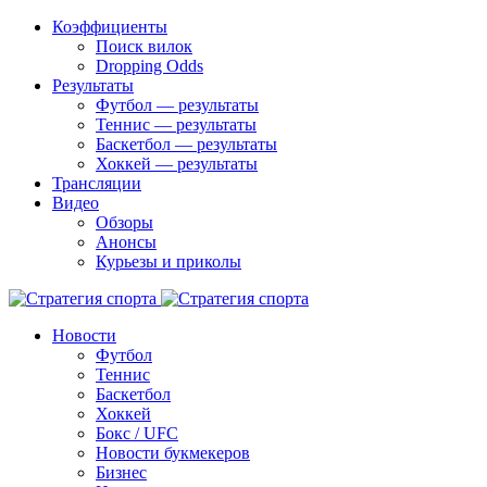
Коэффициенты
Поиск вилок
Dropping Odds
Результаты
Футбол — результаты
Теннис — результаты
Баскетбол — результаты
Хоккей — результаты
Трансляции
Видео
Обзоры
Анонсы
Курьезы и приколы
Новости
Футбол
Теннис
Баскетбол
Хоккей
Бокс / UFC
Новости букмекеров
Бизнес