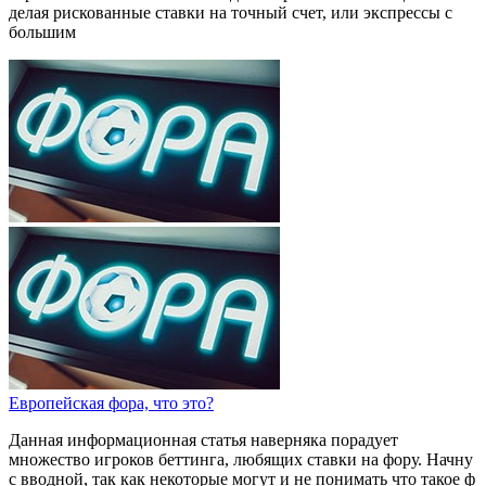
делая рискованные ставки на точный счет, или экспрессы с
большим
Европейская фора, что это?
Данная информационная статья наверняка порадует
множество игроков беттинга, любящих ставки на фору. Начну
с вводной, так как некоторые могут и не понимать что такое ф