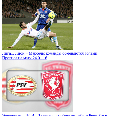
Лига1. Лион – Марсель: команды обменяются голами.
Прогноз на матч 24.01.16
Эредивизия. ПСВ – Твенте: способны ли ребята Рене Хаке