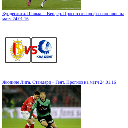
Бундеслига. Шальке – Вердер. Прогноз от профессионалов на
матч 24.01.16
Жюпиле Лига. Стандард – Гент. Прогноз на матч 24.01.16