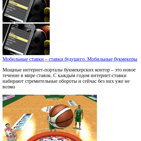
Мобильные ставки – ставки будущего. Мобильные букмекеры
Мощные интернет-порталы букмекерских контор – это новое
течение в мире ставок. С каждым годом интернет-ставки
набирают стремительные обороты и сейчас без них уже не
возмо