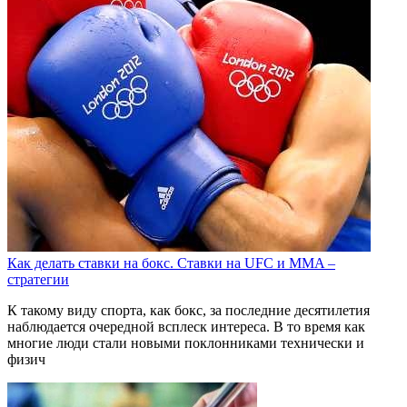
Как делать ставки на бокс. Ставки на UFC и MMA –
стратегии
К такому виду спорта, как бокс, за последние десятилетия
наблюдается очередной всплеск интереса. В то время как
многие люди стали новыми поклонниками технически и
физич