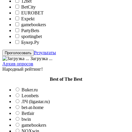
12bet
BetCity
EUROBET
Expekt
gamebookers
PartyBets
sportingbet
Букер.Ру
Результаты
Загрузка ...
Архив опросов
Народный рейтинг!
Вest of The Best
Buker.ru
Leonbets
ЛЧ (ligastar.ru)
bet-at-home
Betfair
bwin
gamebookers
NOXwin