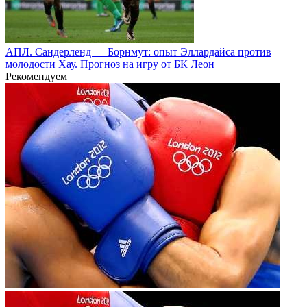
АПЛ. Сандерленд — Борнмут: опыт Эллардайса против
молодости Хау. Прогноз на игру от БК Леон
Рекомендуем