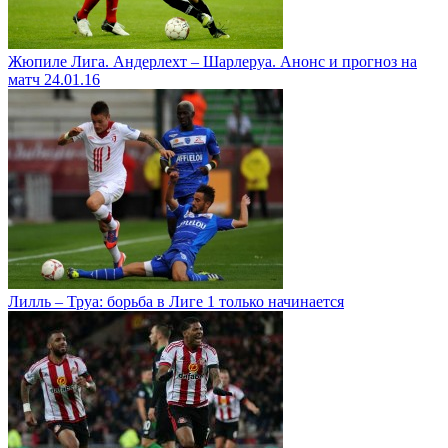
Жюпиле Лига. Андерлехт – Шарлеруа. Анонс и прогноз на
матч 24.01.16
Лилль – Труа: борьба в Лиге 1 только начинается