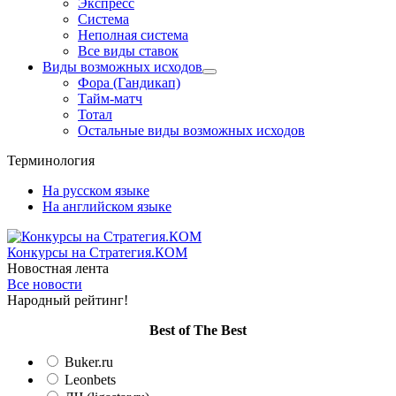
Экспресс
Система
Неполная система
Все виды ставок
Виды возможных исходов
Фора (Гандикап)
Тайм-матч
Тотал
Остальные виды возможных исходов
Терминология
На русском языке
На английском языке
Конкурсы
на Стратегия.КОМ
Новостная лента
Все новости
Народный рейтинг!
Вest of The Best
Buker.ru
Leonbets