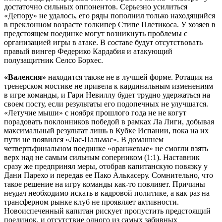
достаточно сильных оппонентов. Серьезно усилиться
«Депору» не удалось, его ряды пополнил только находящийся
в преклонном возрасте голкипер Стипе Плетикоса. У хозяев в
предстоящем поединке могут возникнуть проблемы с
организацией игры в атаке. В составе будут отсутствовать
правый вингер Федерико Кардабия и атакующий
полузащитник Селсо Борхес.
«Валенсия»
находится также не в лучшей форме. Ротация на
тренерском мостике не привела к кардинальным изменениям
в игре команды, и Гари Невиллу будет трудно удержаться на
своем посту, если результаты его подопечных не улучшатся.
«Летучие мыши» с ноября прошлого года не не когут
порадовать поклонников победой в рамках Ла Лиги, добывая
максимальный результат лишь в Кубке Испании, пока на их
пути не появился «Лас-Пальмас». В домашнем
четвертьфинальном поединке «оранжевые» не смогли взять
верх над не самым сильным соперником (1:1). Наставник
сразу же предпринял меры, отобрав капитанскую повязку у
Дани Парехо и передав ее Пако Алькасеру. Сомнительно, что
такое решение на игру команды как-то повлияет. Причины
неудач необходимо искать в кадровой политике, а как раз на
трансферном рынке клуб не проявляет активности.
Новоиспеченный капитан рискует пропустить предстоящий
поединок, и отсутствие одного из самых забивных