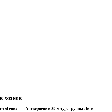
в хозяев
атч «Генк» — «Антверпен» в 39-м туре группы Лиги