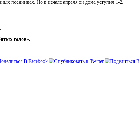
ых поединках. Но в начале апреля он дома уступил 1-2.
.
битых голов».