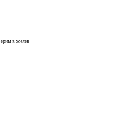
ерим в хозяев