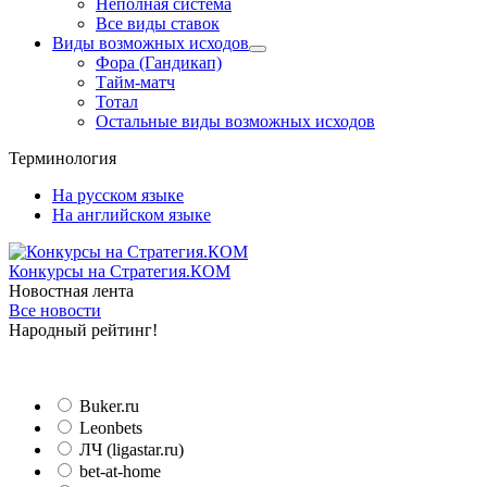
Неполная система
Все виды ставок
Виды возможных исходов
Фора (Гандикап)
Тайм-матч
Тотал
Остальные виды возможных исходов
Терминология
На русском языке
На английском языке
Конкурсы
на Стратегия.КОМ
Новостная лента
Все новости
Народный рейтинг!
Buker.ru
Leonbets
ЛЧ (ligastar.ru)
bet-at-home