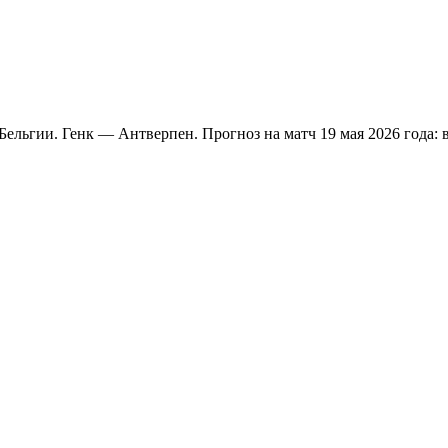
Бельгии. Генк — Антверпен. Прогноз на матч 19 мая 2026 года: в