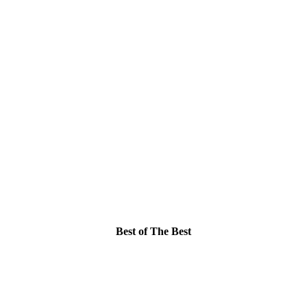
Вest of The Best