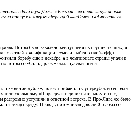
предпоследний тур. Даже в Бельгии с ее очень запутанным
ся за пропуск в Лигу конференций — «Генк» и «Антверпен».
страны. Потом было завалено выступления в группе лучших, и
чав с летней квалификации, сумели выйти в плей-офф, и
кончили борьбу еще в декабре, а в чемпионате страны упали в
, но потом со «Стандардом» была нулевая ничья.
или «золотой дубль», потом прибавили Суперкубок и сыграли
ступили скромному «Шарлеруа» в дополнительном стыке,
ом разгромно уступили в ответной встрече. В Про-Лиге же было
рали трижды кряду! Правда, потом последовали 0-5 дома со