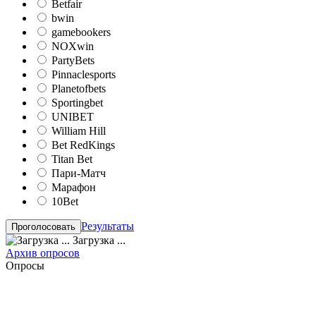
Betfair
bwin
gamebookers
NOXwin
PartyBets
Pinnaclesports
Planetofbets
Sportingbet
UNIBET
William Hill
Bet RedKings
Titan Bet
Пари-Матч
Марафон
10Bet
Результаты
Загрузка ...
Архив опросов
Опросы