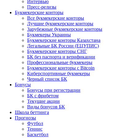
Интервью
Пресс-релизы
Букмекерские конторы
Все букмекерские конторы
Лучшие букмекерские конторы
Зарубежные букмекерские конторы
Букмекеры Украины
Букмекерские конторы Казахстана
Легальные БК России (ЕЦУПИС)
Букмекерские конторы СНГ
БК без паспорта и верификации
Профессиональные букмекеры
Букмекерские конторы с Bitcoin
Киберспортивные букмекеры
Черный список БК
Бонусы
Бонусы при регистрации
БК с фрибетом
Текущие акции
Виды бонусов БК
Школа беттинга
Прогнозы
Футбол
Теннис
Баскетбол