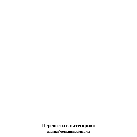
Перенести в категорию:
жулики/мошенники/кидалы