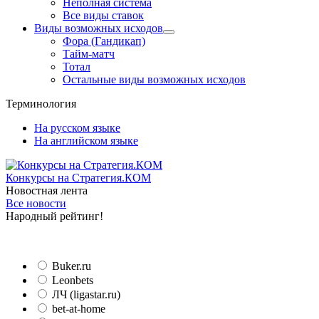
Неполная система
Все виды ставок
Виды возможных исходов
Фора (Гандикап)
Тайм-матч
Тотал
Остальные виды возможных исходов
Терминология
На русском языке
На английском языке
Конкурсы
на Стратегия.КОМ
Новостная лента
Все новости
Народный рейтинг!
Buker.ru
Leonbets
ЛЧ (ligastar.ru)
bet-at-home