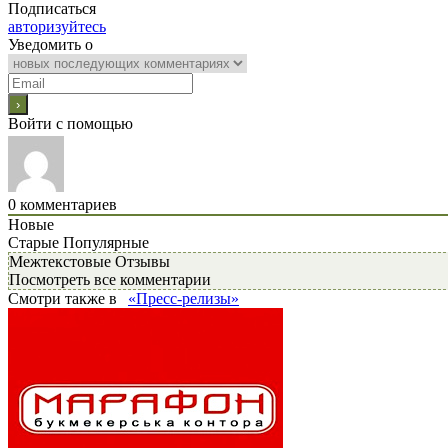
Подписаться
авторизуйтесь
Уведомить о
Войти с помощью
0
комментариев
Новые
Старые
Популярные
Межтекстовые Отзывы
Посмотреть все комментарии
Смотри также в
«Пресс-релизы»