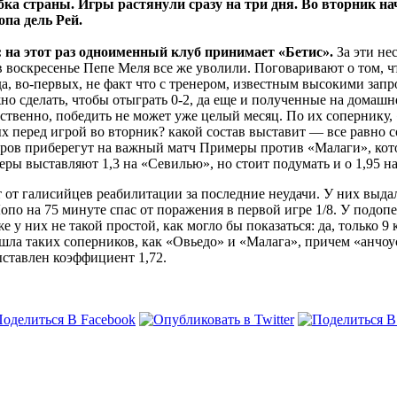
убка страны. Игры растянули сразу на три дня. Во вторник 
опа дель Рей.
 на этот раз одноименный клуб принимает «Бетис».
За эти не
 в воскресенье Пепе Меля все же уволили. Поговаривают о том, 
, во-первых, не факт что с тренером, известным высокими запро
но сделать, чтобы отыграть 0-2, да еще и полученные на домашне
етственно, победить не может уже целый месяц. По их сопернику,
х перед игрой во вторник? какой состав выставит — все равно с
деров приберегут на важный матч Примеры против «Малаги», кото
ры выставляют 1,3 на «Севилью», но стоит подумать и о 1,95 на
 от галисийцев реабилитации за последние неудачи. У них выдал
 Лопо на 75 минуте спас от поражения в первой игре 1/8. У подо
же у них не такой простой, как могло бы показаться: да, только
шла таких соперников, как «Овьедо» и «Малага», причем «анчоу
ыставлен коэффициент 1,72.