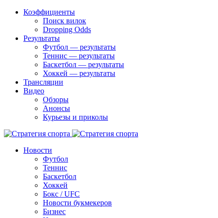
Коэффициенты
Поиск вилок
Dropping Odds
Результаты
Футбол — результаты
Теннис — результаты
Баскетбол — результаты
Хоккей — результаты
Трансляции
Видео
Обзоры
Анонсы
Курьезы и приколы
Новости
Футбол
Теннис
Баскетбол
Хоккей
Бокс / UFC
Новости букмекеров
Бизнес