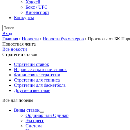
Хоккей
Бокс / UFC
Киберспорт
Конкурсы
Вход
Главная
›
Новости
›
Новости букмекеров
›
Прогнозы от БК Пар
Новостная лента
Все новости
Стратегии ставок
Стратегии ставок
Игровые стратегии ставок
Финансовые стратегии
Стратегии для тенниса
Стратегии для баскетбола
Другие известные
Все для победы
Виды ставок
Ординар или Одинар
Экспресс
Система