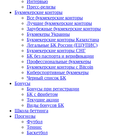
Интервью
Пресс-релизы
Букмекерские конторы
Все букмекерские конторы
Лучшие букмекерские конторы
Зарубежные букмекерские конторы
Букмекеры Украины
Букмекерские конторы Казахстана
Легальные БК России (ЕЦУПИС)
Букмекерские конторы СНГ
БК без паспорта и верификации
Профессиональные букмекеры
Букмекерские конторы с Bitcoin
Киберспортивные букмекеры
Черный список БК
Бонусы
Бонусы при регистрации
БК с фрибетом
Текущие акции
Виды бонусов БК
Школа беттинга
Прогнозы
Футбол
Теннис
Баскетбол