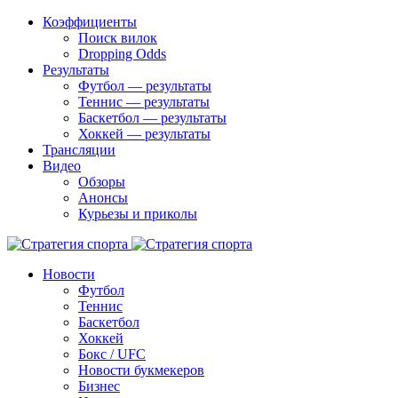
Коэффициенты
Поиск вилок
Dropping Odds
Результаты
Футбол — результаты
Теннис — результаты
Баскетбол — результаты
Хоккей — результаты
Трансляции
Видео
Обзоры
Анонсы
Курьезы и приколы
Новости
Футбол
Теннис
Баскетбол
Хоккей
Бокс / UFC
Новости букмекеров
Бизнес