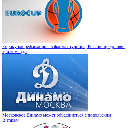
Еврокубок реформировал формат турнира, Россию представят
три команды
Московское Динамо может объединиться с подольским
Витязем