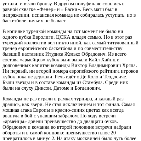
уехали, и взяли бронзу. В другом полуфинале сошлись в
равной схватке «Фенер» и » Баски». Весь матч был в
напряжении, испанская команда не собиралась уступать, но в
баскетболе ничьих не бывает.
В копилке турецкой команды на тот момент не было ни
одного кубка Евролиги, ЦСКА владел семью. Но в этот раз
турецкий коллектив вел никто иной, как самый титулованный
тренер европейского баскетбола и по совместительству
бывший наставник Итудиса Желько Обрадович. Из всего
состава «армейцев» кубок выигрывали Кайл Хайнц и
долговечных капитан команды Виктор Владимирович Хряпа.
Ни первый, ни второй номера европейского рейтинга игроков
кубок пока не держали. Речь идёт о Де Коло и Теодосиче.
Были звезды и в составе команды из Стамбула. Среди них
были на слуху Диксон, Датоме и Богданович.
Команды не раз играли в рамках турнира, и каждый раз
дрались, как звери. Не стал исключением и тот финал. Самая
мощная атака Европы в красно-синих цветах как всегда
рванула в бой с упавшим забралом. По ходу встречи
«армейцы» довели преимущество до двадцати очков.
Обрадович и команда во второй половине встречи набрали
обороты и в самой концовке преимущество плюс 20
превратилось в минус 2. На атаку москвичей было чуть более