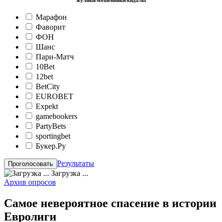
жулики/мошенники/кидалы
Марафон
Фаворит
ФОН
Шанс
Пари-Матч
10Bet
12bet
BetCity
EUROBET
Expekt
gamebookers
PartyBets
sportingbet
Букер.Ру
Результаты
Загрузка ...
Архив опросов
Самое невероятное спасение в истории
Евролиги