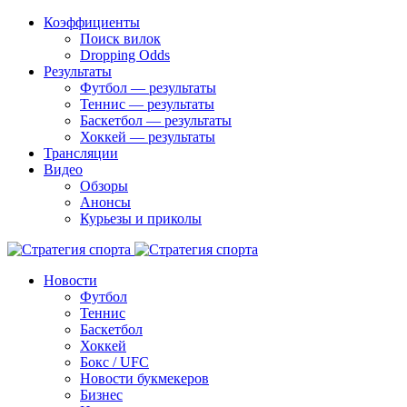
Коэффициенты
Поиск вилок
Dropping Odds
Результаты
Футбол — результаты
Теннис — результаты
Баскетбол — результаты
Хоккей — результаты
Трансляции
Видео
Обзоры
Анонсы
Курьезы и приколы
Новости
Футбол
Теннис
Баскетбол
Хоккей
Бокс / UFC
Новости букмекеров
Бизнес