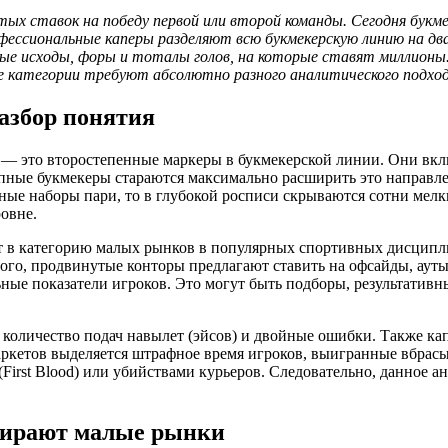
ых ставок на победу первой или второй команды. Сегодня букм
фессиональные каперы разделяют всю букмекерскую линию на дв
ые исходы, форы и тоталы голов, на которые ставят миллионы
 категории требуют абсолютно разного аналитического подхода
азбор понятия
 — это второстепенные маркеры в букмекерской линии. Они вкл
упные букмекеры стараются максимально расширить это направл
ые наборы пари, то в глубокой росписи скрываются сотни мелк
овне.
ят в категорию малых рынков в популярных спортивных дисципл
того, продвинутые конторы предлагают ставить на офсайды, ауты
ые показатели игроков. Это могут быть подборы, результативны
количество подач навылет (эйсов) и двойные ошибки. Также ка
ркетов выделяется штрафное время игроков, выигранные вбрасыв
irst Blood) или убийствами курьеров. Следовательно, данное а
бирают малые рынки