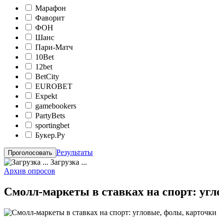
Марафон
Фаворит
ФОН
Шанс
Пари-Матч
10Bet
12bet
BetCity
EUROBET
Expekt
gamebookers
PartyBets
sportingbet
Букер.Ру
Результаты
Загрузка ...
Архив опросов
Смолл-маркеты в ставках на спорт: уг