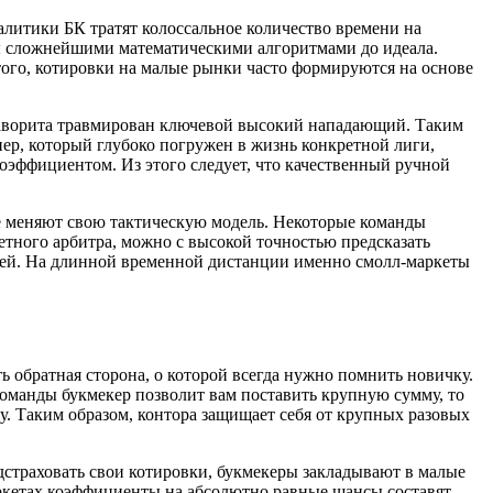
литики БК тратят колоссальное количество времени на
ы сложнейшими математическими алгоритмами до идеала.
того, котировки на малые рынки часто формируются на основе
 фаворита травмирован ключевой высокий нападающий. Таким
пер, который глубоко погружен в жизнь конкретной лиги,
коэффициентом. Из этого следует, что качественный ручной
е меняют свою тактическую модель. Некоторые команды
тного арбитра, можно с высокой точностью предсказать
нией. На длинной временной дистанции именно смолл-маркеты
ь обратная сторона, о которой всегда нужно помнить новичку.
команды букмекер позволит вам поставить крупную сумму, то
ку. Таким образом, контора защищает себя от крупных разовых
страховать свои котировки, букмекеры закладывают в малые
аркетах коэффициенты на абсолютно равные шансы составят