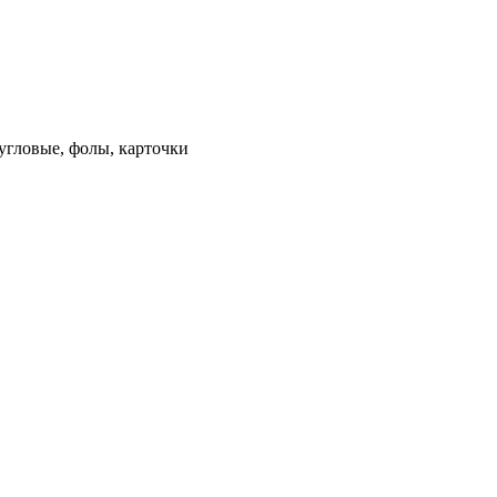
 угловые, фолы, карточки