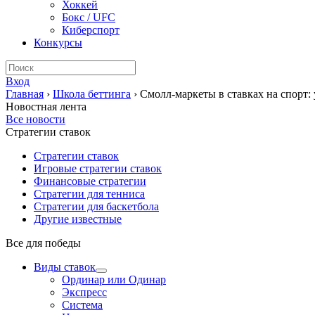
Хоккей
Бокс / UFC
Киберспорт
Конкурсы
Вход
Главная
›
Школа беттинга
›
Смолл-маркеты в ставках на спорт:
Новостная лента
Все новости
Стратегии ставок
Стратегии ставок
Игровые стратегии ставок
Финансовые стратегии
Стратегии для тенниса
Стратегии для баскетбола
Другие известные
Все для победы
Виды ставок
Ординар или Одинар
Экспресс
Система