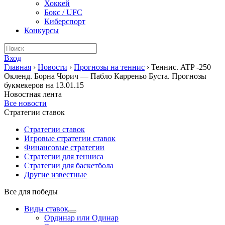
Хоккей
Бокс / UFC
Киберспорт
Конкурсы
Вход
Главная
›
Новости
›
Прогнозы на теннис
›
Теннис. ATP -250
Окленд. Борна Чорич — Пабло Карреньо Буста. Прогнозы
букмекеров на 13.01.15
Новостная лента
Все новости
Стратегии ставок
Стратегии ставок
Игровые стратегии ставок
Финансовые стратегии
Стратегии для тенниса
Стратегии для баскетбола
Другие известные
Все для победы
Виды ставок
Ординар или Одинар