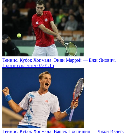
Теннис. Кубок Хопмана. Энди Маррэй — Ежи Янович.
Прогноз на матч 07.01.15
Теннис. Кубок Хопмана. Вашек Поспишил — Джон Изнер.