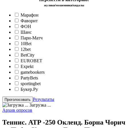
жулики/мошенники/кидалы
Марафон
Фаворит
ФОН
Шанс
Пари-Матч
10Bet
12bet
BetCity
EUROBET
Expekt
gamebookers
PartyBets
sportingbet
Букер.Ру
Результаты
Загрузка ...
Архив опросов
Теннис. ATP -250 Окленд. Борна Чорич