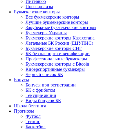
Интервью
Пресс-релизы
Букмекерские конторы
Все букмекерские конторы
Лучшие букмекерские конторы
Зарубежные букмекерские конторы
Букмекеры Украины
Букмекерские конторы Казахстана
Легальные БК России (ЕЦУПИС)
Букмекерские конторы СНГ
БК без паспорта и верификации
Профессиональные букмекеры
Букмекерские конторы с Bitcoin
Киберспортивные букмекеры
Черный список БК
Бонусы
Бонусы при регистрации
БК с фрибетом
Текущие акции
Виды бонусов БК
Школа беттинга
Прогнозы
Футбол
Теннис
Баскетбол