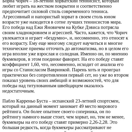
Борна Чорич – 18-летний хорватский теннисист, который
любит играть на жестком покрытии и соответственно
предпочитает силовой стиль современного тенниса.
Агрессивный и напористый хорват в своем столь юном
возрасте уже находится в сотне лучших теннисистов мира.
Его победа над Ежи Яновичем на Кубке Дэвиса потрясла
своим хладнокровием и агрессией. Часто, кажется, что Чорич
увлекается и играет «бездумно», и, несомненно, это относят к
его возрасту. Ему еще многому следует научиться и многие
технические приемы отточить до автоматизма, но в целом его
игра вполне уже взрослая и солидная. Именно он, по мнению
букмекеров, в этом поединке фаворит. На его победу ставят
коэффициент 1,60, что, несомненно, исходит от анализа его
игры со Станисласом Вавринкой. Парень хоть и проиграл
практически без сопротивления первый сет, но уже во втором
показал уровень своих амбиций и возможностей, что для
победы над титулованным швейцарцем оказалось
недостаточным.
Пабло Карреньо Буста – испанский 23-летний спортсмен,
который на данный момент занимает 49 место мирового
рейтинга. Он более опытнее своего соперника, он по
рейтингу намного выше стоит, чем хорват, но, тем не менее,
букмекеры на его победу ставят примерно 2,26-2,28. Это
большая редкость, когда букмекеры рассматривают не