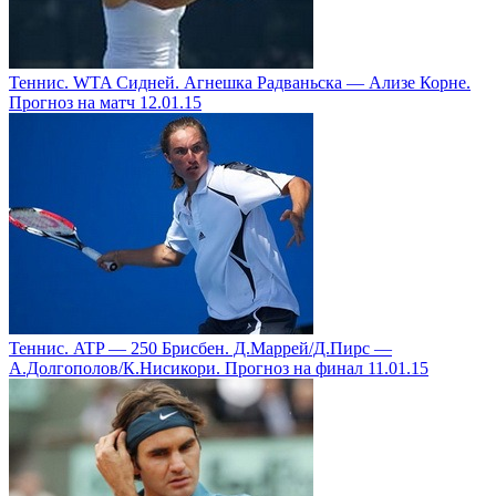
Теннис. WTA Сидней. Агнешка Радваньска — Ализе Корне.
Прогноз на матч 12.01.15
Теннис. ATP — 250 Брисбен. Д.Маррей/Д.Пирс —
А.Долгополов/К.Нисикори. Прогноз на финал 11.01.15