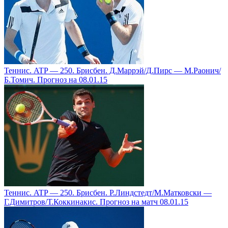
Теннис. ATP — 250. Брисбен. Д.Маррэй/Д.Пирс — М.Раонич/
Б.Томич. Прогноз на 08.01.15
Теннис. ATP — 250. Брисбен. Р.Линдстедт/М.Матковски —
Г.Димитров/Т.Коккинакис. Прогноз на матч 08.01.15