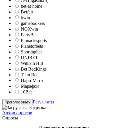
ЛЧ (ligastar.ru)
bet-at-home
Betfair
bwin
gamebookers
NOXwin
PartyBets
Pinnaclesports
Planetofbets
Sportingbet
UNIBET
William Hill
Bet RedKings
Titan Bet
Пари-Матч
Марафон
10Bet
Результаты
Загрузка ...
Архив опросов
Опросы
Перенести в категорию: