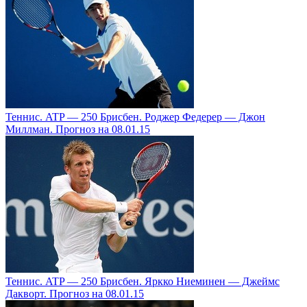
Теннис. ATP — 250 Брисбен. Роджер Федерер — Джон
Миллман. Прогноз на 08.01.15
Теннис. ATP — 250 Брисбен. Яркко Ниеминен — Джеймс
Дакворт. Прогноз на 08.01.15