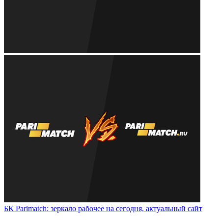
БК Parimatch: зеркало рабочее на сегодня, актуальный сайт