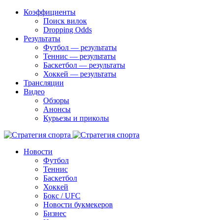
Коэффициенты
Поиск вилок
Dropping Odds
Результаты
Футбол — результаты
Теннис — результаты
Баскетбол — результаты
Хоккей — результаты
Трансляции
Видео
Обзоры
Анонсы
Курьезы и приколы
Новости
Футбол
Теннис
Баскетбол
Хоккей
Бокс / UFC
Новости букмекеров
Бизнес