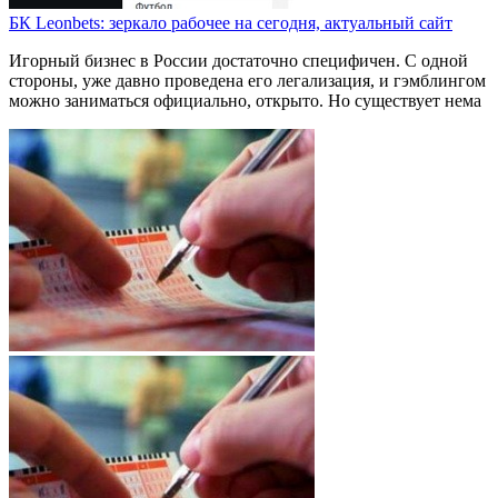
БК Leonbets: зеркало рабочее на сегодня, актуальный сайт
Игорный бизнес в России достаточно специфичен. С одной
стороны, уже давно проведена его легализация, и гэмблингом
можно заниматься официально, открыто. Но существует нема