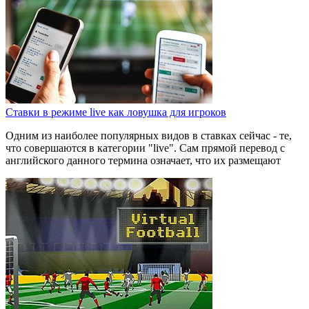
Ставки в режиме live как ловушка для игроков
Одним из наиболее популярных видов в ставках сейчас - те,
что совершаются в категории "live". Сам прямой перевод с
английского данного термина означает, что их размещают