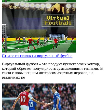
Стратегия ставок на виртуальный футбол
Виртуальный футбол – это продукт букмекерских контор,
который обретает популярность сумасшедшими темпами. В
связи с повышенным интересом азартных игроков, на
различных ре