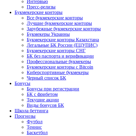
Интервью
Пресс-релизы
Букмекерские конторы
Все букмекерские конторы
Лучшие букмекерские конторы
Зарубежные букмекерские конторы
Букмекеры Украины
Букмекерские конторы Казахстана
Легальные БК России (ЕЦУПИС)
Букмекерские конторы СНГ
БК без паспорта и верификации
Профессиональные букмекеры
Букмекерские конторы с Bitcoin
Киберспортивные букмекеры
Черный список БК
Бонусы
Бонусы при регистрации
БК с фрибетом
Текущие акции
Виды бонусов БК
Школа беттинга
Прогнозы
Футбол
Теннис
Баскетбол