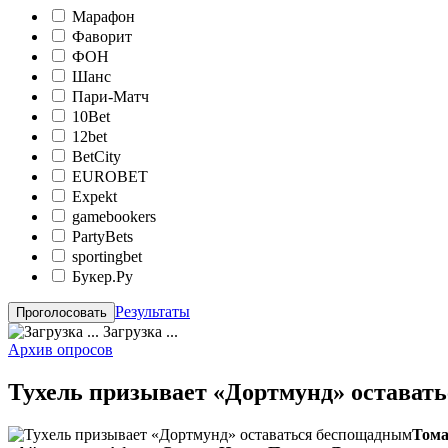
Марафон
Фаворит
ФОН
Шанс
Пари-Матч
10Bet
12bet
BetCity
EUROBET
Expekt
gamebookers
PartyBets
sportingbet
Букер.Ру
Результаты
Загрузка ...
Архив опросов
Тухель призывает «Дортмунд» остават
Тома