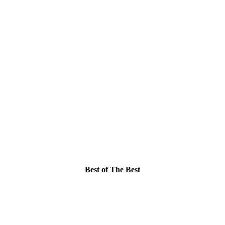
Вest of The Best