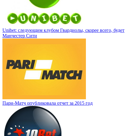
Unibet: следующим клубом Гвардиолы, скорее всего, будет
Манчестер Сити
Пари-Матч опубликовала отчет за 2015 год