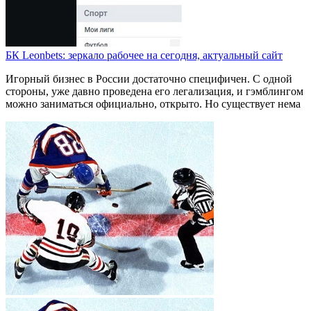
БК Leonbets: зеркало рабочее на сегодня, актуальный сайт
Игорный бизнес в России достаточно специфичен. С одной
стороны, уже давно проведена его легализация, и гэмблингом
можно заниматься официально, открыто. Но существует нема