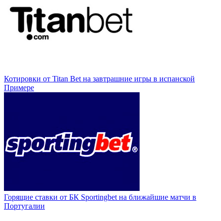
Котировки от Titan Bet на завтрашние игры в испанской
Примере
Горящие ставки от БК Sportingbet на ближайшие матчи в
Португалии