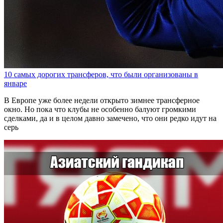
10 самых дорогих трансферов, что были организованы в
январе
В Европе уже более недели открыто зимнее трансферное
окно. Но пока что клубы не особенно балуют громкими
сделками, да и в целом давно замечено, что они редко идут на
серь