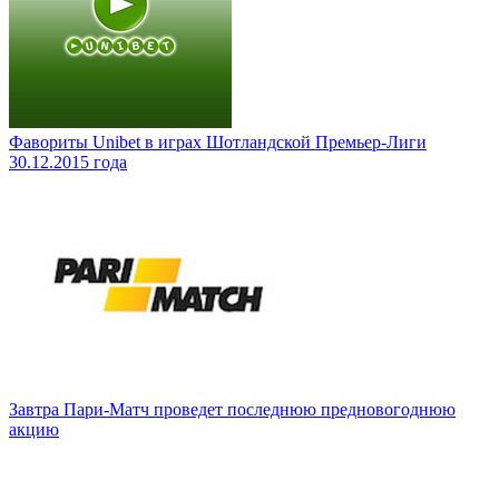
Фавориты Unibet в играх Шотландской Премьер-Лиги
30.12.2015 года
Завтра Пари-Матч проведет последнюю предновогоднюю
акцию