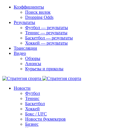
Коэффициенты
Поиск вилок
Dropping Odds
Результаты
Футбол — результаты
Теннис — результаты
Баскетбол — результаты
Хоккей — результаты
Трансляции
Видео
Обзоры
Анонсы
Курьезы и приколы
Новости
Футбол
Теннис
Баскетбол
Хоккей
Бокс / UFC
Новости букмекеров
Бизнес