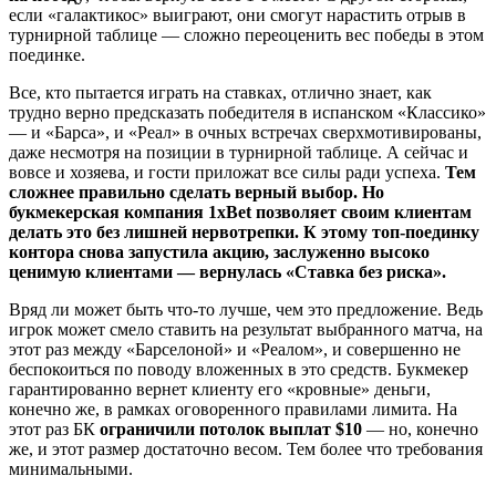
если «галактикос» выиграют, они смогут нарастить отрыв в
турнирной таблице — сложно переоценить вес победы в этом
поединке.
Все, кто пытается играть на ставках, отлично знает, как
трудно верно предсказать победителя в испанском «Классико»
— и «Барса», и «Реал» в очных встречах сверхмотивированы,
даже несмотря на позиции в турнирной таблице. А сейчас и
вовсе и хозяева, и гости приложат все силы ради успеха.
Тем
сложнее правильно сделать верный выбор. Но
букмекерская компания 1xBet позволяет своим клиентам
делать это без лишней нервотрепки. К этому топ-поединку
контора снова запустила акцию, заслуженно высоко
ценимую клиентами — вернулась «Ставка без риска».
Вряд ли может быть что-то лучше, чем это предложение. Ведь
игрок может смело ставить на результат выбранного матча, на
этот раз между «Барселоной» и «Реалом», и совершенно не
беспокоиться по поводу вложенных в это средств. Букмекер
гарантированно вернет клиенту его «кровные» деньги,
конечно же, в рамках оговоренного правилами лимита. На
этот раз БК
ограничили потолок выплат $10
— но, конечно
же, и этот размер достаточно весом. Тем более что требования
минимальными.