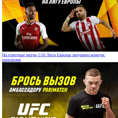
На ответные матчи 1/16 Лиги Европы запущено конкурс
прогнозов