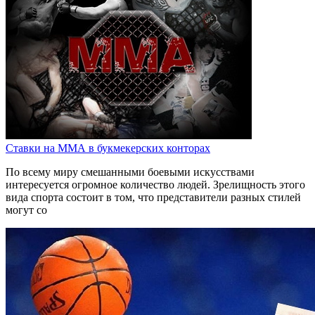
Ставки на ММА в букмекерских конторах
По всему миру смешанными боевыми искусствами
интересуется огромное количество людей. Зрелищность этого
вида спорта состоит в том, что представители разных стилей
могут со