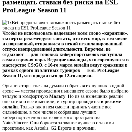
размещать ставки без риска на ESL
ProLeague Season 11
Чтобы не использовать надоевшее всем слово «карантин»,
эксперты рекомендуют считать, что весь мир, в том числе
и спортивный, отправился в некий незапланированный
отпуск неопределенной длительности. Впрочем, не
отдыхают — для топовых киберспортсменов наступила
самая горячая пора. Ведущие команды, что соревнуются в
мастерстве CS:GO, с 16-го марта онлайн ведут сражения в
рамках одного из элитных турниров — ESL ProLeague
Season 11, что продлиться до 12-го апреля.
Организаторы сначала думали собрать всех лучших в одной
арене — местом проведения нынешнего сезона было выбрано
теплую и комфортную
Мальту
. Но из-за нынешних реалий
оперативно все изменили, и турнир проводится
в режиме
онлайн
. Только так в нем смогли принять участие все
сильнейшие, в том числе и собравшая лучших
киберспортсменов постсоветского пространства —
NatusVincere. Они борются за звание лучшего с такими
проектами, как Astralis, G2 Esports и прочими.