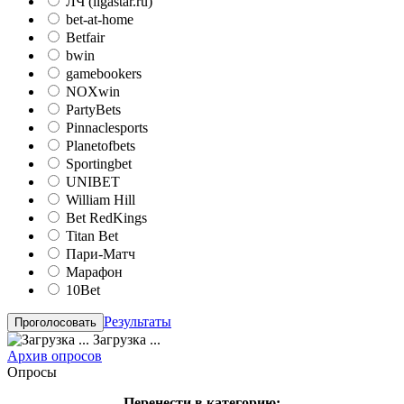
ЛЧ (ligastar.ru)
bet-at-home
Betfair
bwin
gamebookers
NOXwin
PartyBets
Pinnaclesports
Planetofbets
Sportingbet
UNIBET
William Hill
Bet RedKings
Titan Bet
Пари-Матч
Марафон
10Bet
Результаты
Загрузка ...
Архив опросов
Опросы
Перенести в категорию: