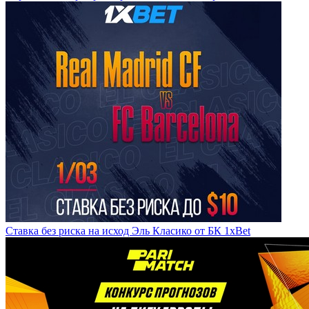
Ставка без риска на исход Эль Класико от БК 1xBet