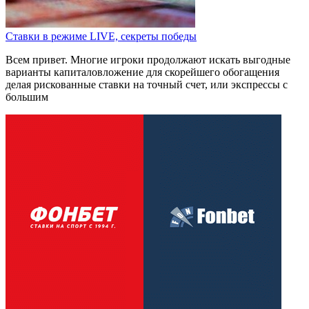
Ставки в режиме LIVE, секреты победы
Всем привет. Многие игроки продолжают искать выгодные
варианты капиталовложение для скорейшего обогащения
делая рискованные ставки на точный счет, или экспрессы с
большим