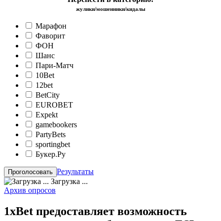
жулики/мошенники/кидалы
Марафон
Фаворит
ФОН
Шанс
Пари-Матч
10Bet
12bet
BetCity
EUROBET
Expekt
gamebookers
PartyBets
sportingbet
Букер.Ру
Результаты
Загрузка ...
Архив опросов
1xBet предоставляет возможность