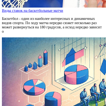
Виды ставок на баскетбольные матчи
Баскетбол - один из наиболее интересных и динамичных
видов спорта. По ходу матча нередко сюжет несколько раз
может развернуться на 180 градусов, а исход нередко зависит
о