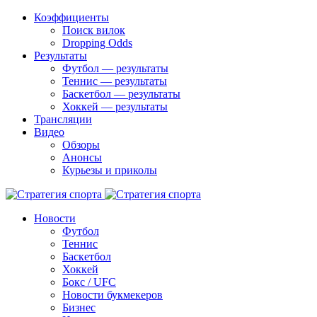
Коэффициенты
Поиск вилок
Dropping Odds
Результаты
Футбол — результаты
Теннис — результаты
Баскетбол — результаты
Хоккей — результаты
Трансляции
Видео
Обзоры
Анонсы
Курьезы и приколы
Новости
Футбол
Теннис
Баскетбол
Хоккей
Бокс / UFC
Новости букмекеров
Бизнес