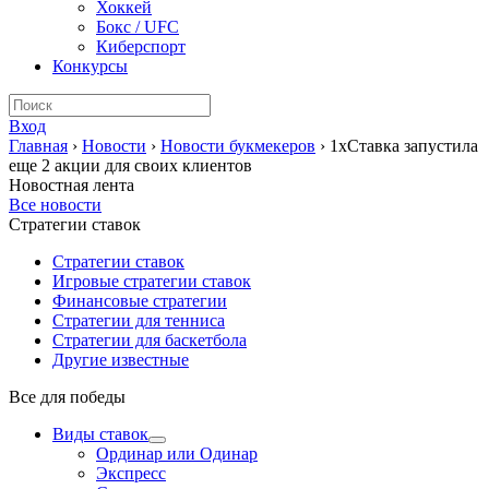
Хоккей
Бокс / UFC
Киберспорт
Конкурсы
Вход
Главная
›
Новости
›
Новости букмекеров
›
1xСтавка запустила
еще 2 акции для своих клиентов
Новостная лента
Все новости
Стратегии ставок
Стратегии ставок
Игровые стратегии ставок
Финансовые стратегии
Стратегии для тенниса
Стратегии для баскетбола
Другие известные
Все для победы
Виды ставок
Ординар или Одинар
Экспресс