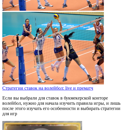
Стратегии ставок на волейбол: live и прематч
Если вы выбрали для ставок в букмекерской конторе
волейбол, нужно для начала изучить правила игры, и лишь
после этого изучать его особенности и выбирать стратегии
для игр