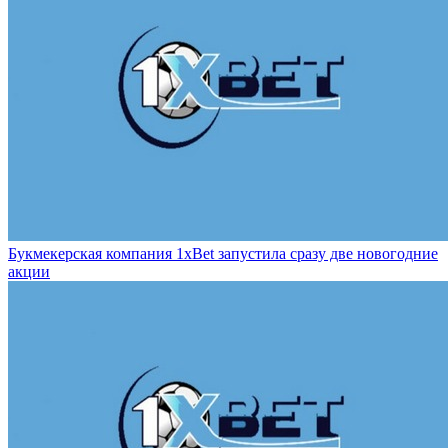
Букмекерская компания 1xBet запустила сразу две новогодние
акции