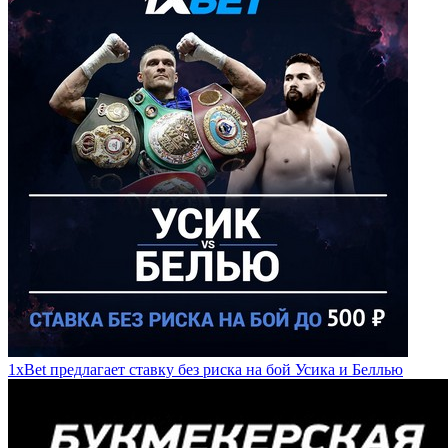
1xBet предлагает ставку без риска на бой Усика и Беллью