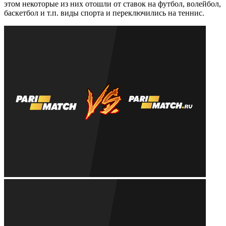
этом некоторые из них отошли от ставок на футбол, волейбол,
баскетбол и т.п. виды спорта и переключились на теннис.