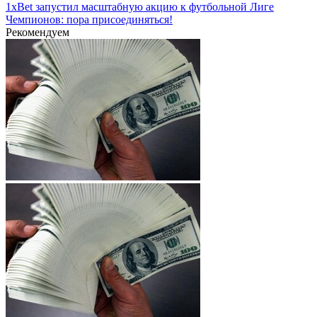
1xBet запустил масштабную акцию к футбольной Лиге
Чемпионов: пора присоединяться!
Рекомендуем