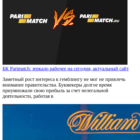
БК Parimatch: зеркало рабочее на сегодня, актуальный сайт
Заметный рост интереса к гемблингу не мог не привлечь
внимание правительства. Букмекеры долгое время
приумножали свою прибыль за счет нелегальной
деятельности, работая в