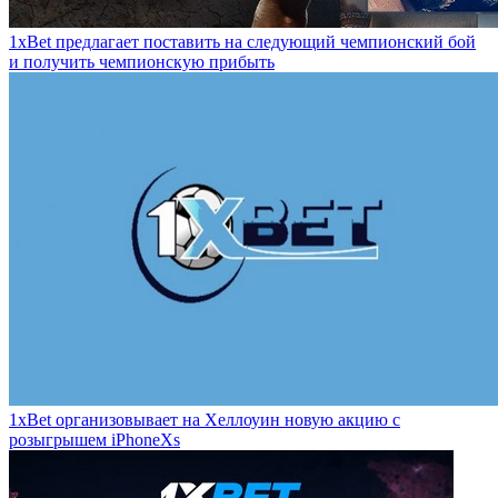
1xBet предлагает поставить на следующий чемпионский бой
и получить чемпионскую прибыть
1xBet организовывает на Хеллоуин новую акцию с
розыгрышем iPhoneXs