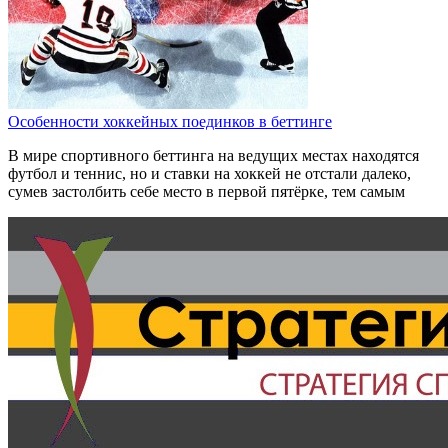
Особенности хоккейных поединков в беттинге
В мире спортивного беттинга на ведущих местах находятся
футбол и теннис, но и ставки на хоккей не отстали далеко,
сумев застолбить себе место в первой пятёрке, тем самым