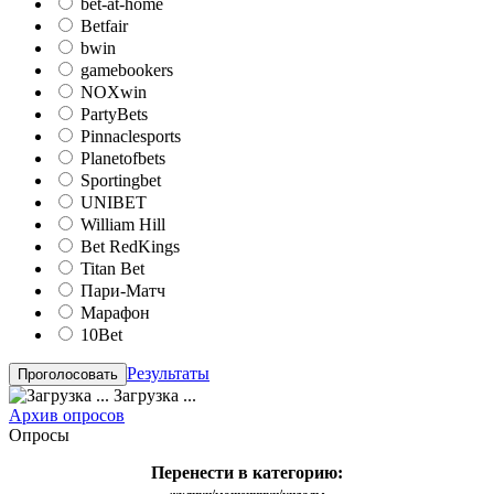
bet-at-home
Betfair
bwin
gamebookers
NOXwin
PartyBets
Pinnaclesports
Planetofbets
Sportingbet
UNIBET
William Hill
Bet RedKings
Titan Bet
Пари-Матч
Марафон
10Bet
Результаты
Загрузка ...
Архив опросов
Опросы
Перенести в категорию: