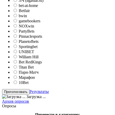
ЛЧ (ligastar.ru)
bet-at-home
Betfair
bwin
gamebookers
NOXwin
PartyBets
Pinnaclesports
Planetofbets
Sportingbet
UNIBET
William Hill
Bet RedKings
Titan Bet
Пари-Матч
Марафон
10Bet
Результаты
Загрузка ...
Архив опросов
Опросы
Перенести в категорию: