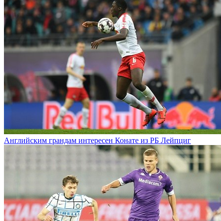
Английским грандам интересен Конате из РБ Лейпциг