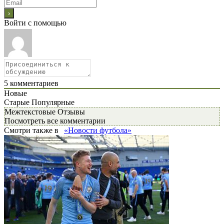
Войти с помощью
5
комментариев
Новые
Старые
Популярные
Межтекстовые Отзывы
Посмотреть все комментарии
Смотри также в
«Новости футбола»