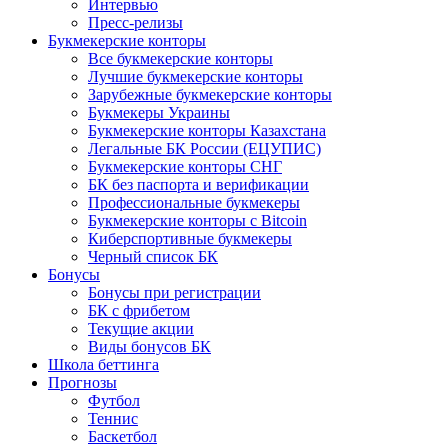
Интервью
Пресс-релизы
Букмекерские конторы
Все букмекерские конторы
Лучшие букмекерские конторы
Зарубежные букмекерские конторы
Букмекеры Украины
Букмекерские конторы Казахстана
Легальные БК России (ЕЦУПИС)
Букмекерские конторы СНГ
БК без паспорта и верификации
Профессиональные букмекеры
Букмекерские конторы с Bitcoin
Киберспортивные букмекеры
Черный список БК
Бонусы
Бонусы при регистрации
БК с фрибетом
Текущие акции
Виды бонусов БК
Школа беттинга
Прогнозы
Футбол
Теннис
Баскетбол