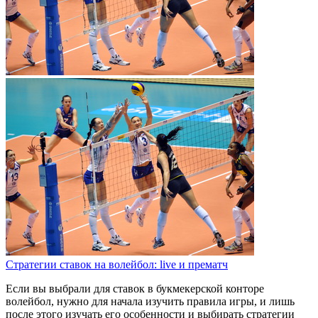
Стратегии ставок на волейбол: live и прематч
Если вы выбрали для ставок в букмекерской конторе
волейбол, нужно для начала изучить правила игры, и лишь
после этого изучать его особенности и выбирать стратегии