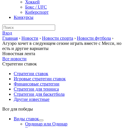
Хоккей
Бокс / UFC
Киберспорт
Конкурсы
Вход
Главная
›
Новости
›
Новости спорта
›
Новости футбола
›
Агуэро хочет в следующем сезоне играть вместе с Месси, но
есть и другие варианты
Новостная лента
Все новости
Стратегии ставок
Стратегии ставок
Игровые стратегии ставок
Финансовые стратегии
Стратегии для тенниса
Стратегии для баскетбола
Другие известные
Все для победы
Виды ставок
Ординар или Одинар