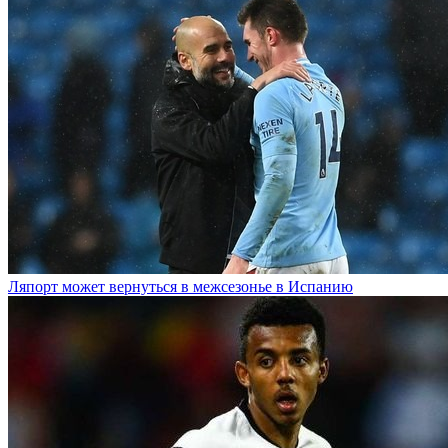
Ляпорт может вернуться в межсезонье в Испанию