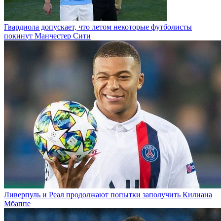
Гвардиола допускает, что летом некоторые футболисты
покинут Манчестер Сити
Ливерпуль и Реал продолжают попытки заполучить Килиана
Мбаппе