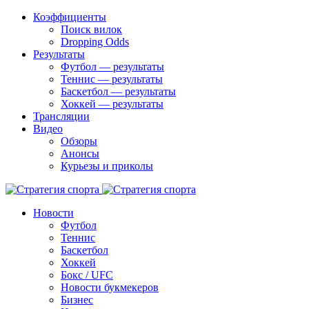
Коэффициенты
Поиск вилок
Dropping Odds
Результаты
Футбол — результаты
Теннис — результаты
Баскетбол — результаты
Хоккей — результаты
Трансляции
Видео
Обзоры
Анонсы
Курьезы и приколы
Новости
Футбол
Теннис
Баскетбол
Хоккей
Бокс / UFC
Новости букмекеров
Бизнес