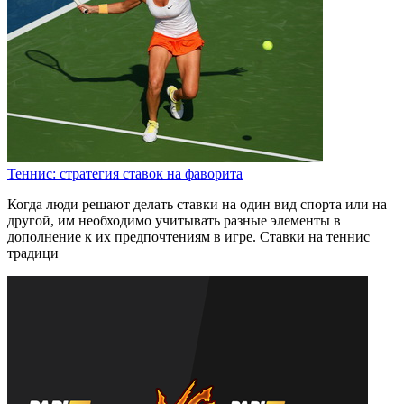
Теннис: стратегия ставок на фаворита
Когда люди решают делать ставки на один вид спорта или на
другой, им необходимо учитывать разные элементы в
дополнение к их предпочтениям в игре. Ставки на теннис
традици