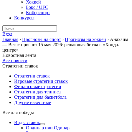
Хоккей
Бокс / UFC
Киберспорт
Конкурсы
Вход
Главная
›
Прогнозы на спорт
›
Прогнозы на хоккей
›
Анахайм
— Вегас прогноз 15 мая 2026: решающая битва в «Хонда-
центре»
Новостная лента
Все новости
Стратегии ставок
Стратегии ставок
Игровые стратегии ставок
Финансовые стратегии
Стратегии для тенниса
Стратегии для баскетбола
Другие известные
Все для победы
Виды ставок
Ординар или Одинар