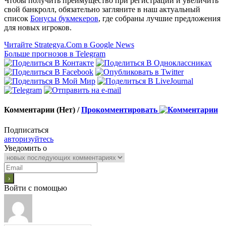
Чтобы получить преимущество при регистрации и увеличить
свой банкролл, обязательно загляните в наш актуальный
список
Бонусы букмекеров
, где собраны лучшие предложения
для новых игроков.
Читайте Strategya.Com в Google News
Больше прогнозов в Telegram
Комментарии (Нет) /
Прокомментировать
Подписаться
авторизуйтесь
Уведомить о
Войти с помощью