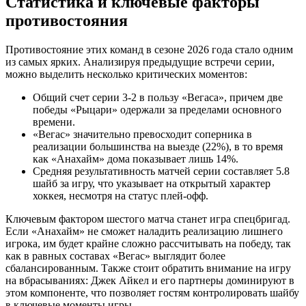
Статистика и ключевые факторы
противостояния
Противостояние этих команд в сезоне 2026 года стало одним
из самых ярких. Анализируя предыдущие встречи серии,
можно выделить несколько критических моментов:
Общий счет серии 3-2 в пользу «Вегаса», причем две
победы «Рыцари» одержали за пределами основного
времени.
«Вегас» значительно превосходит соперника в
реализации большинства на выезде (22%), в то время
как «Анахайм» дома показывает лишь 14%.
Средняя результативность матчей серии составляет 5.8
шайб за игру, что указывает на открытый характер
хоккея, несмотря на статус плей-офф.
Ключевым фактором шестого матча станет игра спецбригад.
Если «Анахайм» не сможет наладить реализацию лишнего
игрока, им будет крайне сложно рассчитывать на победу, так
как в равных составах «Вегас» выглядит более
сбалансированным. Также стоит обратить внимание на игру
на вбрасываниях: Джек Айкел и его партнеры доминируют в
этом компоненте, что позволяет гостям контролировать шайбу
в ключевые моменты игры.