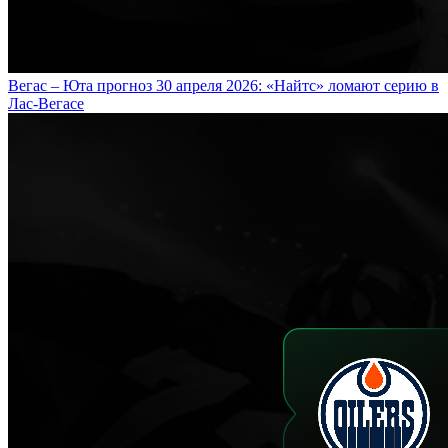
Вегас – Юта прогноз 30 апреля 2026: «Найтс» ломают серию в
Лас-Вегасе