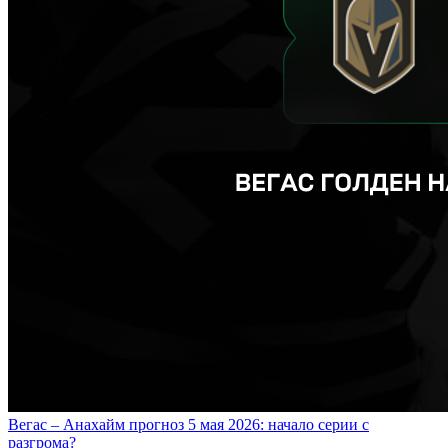
Вегас – Анахайм прогноз 5 мая 2026: начало серии с
разгрома?