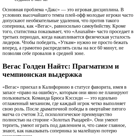
Основная проблема «Дакс» — это игровая дисциплина. В
условиях высочайшего темпа плей-офф молодые игроки часто
допускают необязательные удаления, что против такого
соперника, как «Вегас», равносильно самоубийству. Кроме
того, статистика показывает, что «Анахайм» часто проседает в
третьих периодах, когда накапливается физическая усталость
лидеров. Чтобы победить, «Уткам» нужно не просто бежать
вперед, а грамотно распределять силы на все 60 минут, не
позволяя себе провалов в средней зоне.
Вегас Голден Найтс: Прагматизм и
чемпионская выдержка
«Вегас» приехал в Калифорнию в статусе фаворита, имея в
запасе «право на ошибку», которым они явно не планируют
пользоваться. Команда Брюса Кэссиди — это идеально
отлаженный механизм, где каждый игрок четко выполняет
свою роль. После драматичной победы в овертайме пятого
матча со счетом 3:2, психологическое преимущество
полностью на стороне «Золотых Рыцарей». Они умеют
терпеть, умеют играть под давлением и, что самое главное,
знают, как наказывать соперника за малейшую потерю