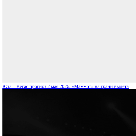
Юта – Вегас прогноз 2 мая 2026: «Маммот» на грани вылета