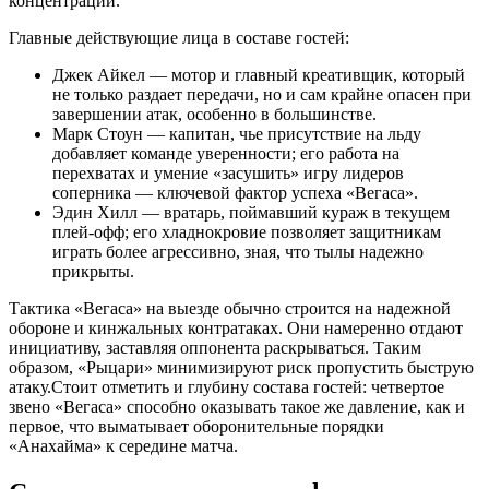
концентрации.
Главные действующие лица в составе гостей:
Джек Айкел — мотор и главный креативщик, который
не только раздает передачи, но и сам крайне опасен при
завершении атак, особенно в большинстве.
Марк Стоун — капитан, чье присутствие на льду
добавляет команде уверенности; его работа на
перехватах и умение «засушить» игру лидеров
соперника — ключевой фактор успеха «Вегаса».
Эдин Хилл — вратарь, поймавший кураж в текущем
плей-офф; его хладнокровие позволяет защитникам
играть более агрессивно, зная, что тылы надежно
прикрыты.
Тактика «Вегаса» на выезде обычно строится на надежной
обороне и кинжальных контратаках. Они намеренно отдают
инициативу, заставляя оппонента раскрываться. Таким
образом, «Рыцари» минимизируют риск пропустить быструю
атаку.Стоит отметить и глубину состава гостей: четвертое
звено «Вегаса» способно оказывать такое же давление, как и
первое, что выматывает оборонительные порядки
«Анахайма» к середине матча.