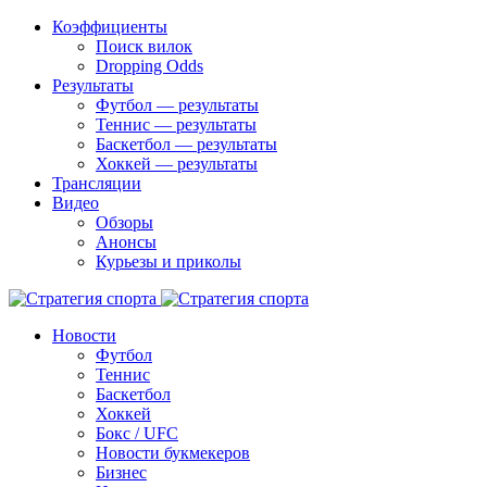
Коэффициенты
Поиск вилок
Dropping Odds
Результаты
Футбол — результаты
Теннис — результаты
Баскетбол — результаты
Хоккей — результаты
Трансляции
Видео
Обзоры
Анонсы
Курьезы и приколы
Новости
Футбол
Теннис
Баскетбол
Хоккей
Бокс / UFC
Новости букмекеров
Бизнес