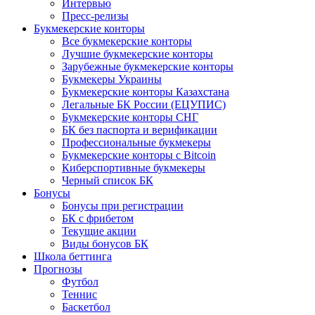
Интервью
Пресс-релизы
Букмекерские конторы
Все букмекерские конторы
Лучшие букмекерские конторы
Зарубежные букмекерские конторы
Букмекеры Украины
Букмекерские конторы Казахстана
Легальные БК России (ЕЦУПИС)
Букмекерские конторы СНГ
БК без паспорта и верификации
Профессиональные букмекеры
Букмекерские конторы с Bitcoin
Киберспортивные букмекеры
Черный список БК
Бонусы
Бонусы при регистрации
БК с фрибетом
Текущие акции
Виды бонусов БК
Школа беттинга
Прогнозы
Футбол
Теннис
Баскетбол