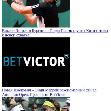
Виктор Эстрелья Бургос — Гвидо Пелья: грунты Кито готовы
к новой схватке
Новак Джокович – Энди Маррей: закономерный финал
Australian Open. Прогноз от BetVictor