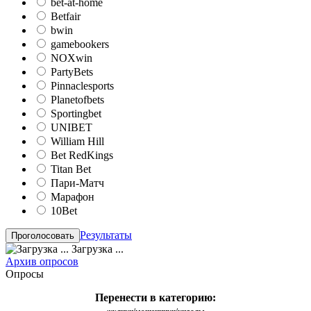
bet-at-home
Betfair
bwin
gamebookers
NOXwin
PartyBets
Pinnaclesports
Planetofbets
Sportingbet
UNIBET
William Hill
Bet RedKings
Titan Bet
Пари-Матч
Марафон
10Bet
Результаты
Загрузка ...
Архив опросов
Опросы
Перенести в категорию: