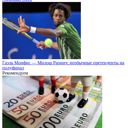
Гаэль Монфис — Милош Раонич: необычные претенденты на
полуфинал
Рекомендуем