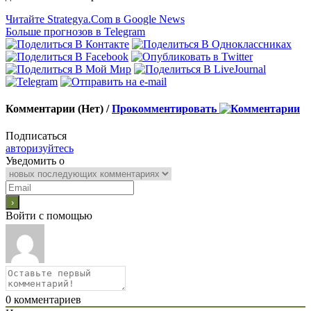
Читайте Strategya.Com в Google News
Больше прогнозов в Telegram
Комментарии (Нет) /
Прокомментировать
Подписаться
авторизуйтесь
Уведомить о
Войти с помощью
0
комментариев