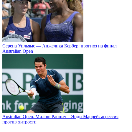
Серена Уильямс — Анжелика Кербер: прогноз на финал
Australian Open
Australian Open. Милош Раонич – Энди Маррей: агрессия
против хитрости