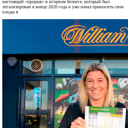
настоящий «прорыв» в игорном бизнесе, который был
легализирован в конце 2020 года и уже начал приносить свои
плоды в