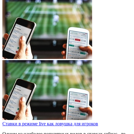
Ставки в режиме live как ловушка для игроков
Одним из наиболее популярных видов в ставках сейчас - те,