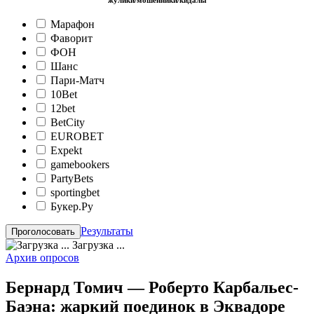
жулики/мошенники/кидалы
Марафон
Фаворит
ФОН
Шанс
Пари-Матч
10Bet
12bet
BetCity
EUROBET
Expekt
gamebookers
PartyBets
sportingbet
Букер.Ру
Результаты
Загрузка ...
Архив опросов
Бернард Томич — Роберто Карбальес-
Баэна: жаркий поединок в Эквадоре