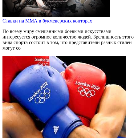
Ставки на ММА в букмекерских конторах
По всему миру смешанными боевыми искусствами
интересуется огромное количество людей. Зрелищность этого
вида спорта состоит в том, что представители разных стилей
могут со