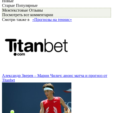
Новые
Старые
Популярные
Межтекстовые Отзывы
Посмотреть все комментарии
Смотри также в
«Прогнозы на теннис»
Александр Зверев – Марин Чилич: анонс матча и прогноз от
Titanbet