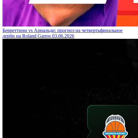
Берреттини vs Арнальди: прогноз на четвертьфинальное
дерби на Roland Garros 03.06.2026