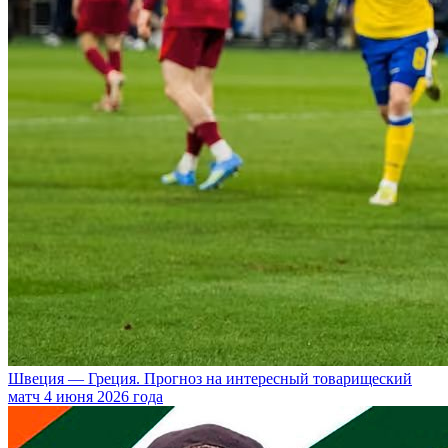
Швеция — Греция. Прогноз на интересный товарищеский
матч 4 июня 2026 года