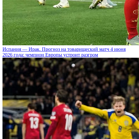
Испания — Ирак. Прогноз на товарищеский матч 4 июня
2026 года: чемпион Европы устроит разгром