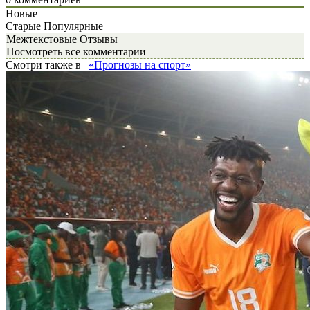
Новые
Старые
Популярные
Межтекстовые Отзывы
Посмотреть все комментарии
Смотри также в
«Прогнозы на спорт»