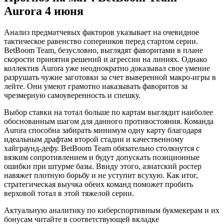
Aurora 4 июня
Анализ предматчевых факторов указывает на очевидное
тактическое равенство соперников перед стартом серии.
BetBoom Team, безусловно, выглядят фаворитами в плане
скорости принятия решений и агрессии на линиях. Однако
коллектив Aurora уже неоднократно доказывал свое умение
разрушать чужие заготовки за счет выверенной макро-игры в
лейте. Они умеют грамотно наказывать фаворитов за
чрезмерную самоуверенность и спешку.
Выбор ставки на тотал больше по картам выглядит наиболее
обоснованным шагом для данного противостояния. Команда
Aurora способна забирать минимум одну карту благодаря
идеальным драфтам второй стадии и качественному
хайграунд-дефу. BetBoom Team обязательно столкнутся с
вязким сопротивлением и будут допускать позиционные
ошибки при штурме базы. Ввиду этого, азиатский ростер
навяжет плотную борьбу и не уступит всухую. Как итог,
стратегическая выучка обеих команд поможет пробить
верховой тотал в этой тяжелой серии.
Актуальную аналитику по киберспортивным букмекерам и их
бонусам читайте в соответствующей вкладке