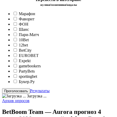
жулики/мошенники/кидалы
Марафон
Фаворит
ФОН
Шанс
Пари-Матч
10Bet
12bet
BetCity
EUROBET
Expekt
gamebookers
PartyBets
sportingbet
Букер.Ру
Результаты
Загрузка ...
Архив опросов
BetBoom Team — Aurora прогноз 4