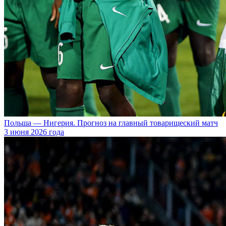
Польша — Нигерия. Прогноз на главный товарищеский матч
3 июня 2026 года