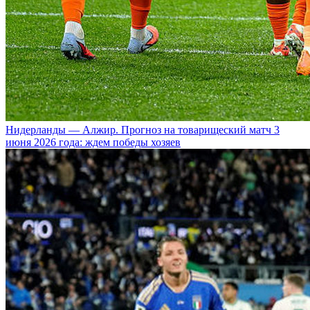
Нидерланды — Алжир. Прогноз на товарищеский матч 3
июня 2026 года: ждем победы хозяев