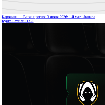
Каролина — Вегас прогноз 3 июня 2026: 1-й матч финала
Кубка Стэнли НХЛ