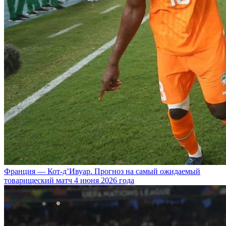
Франция — Кот-д’Ивуар. Прогноз на самый ожидаемый
товарищеский матч 4 июня 2026 года