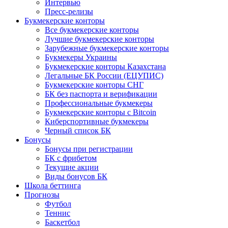
Интервью
Пресс-релизы
Букмекерские конторы
Все букмекерские конторы
Лучшие букмекерские конторы
Зарубежные букмекерские конторы
Букмекеры Украины
Букмекерские конторы Казахстана
Легальные БК России (ЕЦУПИС)
Букмекерские конторы СНГ
БК без паспорта и верификации
Профессиональные букмекеры
Букмекерские конторы с Bitcoin
Киберспортивные букмекеры
Черный список БК
Бонусы
Бонусы при регистрации
БК с фрибетом
Текущие акции
Виды бонусов БК
Школа беттинга
Прогнозы
Футбол
Теннис
Баскетбол