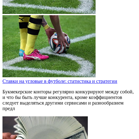
Ставки на угловые в футболе: статистика и стратегии
Букмекерские конторы регулярно конкурируют между собой,
и что бы быть лучше конкурента, кроме коэффициентов
следует выделяться другими сервисами и разнообразием
предл