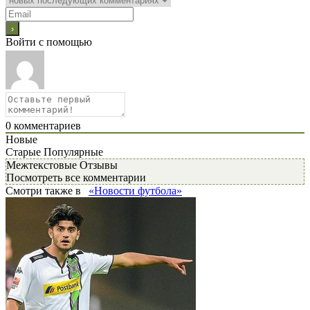
Войти с помощью
0
комментариев
Новые
Старые
Популярные
Межтекстовые Отзывы
Посмотреть все комментарии
Смотри также в
«Новости футбола»