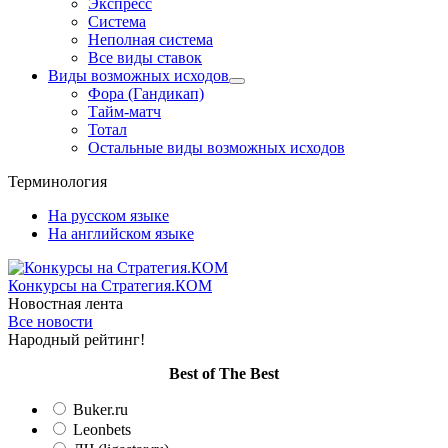
Экспресс
Система
Неполная система
Все виды ставок
Виды возможных исходов
Фора (Гандикап)
Тайм-матч
Тотал
Остальные виды возможных исходов
Терминология
На русском языке
На английском языке
Конкурсы
на Стратегия.КОМ
Новостная лента
Все новости
Народный рейтинг!
Вest of The Best
Buker.ru
Leonbets