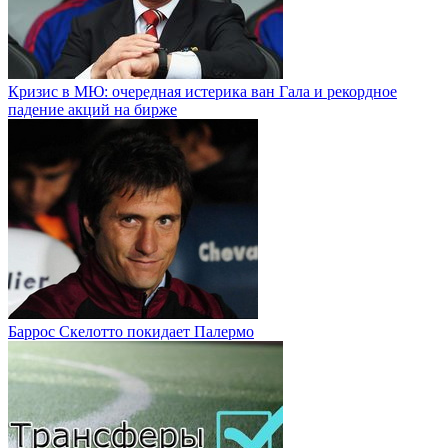
Кризис в МЮ: очередная истерика ван Гала и рекордное
падение акций на бирже
Баррос Скелотто покидает Палермо