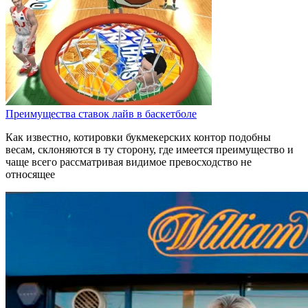
Преимущества ставок лайв в баскетболе
Как известно, котировки букмекерских контор подобны
весам, склоняются в ту сторону, где имеется преимущество и
чаще всего рассматривая видимое превосходство не
относящее