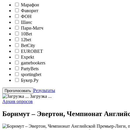
Марафон
Фаворит
ФОН
Шанс
Пари-Матч
10Bet
12bet
BetCity
EUROBET
Expekt
gamebookers
PartyBets
sportingbet
Букер.Ру
Результаты
Загрузка ...
Архив опросов
Борнмут – Эвертон, Чемпионат Английс