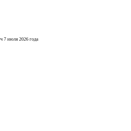
ч 7 июля 2026 года