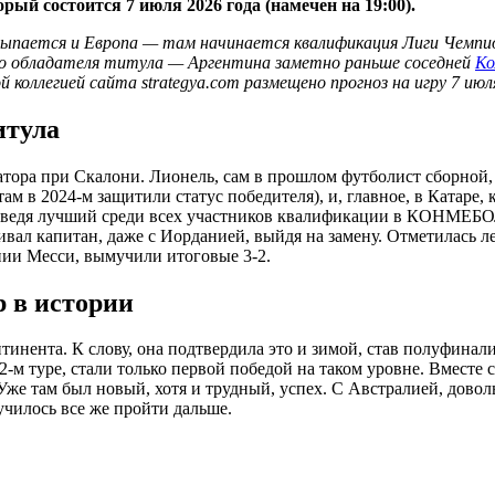
й состоится 7 июля 2026 года (намечен на 19:00).
пается и Европа — там начинается квалификация Лиги Чемпио
го обладателя титула — Аргентина заметно раньше соседней
Ко
оллегией сайта strategya.com размещено прогноз на игру 7 июля
итула
атора при Скалони. Лионель, сам в прошлом футболист сборной,
ам в 2024-м защитили статус победителя), и, главное, в Катаре
оведя лучший среди всех участников квалификации в КОНМЕБОЛ
вал капитан, даже с Иорданией, выйдя на замену. Отметилась ле
ении Месси, вымучили итоговые 3-2.
р в истории
тинента. К слову, она подтвердила это и зимой, став полуфина
2-м туре, стали только первой победой на таком уровне. Вместе с
же там был новый, хотя и трудный, успех. С Австралией, доволь
училось все же пройти дальше.