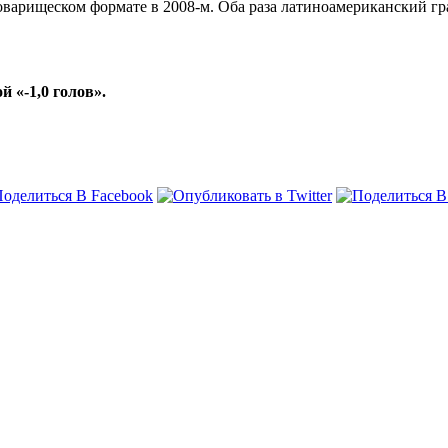
товарищеском формате в 2008-м. Оба раза латиноамериканский гр
 «-1,0 голов».