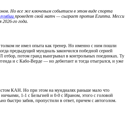
нов. Но все же ключевым событием в этом виде спорта
лумбии
проведет свой матч — сыграет против Египта. Месси
 2026-го года.
 толком не имел опыта как тренер. Но именно с ним пошли
, когда предыдущий мундиаль закончился победной серией
 отбор, потом гранд выигрывал в контрольных поединках. Ту
генда и с Кабо-Верде — но дебютант и тогда отыгрался, и уже
листом КАН. Но при этом на мундиалях раньше мало что
 ничьими, 1-1 с Бельгией и 0-0 с Ираном, этого с головой
но быстро забив, пропустили в ответ, причем с автоголом.