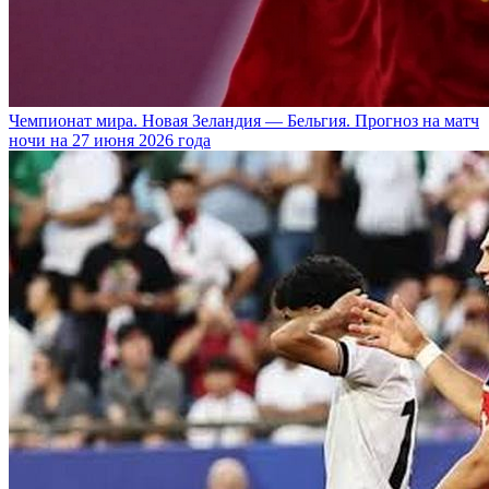
Чемпионат мира. Новая Зеландия — Бельгия. Прогноз на матч
ночи на 27 июня 2026 года