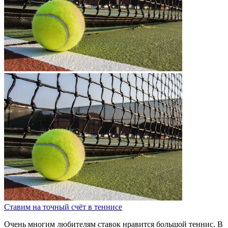
Ставим на точный счёт в теннисе
Очень многим любителям ставок нравится большой теннис. В