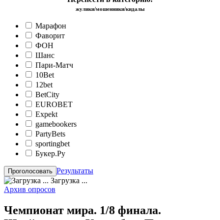
жулики/мошенники/кидалы
Марафон
Фаворит
ФОН
Шанс
Пари-Матч
10Bet
12bet
BetCity
EUROBET
Expekt
gamebookers
PartyBets
sportingbet
Букер.Ру
Результаты
Загрузка ...
Архив опросов
Чемпионат мира. 1/8 финала.