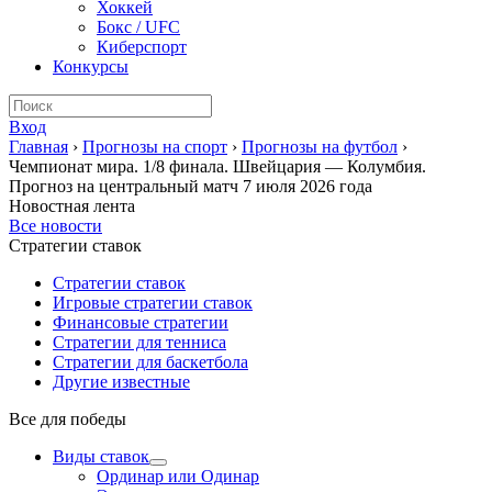
Хоккей
Бокс / UFC
Киберспорт
Конкурсы
Вход
Главная
›
Прогнозы на спорт
›
Прогнозы на футбол
›
Чемпионат мира. 1/8 финала. Швейцария — Колумбия.
Прогноз на центральный матч 7 июля 2026 года
Новостная лента
Все новости
Стратегии ставок
Стратегии ставок
Игровые стратегии ставок
Финансовые стратегии
Стратегии для тенниса
Стратегии для баскетбола
Другие известные
Все для победы
Виды ставок
Ординар или Одинар