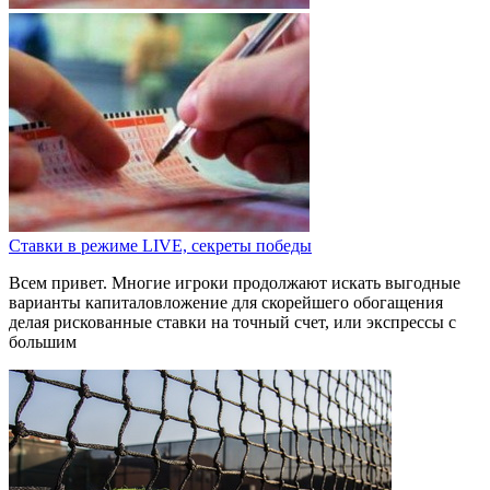
Ставки в режиме LIVE, секреты победы
Всем привет. Многие игроки продолжают искать выгодные
варианты капиталовложение для скорейшего обогащения
делая рискованные ставки на точный счет, или экспрессы с
большим