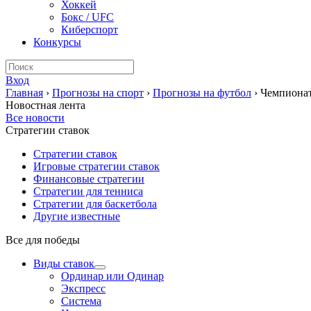
Хоккей
Бокс / UFC
Киберспорт
Конкурсы
Вход
Главная
›
Прогнозы на спорт
›
Прогнозы на футбол
›
Чемпионат
Новостная лента
Все новости
Стратегии ставок
Стратегии ставок
Игровые стратегии ставок
Финансовые стратегии
Стратегии для тенниса
Стратегии для баскетбола
Другие известные
Все для победы
Виды ставок
Ординар или Одинар
Экспресс
Система