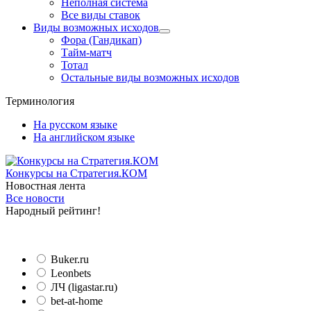
Неполная система
Все виды ставок
Виды возможных исходов
Фора (Гандикап)
Тайм-матч
Тотал
Остальные виды возможных исходов
Терминология
На русском языке
На английском языке
Конкурсы
на Стратегия.КОМ
Новостная лента
Все новости
Народный рейтинг!
Buker.ru
Leonbets
ЛЧ (ligastar.ru)
bet-at-home