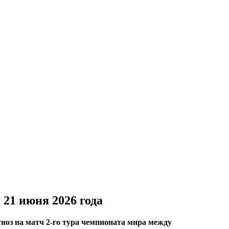
21 июня 2026 года
ноз на матч 2-го тура чемпионата мира между