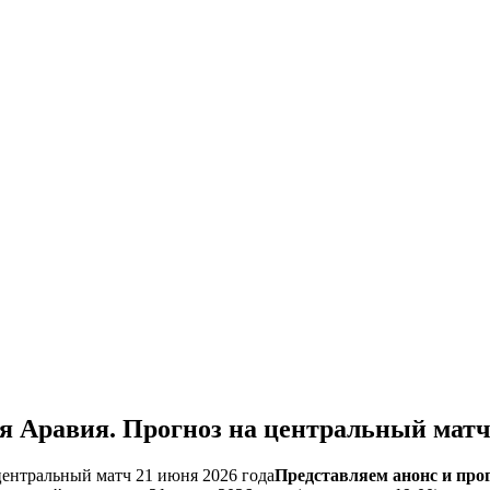
 Аравия. Прогноз на центральный матч 
Представляем анонс и прог