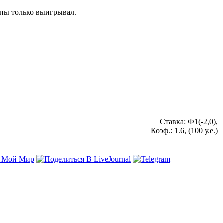
опы только выигрывал.
Ставка: Ф1(-2,0),
Коэф.: 1.6, (100 у.е.)