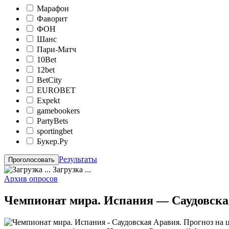
Марафон
Фаворит
ФОН
Шанс
Пари-Матч
10Bet
12bet
BetCity
EUROBET
Expekt
gamebookers
PartyBets
sportingbet
Букер.Ру
Результаты
Загрузка ...
Архив опросов
Чемпионат мира. Испания — Саудовская