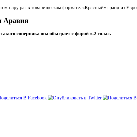
отом пару раз в товарищеском формате. «Красный» гранд из Евр
я Аравия
такого соперника она обыграет с форой «-2 гола».