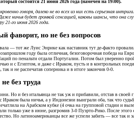
орый состоится 21 июня 2026 года (намечен на 19:00).
овенно говоря, далеко не во всех из них есть серьезная интриг
 Даже ничья будет громкой сенсацией, каковы шансы, что она с
у 21-го июня 2026 года.
й фаворит, но не без вопросов
вала — тот же Луис Энрике как наставник тут де-факто провали
позапрошлом году была отличная, безоговорочная победа на Евро
аций по пенальти отдали Португалии. Потом был уверенно прой
чью и с Египтом, и даже с Ираком, пусть и в контрольных поеди
ак и не распечатав соперника и в итоге закончив 0-0.
не без труда
ни. Но и без итальянца не так уж и прибавили, отстав в своей г
 с Ираком была ничья, а у Индонезии выиграли оба, так что судь
печатлила на Арабском кубке (4 очка на групповой стадии и выл
ли только уже в июне, разгромив 3-0 Пуэрто-Рико. После этого
тво. Но латиноамериканцы все же успели забить — все так и за