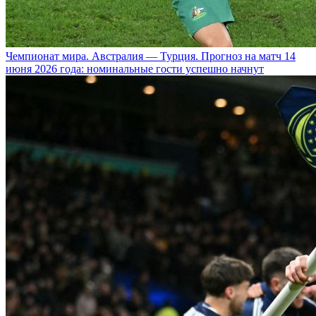
Чемпионат мира. Австралия — Турция. Прогноз на матч 14
июня 2026 года: номинальные гости успешно начнут