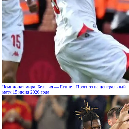
Чемпионат мира. Бельгия — Египет. Прогноз на центральный
матч 15 июня 2026 года