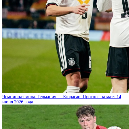
Чемпионат мира. Германия — Кюрасао. Прогноз на матч 14
июня 2026 года