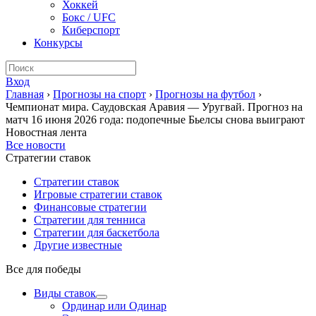
Хоккей
Бокс / UFC
Киберспорт
Конкурсы
Вход
Главная
›
Прогнозы на спорт
›
Прогнозы на футбол
›
Чемпионат мира. Саудовская Аравия — Уругвай. Прогноз на
матч 16 июня 2026 года: подопечные Бьелсы снова выиграют
Новостная лента
Все новости
Стратегии ставок
Стратегии ставок
Игровые стратегии ставок
Финансовые стратегии
Стратегии для тенниса
Стратегии для баскетбола
Другие известные
Все для победы
Виды ставок
Ординар или Одинар