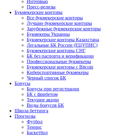
Интервью
Пресс-релизы
Букмекерские конторы
Все букмекерские конторы
Лучшие букмекерские конторы
Зарубежные букмекерские конторы
Букмекеры Украины
Букмекерские конторы Казахстана
Легальные БК России (ЕЦУПИС)
Букмекерские конторы СНГ
БК без паспорта и верификации
Профессиональные букмекеры
Букмекерские конторы с Bitcoin
Киберспортивные букмекеры
Черный список БК
Бонусы
Бонусы при регистрации
БК с фрибетом
Текущие акции
Виды бонусов БК
Школа беттинга
Прогнозы
Футбол
Теннис
Баскетбол