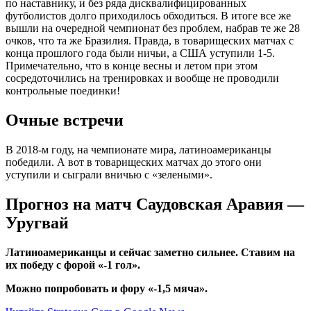
по наставнику, и без ряда дисквалифицированных
футболистов долго приходилось обходиться. В итоге все же
вышли на очередной чемпионат без проблем, набрав те же 28
очков, что та же Бразилия. Правда, в товарищеских матчах с
конца прошлого года были ничьи, а США уступили 1-5.
Примечательно, что в конце весны и летом при этом
сосредоточились на тренировках и вообще не проводили
контрольные поединки!
Очные встречи
В 2018-м году, на чемпионате мира, латиноамериканцы
победили. А вот в товарищеских матчах до этого они
уступили и сыграли вничью с «зелеными».
Прогноз на матч Саудовская Аравия —
Уругвай
Латиноамериканцы и сейчас заметно сильнее. Ставим на
их победу с форой «-1 гол».
Можно попробовать и фору «-1,5 мяча».