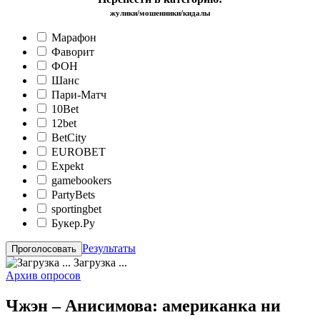
жулики/мошенники/кидалы
Марафон
Фаворит
ФОН
Шанс
Пари-Матч
10Bet
12bet
BetCity
EUROBET
Expekt
gamebookers
PartyBets
sportingbet
Букер.Ру
Результаты
Загрузка ...
Архив опросов
Чжэн – Анисимова: американка ни