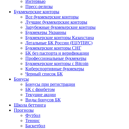
Интервью
Пресс-релизы
Букмекерские конторы
Все букмекерские конторы
Лучшие букмекерские конторы
Зарубежные букмекерские конторы
Букмекеры Украины
Букмекерские конторы Казахстана
Легальные БК России (ЕЦУПИС)
Букмекерские конторы СНГ
БК без паспорта и верификации
Профессиональные букмекеры
Букмекерские конторы с Bitcoin
Киберспортивные букмекеры
Черный список БК
Бонусы
Бонусы при регистрации
БК с фрибетом
Текущие акции
Виды бонусов БК
Школа беттинга
Прогнозы
Футбол
Теннис
Баскетбол