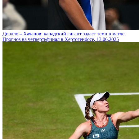
Диалло – Хачанов: канадский гигант задаст темп в матче.
Прогноз на четвертьфинал в Хертогенбосе, 13.06.2025