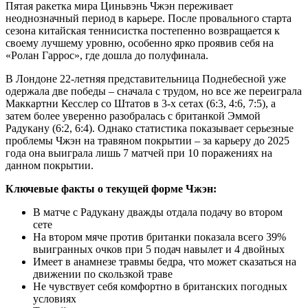
Пятая ракетка мира Циньвэнь Чжэн переживает
неоднозначный период в карьере. После провального старта
сезона китайская теннисистка постепенно возвращается к
своему лучшему уровню, особенно ярко проявив себя на
«Ролан Гаррос», где дошла до полуфинала.
В Лондоне 22-летняя представительница Поднебесной уже
одержала две победы – сначала с трудом, но все же переиграла
Маккартни Кесслер со Штатов в 3-х сетах (6:3, 4:6, 7:5), а
затем более уверенно разобралась с британкой Эммой
Радукану (6:2, 6:4). Однако статистика показывает серьезные
проблемы Чжэн на травяном покрытии – за карьеру до 2025
года она выиграла лишь 7 матчей при 10 поражениях на
данном покрытии.
Ключевые факты о текущей форме Чжэн:
В матче с Радукану дважды отдала подачу во втором
сете
На втором мяче против британки показала всего 39%
выигранных очков при 5 подач навылет и 4 двойных
Имеет в анамнезе травмы бедра, что может сказаться на
движении по скользкой траве
Не чувствует себя комфортно в британских погодных
условиях