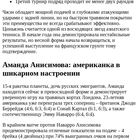
Третий турнир подряд проходит не менее двух раундов
Чжэн обладает мощной подачей и глубокими атакующими
ударами с задней линии, но на быстром травяном покрытии
эти преимущества не всегда срабатывают эффективно.
Циньвэнь считается одной из восходящих звезд азиатского
тенниса. В начале года она демонстрировала нестабильные
результаты, но весной форма начала возвращаться, и
успешной выступление на французском грунте тому
подтверждение.
Аманда Анисимова: американка в
шикарном настроении
15-я ракетка планеты, дочь русских эмигрантов, Аманда
находится сейчас в превосходной форме и демонстрирует
уверенную игру на травяных кортах Лондона. 23-летняя
американка уже переиграла трех соперниц – британок Джоди
Беррейдж (4:6, 6:3, 6:4) и Сонай Картал (6:1, 6:3), а также
соотечественницу Эмму Наварро (6:4, 6:4).
В крайнем матче против Наварро Анисимова
продемонстрировала отличные показатели на подаче – 4
брейка (4 двойных) при 74% выигранных очков на первом