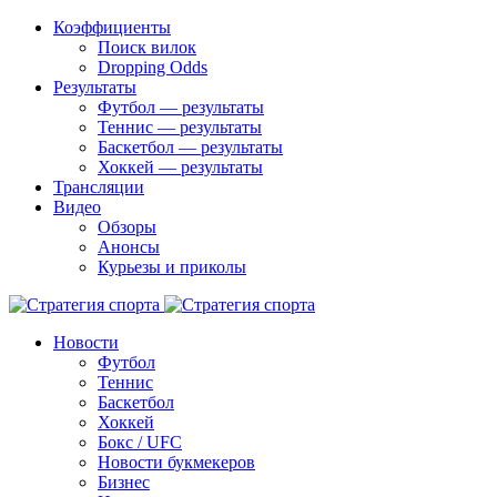
Коэффициенты
Поиск вилок
Dropping Odds
Результаты
Футбол — результаты
Теннис — результаты
Баскетбол — результаты
Хоккей — результаты
Трансляции
Видео
Обзоры
Анонсы
Курьезы и приколы
Новости
Футбол
Теннис
Баскетбол
Хоккей
Бокс / UFC
Новости букмекеров
Бизнес