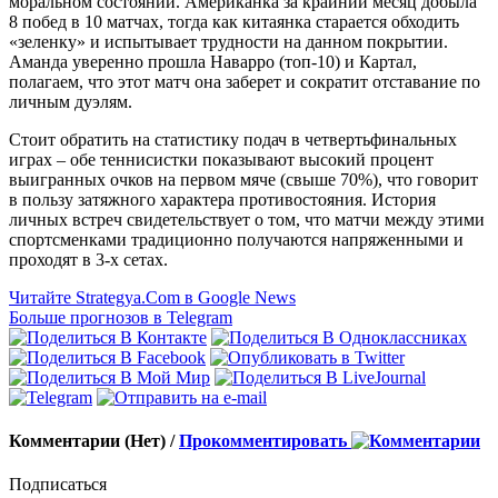
моральном состоянии. Американка за крайний месяц добыла
8 побед в 10 матчах, тогда как китаянка старается обходить
«зеленку» и испытывает трудности на данном покрытии.
Аманда уверенно прошла Наварро (топ-10) и Картал,
полагаем, что этот матч она заберет и сократит отставание по
личным дуэлям.
Стоит обратить на статистику подач в четвертьфинальных
играх – обе теннисистки показывают высокий процент
выигранных очков на первом мяче (свыше 70%), что говорит
в пользу затяжного характера противостояния. История
личных встреч свидетельствует о том, что матчи между этими
спортсменками традиционно получаются напряженными и
проходят в 3-х сетах.
Читайте Strategya.Com в Google News
Больше прогнозов в Telegram
Комментарии (Нет) /
Прокомментировать
Подписаться