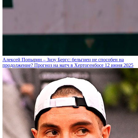
Алексей Попырин – Зизу Бергс: бельгиец не способен на
продолжение? Прогноз на матч в Хертогенбосе 12 июня 2025