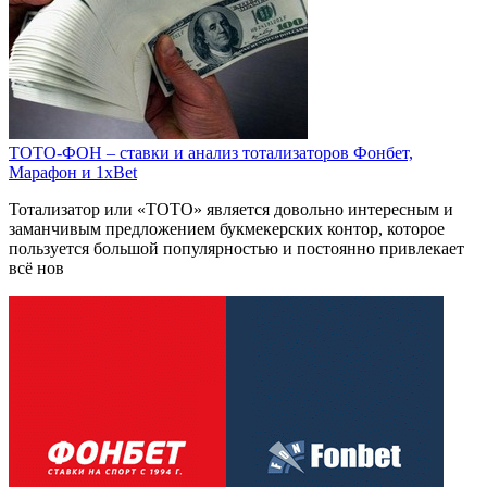
ТОТО-ФОН – ставки и анализ тотализаторов Фонбет,
Марафон и 1xBet
Тотализатор или «ТОТО» является довольно интересным и
заманчивым предложением букмекерских контор, которое
пользуется большой популярностью и постоянно привлекает
всё нов