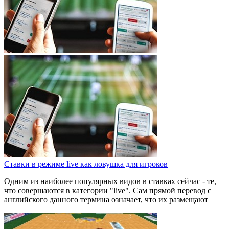
Ставки в режиме live как ловушка для игроков
Одним из наиболее популярных видов в ставках сейчас - те,
что совершаются в категории "live". Сам прямой перевод с
английского данного термина означает, что их размещают