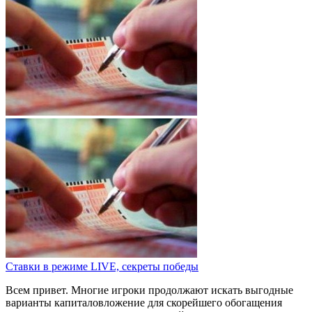
Ставки в режиме LIVE, секреты победы
Всем привет. Многие игроки продолжают искать выгодные
варианты капиталовложение для скорейшего обогащения