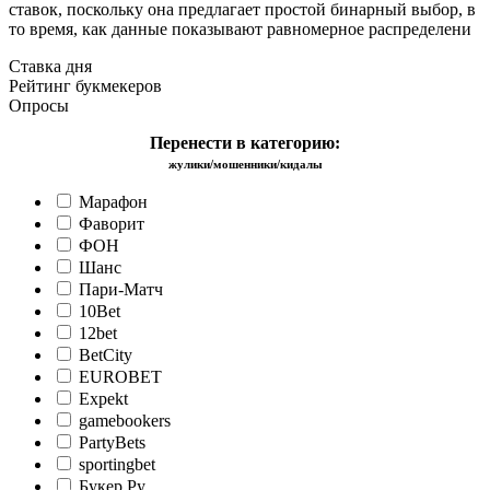
ставок, поскольку она предлагает простой бинарный выбор, в
то время, как данные показывают равномерное распределени
Ставка дня
Рейтинг букмекеров
Опросы
Перенести в категорию:
жулики/мошенники/кидалы
Марафон
Фаворит
ФОН
Шанс
Пари-Матч
10Bet
12bet
BetCity
EUROBET
Expekt
gamebookers
PartyBets
sportingbet
Букер.Ру