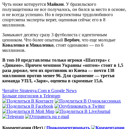
Чуть ниже котируется
Майкон
. У бразильского
полузащитника не все получалось, он бился за место в основе,
и не всегда успешно. Но в перспективы трудолюбивого
спортсмена эксперты верят, оценивая сейчас его в 8
миллионов.
Замыкают десятку сразу 3 футболиста с идентичным
ценником. Что более опытный
Вербич
, что еще молодые
Коваленко и Миколенко
, стоят одинаково — по 6
миллионов.
В топ-10 представлены только игроки «Шахтера» с
«Динамо». Причем чемпион Украины «оптом» стоит в 1,5
раза дороже, чем их противник из Киева — почти 138
миллионов против менее 96. Для сравнение — третья
команда УПЛ, «Заря», оценена в скромные 15,6.
Читайте Strategya.Com в Google News
Больше прогнозов в Telegram
Комментарии (Нет) /
Прокомментировать