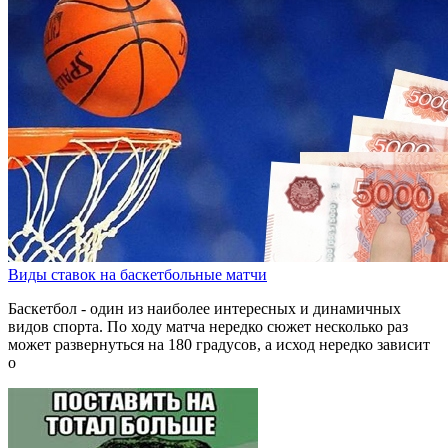
Виды ставок на баскетбольные матчи
Баскетбол - один из наиболее интересных и динамичных
видов спорта. По ходу матча нередко сюжет несколько раз
может развернуться на 180 градусов, а исход нередко зависит
о