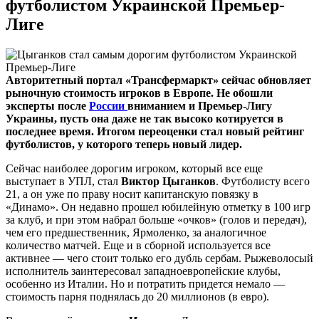
футболистом Украинской Премьер-
Лиге
Авторитетный портал «Трансфермаркт» сейчас обновляет
рыночную стоимость игроков в Европе. Не обошли
эксперты после
России
вниманием и Премьер-Лигу
Украины, пусть она даже не так высоко котируется в
последнее время. Итогом переоценки стал новый рейтинг
футболистов, у которого теперь новый лидер.
Сейчас наиболее дорогим игроком, который все еще
выступает в УПЛ, стал
Виктор Цыганков
. Футболисту всего
21, а он уже по праву носит капитанскую повязку в
«Динамо». Он недавно прошел юбилейную отметку в 100 игр
за клуб, и при этом набрал больше «очков» (голов и передач),
чем его предшественник, Ярмоленко, за аналогичное
количество матчей. Еще и в сборной используется все
активнее — чего стоит только его дубль сербам. Рыжеволосый
исполнитель заинтересовал западноевропейские клубы,
особенно из Италии. Но и потратить придется немало —
стоимость парня поднялась до 20 миллионов (в евро).