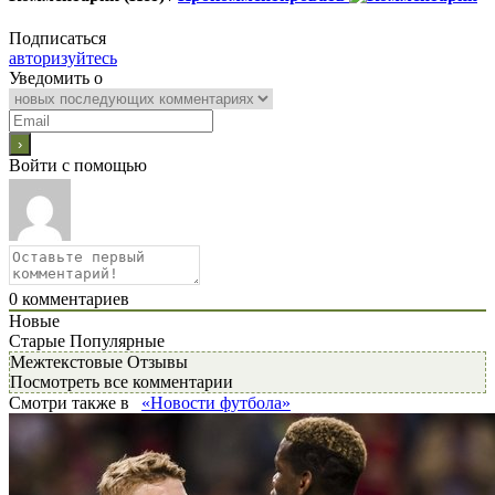
Подписаться
авторизуйтесь
Уведомить о
Войти с помощью
0
комментариев
Новые
Старые
Популярные
Межтекстовые Отзывы
Посмотреть все комментарии
Смотри также в
«Новости футбола»