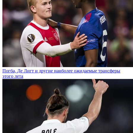
Погба, Де Лигт и другие наиболее ожидаемые трансферы
этого лета