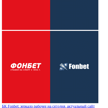
БК Fonbet: зеркало рабочее на сегодня, актуальный сайт