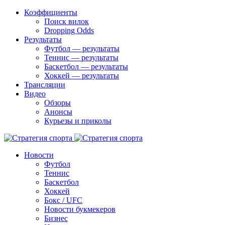
Коэффициенты
Поиск вилок
Dropping Odds
Результаты
Футбол — результаты
Теннис — результаты
Баскетбол — результаты
Хоккей — результаты
Трансляции
Видео
Обзоры
Анонсы
Курьезы и приколы
Новости
Футбол
Теннис
Баскетбол
Хоккей
Бокс / UFC
Новости букмекеров
Бизнес