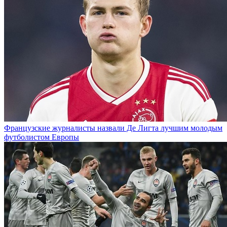
Французские журналисты назвали Де Лигта лучшим молодым
футболистом Европы