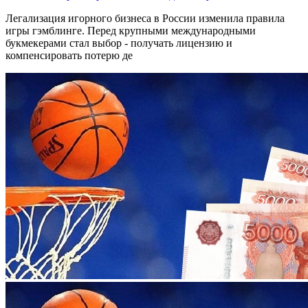
Легализация игорного бизнеса в России изменила правила
игры гэмблинге. Перед крупными международными
букмекерами стал выбор - получать лицензию и
компенсировать потерю де