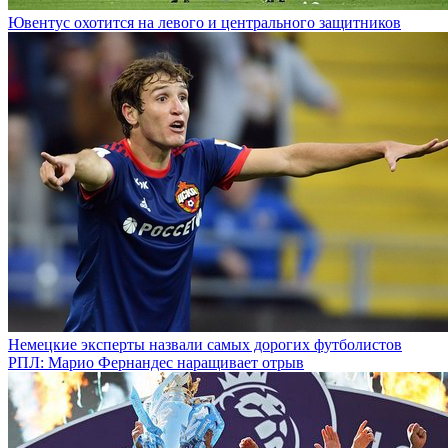
Ювентус охотится на левого и центрального защитников
Немецкие эксперты назвали самых дорогих футболистов
РПЛ: Марио Фернандес наращивает отрыв