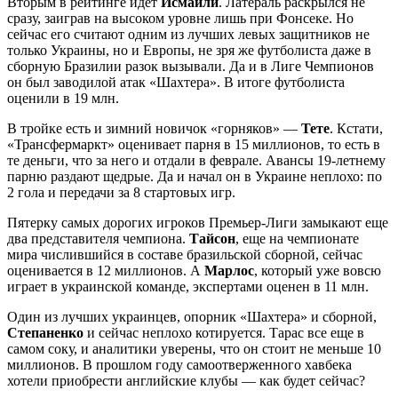
Вторым в рейтинге идет
Исмаили
. Латераль раскрылся не
сразу, заиграв на высоком уровне лишь при Фонсеке. Но
сейчас его считают одним из лучших левых защитников не
только Украины, но и Европы, не зря же футболиста даже в
сборную Бразилии разок вызывали. Да и в Лиге Чемпионов
он был заводилой атак «Шахтера». В итоге футболиста
оценили в 19 млн.
В тройке есть и зимний новичок «горняков» —
Тете
. Кстати,
«Трансфермаркт» оценивает парня в 15 миллионов, то есть в
те деньги, что за него и отдали в феврале. Авансы 19-летнему
парню раздают щедрые. Да и начал он в Украине неплохо: по
2 гола и передачи за 8 стартовых игр.
Пятерку самых дорогих игроков Премьер-Лиги замыкают еще
два представителя чемпиона.
Тайсон
, еще на чемпионате
мира числившийся в составе бразильской сборной, сейчас
оценивается в 12 миллионов. А
Марлос
, который уже вовсю
играет в украинской команде, экспертами оценен в 11 млн.
Один из лучших украинцев, опорник «Шахтера» и сборной,
Степаненко
и сейчас неплохо котируется. Тарас все еще в
самом соку, и аналитики уверены, что он стоит не меньше 10
миллионов. В прошлом году самоотверженного хавбека
хотели приобрести английские клубы — как будет сейчас?