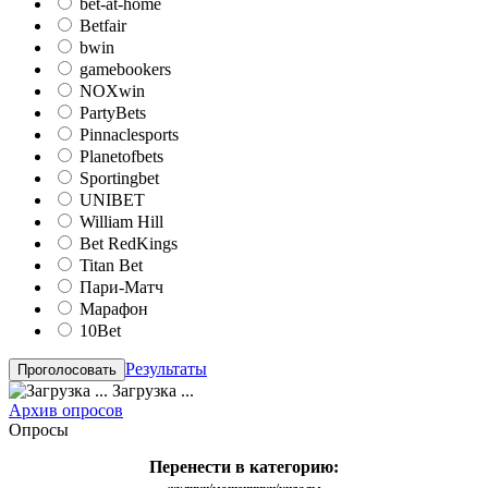
bet-at-home
Betfair
bwin
gamebookers
NOXwin
PartyBets
Pinnaclesports
Planetofbets
Sportingbet
UNIBET
William Hill
Bet RedKings
Titan Bet
Пари-Матч
Марафон
10Bet
Результаты
Загрузка ...
Архив опросов
Опросы
Перенести в категорию: