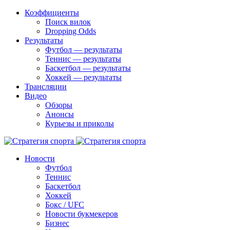
Коэффициенты
Поиск вилок
Dropping Odds
Результаты
Футбол — результаты
Теннис — результаты
Баскетбол — результаты
Хоккей — результаты
Трансляции
Видео
Обзоры
Анонсы
Курьезы и приколы
Новости
Футбол
Теннис
Баскетбол
Хоккей
Бокс / UFC
Новости букмекеров
Бизнес