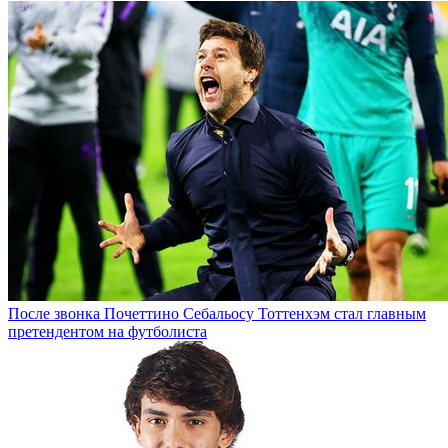
После звонка Почеттино Себальосу Тоттенхэм стал главным
претендентом на футболиста