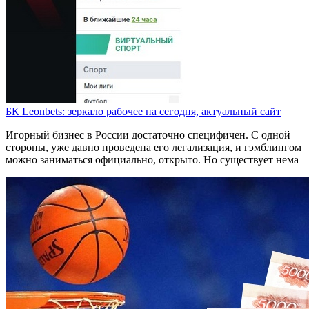
БК Leonbets: зеркало рабочее на сегодня, актуальный сайт
Игорный бизнес в России достаточно специфичен. С одной
стороны, уже давно проведена его легализация, и гэмблингом
можно заниматься официально, открыто. Но существует нема