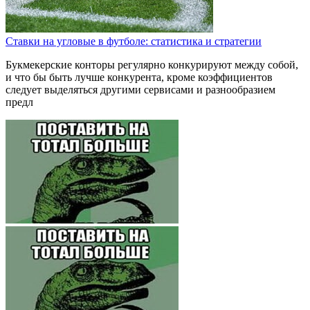
Ставки на угловые в футболе: статистика и стратегии
Букмекерские конторы регулярно конкурируют между собой,
и что бы быть лучше конкурента, кроме коэффициентов
следует выделяться другими сервисами и разнообразием
предл