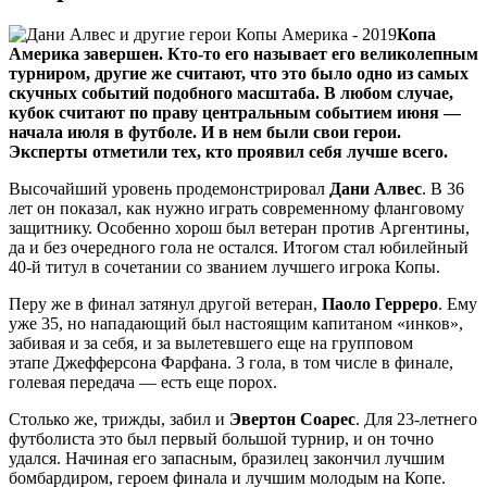
Копа
Америка завершен. Кто-то его называет его великолепным
турниром, другие же считают, что это было одно из самых
скучных событий подобного масштаба. В любом случае,
кубок считают по праву центральным событием июня —
начала июля в футболе. И в нем были свои герои.
Эксперты отметили тех, кто проявил себя лучше всего.
Высочайший уровень продемонстрировал
Дани Алвес
. В 36
лет он показал, как нужно играть современному фланговому
защитнику. Особенно хорош был ветеран против Аргентины,
да и без очередного гола не остался. Итогом стал юбилейный
40-й титул в сочетании со званием лучшего игрока Копы.
Перу же в финал затянул другой ветеран,
Паоло Герреро
. Ему
уже 35, но нападающий был настоящим капитаном «инков»,
забивая и за себя, и за вылетевшего еще на групповом
этапе Джефферсона Фарфана. 3 гола, в том числе в финале,
голевая передача — есть еще порох.
Столько же, трижды, забил и
Эвертон Соарес
. Для 23-летнего
футболиста это был первый большой турнир, и он точно
удался. Начиная его запасным, бразилец закончил лучшим
бомбардиром, героем финала и лучшим молодым на Копе.