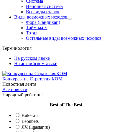
Система
Неполная система
Все виды ставок
Виды возможных исходов
Фора (Гандикап)
Тайм-матч
Тотал
Остальные виды возможных исходов
Терминология
На русском языке
На английском языке
Конкурсы
на Стратегия.КОМ
Новостная лента
Все новости
Народный рейтинг!
Вest of The Best
Buker.ru
Leonbets
ЛЧ (ligastar.ru)