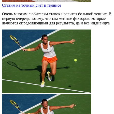
Ставим на точный счёт в теннисе
Очень многим любителям ставок нравится большой теннис. В
первую очередь потому, что там меньше факторов, которые
являются определяющими для результата, да и все индивидуа