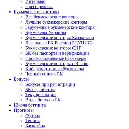
Интервью
Пресс-релизы
Букмекерские конторы
Все букмекерские конторы
Лучшие букмекерские конторы
Зарубежные букмекерские конторы
Букмекеры Украины
Букмекерские конторы Казахстана
Легальные БК России (ЕЦУПИС)
Букмекерские конторы СНГ
БК без паспорта и верификации
Профессиональные букмекеры
Букмекерские конторы с Bitcoin
Киберспортивные букмекеры
Черный список БК
Бонусы
Бонусы при регистрации
БК с фрибетом
Текущие акции
Виды бонусов БК
Школа беттинга
Прогнозы
Футбол
Теннис
Баскетбол