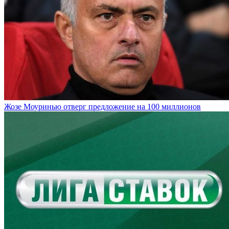
Жозе Моуринью отверг предложение на 100 миллионов