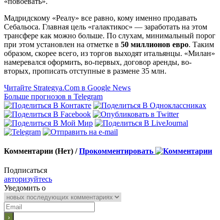
«повоевать».
Мадридскому «Реалу» все равно, кому именно продавать
Себальоса. Главная цель «галактикос» — заработать на этом
трансфере как можно больше. По слухам, минимальный порог
при этом установлен на отметке в
50 миллионов евро
. Таким
образом, скорее всего, из торгов выходят итальянцы. «Милан»
намеревался оформить, во-первых, договор аренды, во-
вторых, прописать отступные в размене 35 млн.
Читайте Strategya.Com в Google News
Больше прогнозов в Telegram
Комментарии (Нет) /
Прокомментировать
Подписаться
авторизуйтесь
Уведомить о