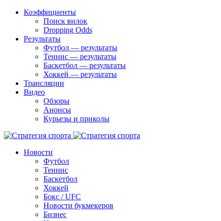
Коэффициенты
Поиск вилок
Dropping Odds
Результаты
Футбол — результаты
Теннис — результаты
Баскетбол — результаты
Хоккей — результаты
Трансляции
Видео
Обзоры
Анонсы
Курьезы и приколы
Новости
Футбол
Теннис
Баскетбол
Хоккей
Бокс / UFC
Новости букмекеров
Бизнес