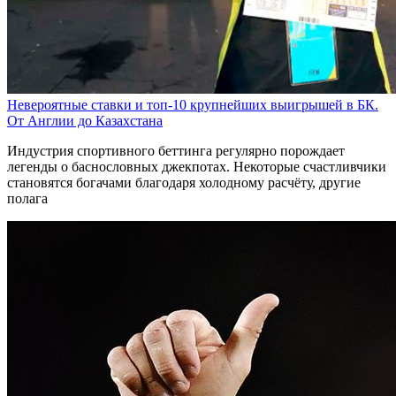
Невероятные ставки и топ-10 крупнейших выигрышей в БК.
От Англии до Казахстана
Индустрия спортивного беттинга регулярно порождает
легенды о баснословных джекпотах. Некоторые счастливчики
становятся богачами благодаря холодному расчёту, другие
полага