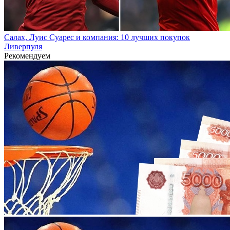
Салах, Луис Суарес и компания: 10 лучших покупок
Ливерпуля
Рекомендуем