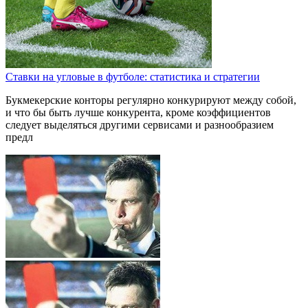
Ставки на угловые в футболе: статистика и стратегии
Букмекерские конторы регулярно конкурируют между собой,
и что бы быть лучше конкурента, кроме коэффициентов
следует выделяться другими сервисами и разнообразием
предл