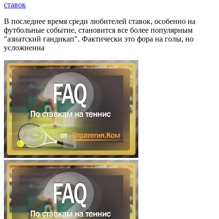
ставок
В последнее время среди любителей ставок, особенно на
футбольные событие, становится все более популярным
"азиатский гандикап". Фактически это фора на голы, но
усложненна