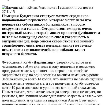
Немецкая Бундеслига стартует матчем середняков
национального первенства, которые могут не то что
порадовать собравшихся болельщиков, а просто
вскружить им головы. Сегодня стоит ожидать очень
интересный матч, который может принести футболистам
не только победу над собой, но ещё и уверенность в
завтрашнем дне, ведь совсем скоро открытие зимнего
трансферного окна, когда команды начнут не только
искать новых исполнителей, но и избавляться от
ненужного балласта.
Футбольный клуб «
Дармштадт
» уверенно стартовав в
чемпионате, всё же скатился в зону новичков и возможно
продержится здесь до окончания первенства и всё же
закрепиться ещё на один сезон на высшем немецком уровне.
Забила команда всего 14 голов, что является не самым худшим
показателем в чемпионате, а вот пропустить клубу довелось
всего 19 раз и для своего уровня это отличный показатель.
Нельзя сказать, что в атаке команда совершенно не играет, но
учитывая, что лучший бомбардир клуба Марсель Хеллер – это
полузащитник, а лучший из защитников Айтач Сулу забил
немногим меньше своего оппонента – 4 гола, то вполне есть