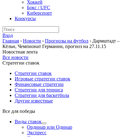
Хоккей
Бокс / UFC
Киберспорт
Конкурсы
Вход
Главная
›
Новости
›
Прогнозы на футбол
›
Дармштадт –
Кёльн, Чемпионат Германии, прогноз на 27.11.15
Новостная лента
Все новости
Стратегии ставок
Стратегии ставок
Игровые стратегии ставок
Финансовые стратегии
Стратегии для тенниса
Стратегии для баскетбола
Другие известные
Все для победы
Виды ставок
Ординар или Одинар
Экспресс