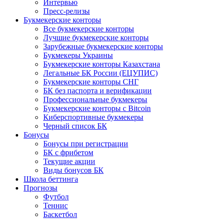
Интервью
Пресс-релизы
Букмекерские конторы
Все букмекерские конторы
Лучшие букмекерские конторы
Зарубежные букмекерские конторы
Букмекеры Украины
Букмекерские конторы Казахстана
Легальные БК России (ЕЦУПИС)
Букмекерские конторы СНГ
БК без паспорта и верификации
Профессиональные букмекеры
Букмекерские конторы с Bitcoin
Киберспортивные букмекеры
Черный список БК
Бонусы
Бонусы при регистрации
БК с фрибетом
Текущие акции
Виды бонусов БК
Школа беттинга
Прогнозы
Футбол
Теннис
Баскетбол