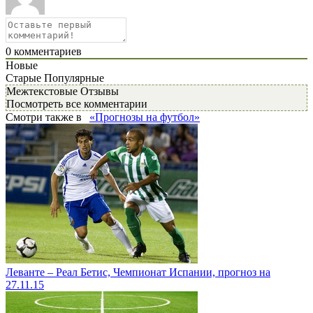
0
комментариев
Новые
Старые
Популярные
Межтекстовые Отзывы
Посмотреть все комментарии
Смотри также в
«Прогнозы на футбол»
Леванте – Реал Бетис, Чемпионат Испании, прогноз на
27.11.15