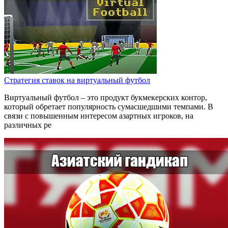
Стратегия ставок на виртуальный футбол
Виртуальный футбол – это продукт букмекерских контор,
который обретает популярность сумасшедшими темпами. В
связи с повышенным интересом азартных игроков, на
различных ре