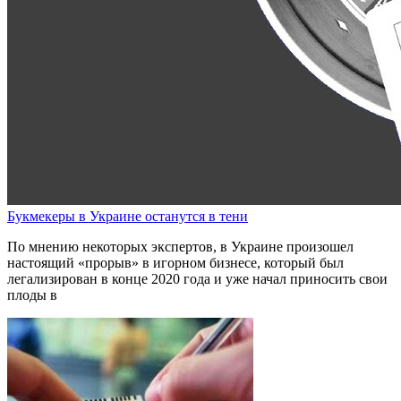
Букмекеры в Украине останутся в тени
По мнению некоторых экспертов, в Украине произошел
настоящий «прорыв» в игорном бизнесе, который был
легализирован в конце 2020 года и уже начал приносить свои
плоды в