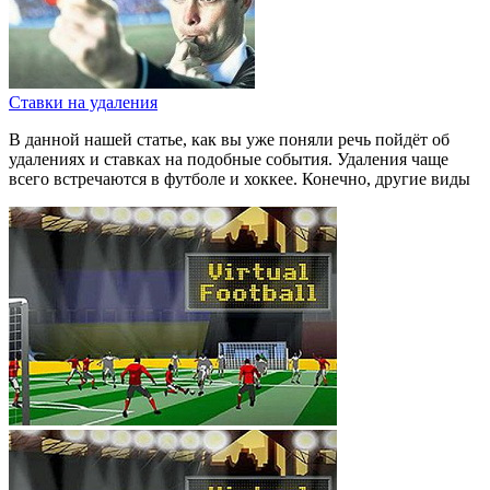
Ставки на удаления
В данной нашей статье, как вы уже поняли речь пойдёт об
удалениях и ставках на подобные события. Удаления чаще
всего встречаются в футболе и хоккее. Конечно, другие виды