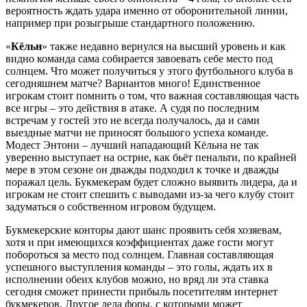
вероятность ждать удара именно от оборонительной линии,
например при розыгрыше стандартного положению.
«
Кёльн
» также недавно вернулся на высший уровень и как
видно команда сама собирается завоевать себе место под
солнцем. Что может получиться у этого футбольного клуба в
сегодняшнем матче? Вариантов много! Единственное
игрокам стоит помнить о том, что важная составляющая часть
все игры – это действия в атаке. А судя по последним
встречам у гостей это не всегда получалось, да и сами
выездные матчи не приносят большого успеха команде.
Модест Энтони – лучший нападающий Кёльна не так
уверенно выступает на острие, как бьёт пенальти, по крайней
мере в этом сезоне он дважды подходил к точке и дважды
поражал цель. Букмекерам будет сложно выявить лидера, да и
игрокам не стоит спешить с выводами из-за чего клубу стоит
задуматься о собственном игровом будущем.
Букмекерские конторы дают шанс проявить себя хозяевам,
хотя и при имеющихся коэффициентах даже гости могут
побороться за место под солнцем. Главная составляющая
успешного выступления команды – это голы, ждать их в
исполнении обеих клубов можно, но вряд ли эта ставка
сегодня сможет принести прибыль посетителям интернет
букмекеров. Другое дела форы, с которыми может