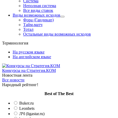
Система
Неполная система
Все виды ставок
Виды возможных исходов
Фора (Гандикап)
Тайм-матч
Тотал
Остальные виды возможных исходов
Терминология
На русском языке
На английском языке
Конкурсы
на Стратегия.КОМ
Новостная лента
Все новости
Народный рейтинг!
Вest of The Best
Buker.ru
Leonbets
ЛЧ (ligastar.ru)