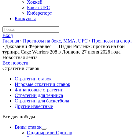
Хоккей
Бокс / UFC
Киберспорт
Конкурсы
Вход
Главная
›
Прогнозы на бокс, MMA, UFC
›
Прогнозы на спорт
›
Джованни Фернандес — Пэдди Ратледж: прогноз на бой
турнира Cage Warriors 208 в Лондоне 27 июня 2026 года
Новостная лента
Все новости
Стратегии ставок
Стратегии ставок
Игровые стратегии ставок
Финансовые стратегии
Стратегии для тенниса
Стратегии для баскетбола
Другие известные
Все для победы
Виды ставок
Ординар или Одинар