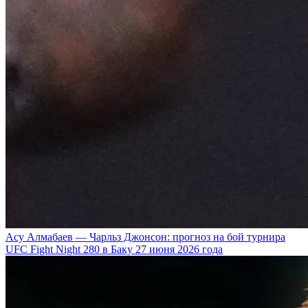
Асу Алмабаев — Чарльз Джонсон: прогноз на бой турнира
UFC Fight Night 280 в Баку 27 июня 2026 года