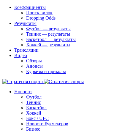
Коэффициенты
Поиск вилок
Dropping Odds
Результаты
Футбол — результаты
Теннис — результаты
Баскетбол — результаты
Хоккей — результаты
Трансляции
Видео
Обзоры
Анонсы
Курьезы и приколы
Новости
Футбол
Теннис
Баскетбол
Хоккей
Бокс / UFC
Новости букмекеров
Бизнес