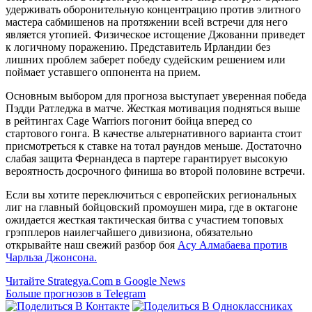
удерживать оборонительную концентрацию против элитного
мастера сабмишенов на протяжении всей встречи для него
является утопией. Физическое истощение Джованни приведет
к логичному поражению. Представитель Ирландии без
лишних проблем заберет победу судейским решением или
поймает уставшего оппонента на прием.
Основным выбором для прогноза выступает уверенная победа
Пэдди Ратледжа в матче. Жесткая мотивация подняться выше
в рейтингах Cage Warriors погонит бойца вперед со
стартового гонга. В качестве альтернативного варианта стоит
присмотреться к ставке на тотал раундов меньше. Достаточно
слабая защита Фернандеса в партере гарантирует высокую
вероятность досрочного финиша во второй половине встречи.
Если вы хотите переключиться с европейских региональных
лиг на главный бойцовский промоушен мира, где в октагоне
ожидается жесткая тактическая битва с участием топовых
грэпплеров наилегчайшего дивизиона, обязательно
открывайте наш свежий разбор боя
Асу Алмабаева против
Чарльза Джонсона.
Читайте Strategya.Com в Google News
Больше прогнозов в Telegram