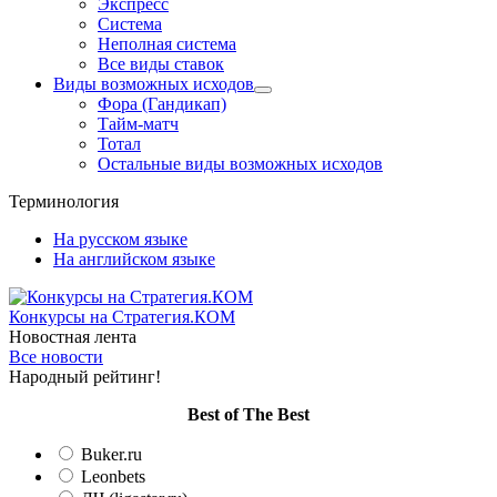
Экспресс
Система
Неполная система
Все виды ставок
Виды возможных исходов
Фора (Гандикап)
Тайм-матч
Тотал
Остальные виды возможных исходов
Терминология
На русском языке
На английском языке
Конкурсы
на Стратегия.КОМ
Новостная лента
Все новости
Народный рейтинг!
Вest of The Best
Buker.ru
Leonbets