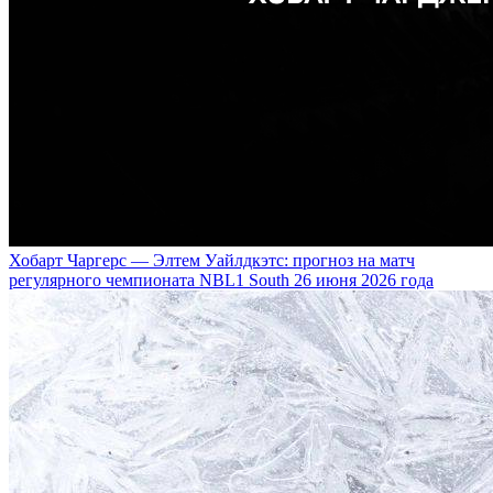
Хобарт Чаргерс — Элтем Уайлдкэтс: прогноз на матч
регулярного чемпионата NBL1 South 26 июня 2026 года