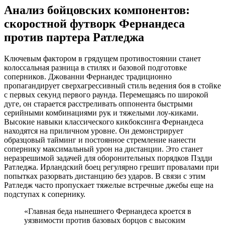
Анализ бойцовских компонентов:
скоростной футворк Фернандеса
против партера Ратледжа
Ключевым фактором в грядущем противостоянии станет
колоссальная разница в стилях и базовой подготовке
соперников. Джованни Фернандес традиционно
пропагандирует сверхагрессивный стиль ведения боя в стойке
с первых секунд первого раунда. Перемещаясь по широкой
дуге, он старается расстреливать оппонента быстрыми
серийными комбинациями рук и тяжелыми лоу-киками.
Высокие навыки классического кикбоксинга Фернандеса
находятся на приличном уровне. Он демонстрирует
образцовый тайминг и постоянное стремление нанести
сопернику максимальный урон на дистанции. Это станет
неразрешимой задачей для оборонительных порядков Пэдди
Ратледжа. Ирландский боец регулярно грешит провалами при
попытках разорвать дистанцию без ударов. В связи с этим
Ратледж часто пропускает тяжелые встречные джебы еще на
подступах к сопернику.
«Главная беда нынешнего Фернандеса кроется в
уязвимости против базовых борцов с высоким