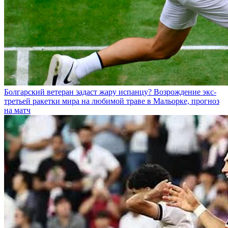
Болгарский ветеран задаст жару испанцу? Возрождение экс-
третьей ракетки мира на любимой траве в Мальорке, прогноз
на матч