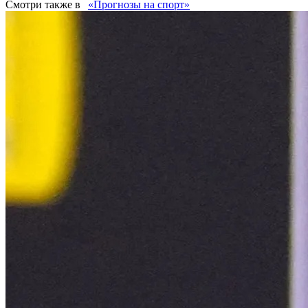
Смотри также в
«Прогнозы на спорт»