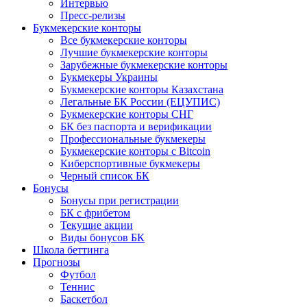
Интервью
Пресс-релизы
Букмекерские конторы
Все букмекерские конторы
Лучшие букмекерские конторы
Зарубежные букмекерские конторы
Букмекеры Украины
Букмекерские конторы Казахстана
Легальные БК России (ЕЦУПИС)
Букмекерские конторы СНГ
БК без паспорта и верификации
Профессиональные букмекеры
Букмекерские конторы с Bitcoin
Киберспортивные букмекеры
Черный список БК
Бонусы
Бонусы при регистрации
БК с фрибетом
Текущие акции
Виды бонусов БК
Школа беттинга
Прогнозы
Футбол
Теннис
Баскетбол