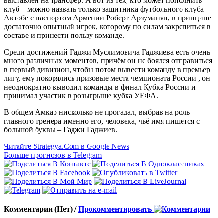
выставлен на трансфер. А вот из тех, кто может пополнить
клуб – можно назвать только защитника футбольного клуба
Актобе с паспортом Армении Роберт Арзуманян, в принципе
достаточно опытный игрок, которому по силам закрепиться в
составе и принести пользу команде.
Среди достижений Гаджи Муслимовича Гаджиева есть очень
много различных моментов, причём он не боялся отправиться
в первый дивизион, чтобы потом вывести команду в премьер
лигу, ему покорялись призовые места чемпионата России , он
неоднократно выводил команды в финал Кубка России и
принимал участик в розыгрыше кубка УЕФА.
В общем Амкар нисколько не прогадал, выбрав на роль
главного тренера именно его, человека, чьё имя пишется с
большой буквы – Гаджи Гаджиев.
Читайте Strategya.Com в Google News
Больше прогнозов в Telegram
Комментарии (Нет) /
Прокомментировать