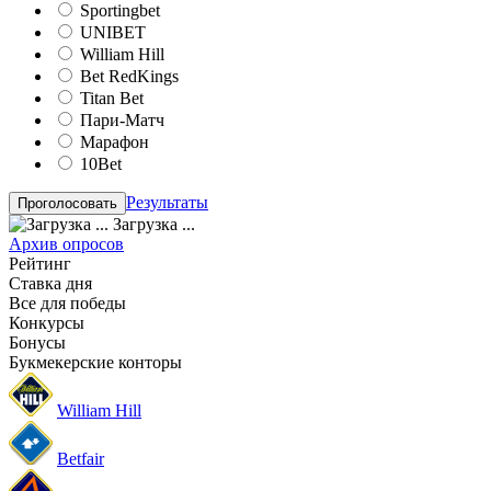
Sportingbet
UNIBET
William Hill
Bet RedKings
Titan Bet
Пари-Матч
Марафон
10Bet
Результаты
Загрузка ...
Архив опросов
Рейтинг
Ставка дня
Все для победы
Конкурсы
Бонусы
Букмекерские конторы
William Hill
Betfair