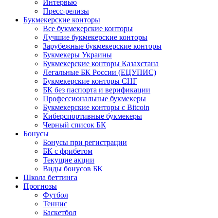
Интервью
Пресс-релизы
Букмекерские конторы
Все букмекерские конторы
Лучшие букмекерские конторы
Зарубежные букмекерские конторы
Букмекеры Украины
Букмекерские конторы Казахстана
Легальные БК России (ЕЦУПИС)
Букмекерские конторы СНГ
БК без паспорта и верификации
Профессиональные букмекеры
Букмекерские конторы с Bitcoin
Киберспортивные букмекеры
Черный список БК
Бонусы
Бонусы при регистрации
БК с фрибетом
Текущие акции
Виды бонусов БК
Школа беттинга
Прогнозы
Футбол
Теннис
Баскетбол