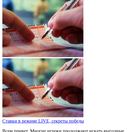
Ставки в режиме LIVE, секреты победы
Всем привет. Многие игроки продолжают искать выгодные