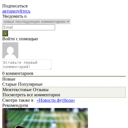
Подписаться
авторизуйтесь
Уведомить о
Войти с помощью
0
комментариев
Новые
Старые
Популярные
Межтекстовые Отзывы
Посмотреть все комментарии
Смотри также в
«Новости футбола»
Рекомендуем