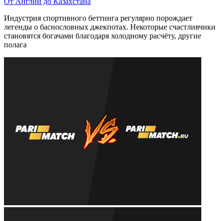
От Англии до Казахстана
Индустрия спортивного беттинга регулярно порождает
легенды о баснословных джекпотах. Некоторые счастливчики
становятся богачами благодаря холодному расчёту, другие
полага