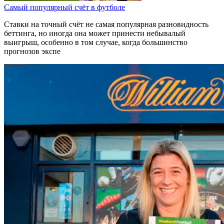
Самый популярный счёт в футболе
Ставки на точный счёт не самая популярная разновидность
беттинга, но иногда она может принести небывалый
выигрыш, особенно в том случае, когда большинство
прогнозов экспе