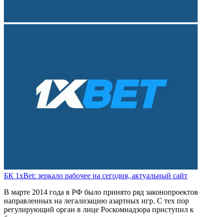
БК 1xBet: зеркало рабочее на сегодня, актуальный сайт
В марте 2014 года в РФ было принято ряд законопроектов
направленных на легализацию азартных игр. С тех пор
регулирующий орган в лице Роскомнадзора приступил к