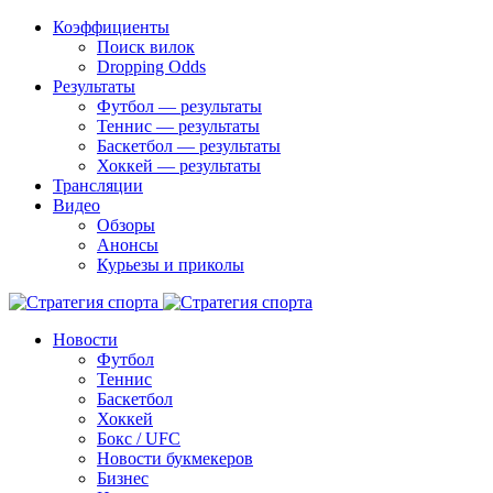
Коэффициенты
Поиск вилок
Dropping Odds
Результаты
Футбол — результаты
Теннис — результаты
Баскетбол — результаты
Хоккей — результаты
Трансляции
Видео
Обзоры
Анонсы
Курьезы и приколы
Новости
Футбол
Теннис
Баскетбол
Хоккей
Бокс / UFC
Новости букмекеров
Бизнес