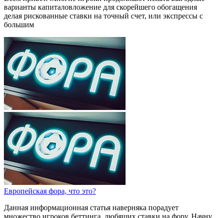
варианты капиталовложение для скорейшего обогащения
делая рискованные ставки на точный счет, или экспрессы с
большим
Европейская фора, что это?
Данная информационная статья наверняка порадует
множество игроков беттинга, любящих ставки на фору. Начну