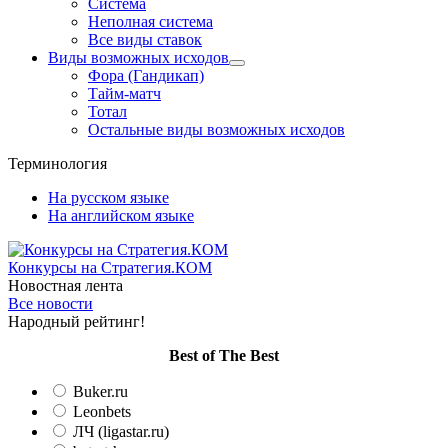
Система
Неполная система
Все виды ставок
Виды возможных исходов
Фора (Гандикап)
Тайм-матч
Тотал
Остальные виды возможных исходов
Терминология
На русском языке
На английском языке
Конкурсы
на Стратегия.КОМ
Новостная лента
Все новости
Народный рейтинг!
Вest of The Best
Buker.ru
Leonbets
ЛЧ (ligastar.ru)