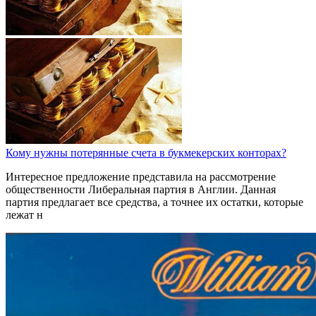
Кому нужны потерянные счета в букмекерских конторах?
Интересное предложение представила на рассмотрение
общественности Либеральная партия в Англии. Данная
партия предлагает все средства, а точнее их остатки, которые
лежат н