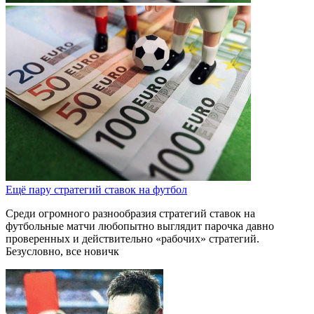
Ещё пару стратегий ставок на футбол
Среди огромного разнообразия стратегий ставок на
футбольные матчи любопытно выглядит парочка давно
проверенных и действительно «рабочих» стратегий.
Безусловно, все новичк