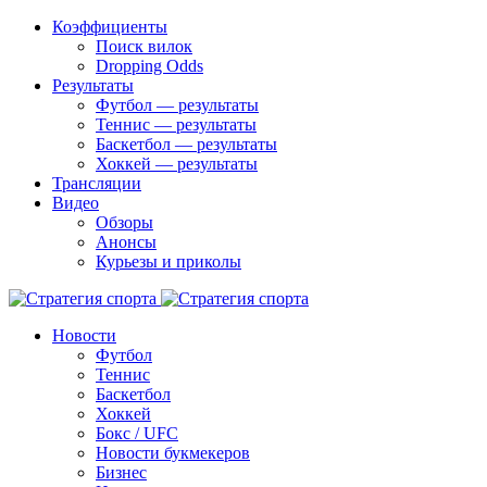
Коэффициенты
Поиск вилок
Dropping Odds
Результаты
Футбол — результаты
Теннис — результаты
Баскетбол — результаты
Хоккей — результаты
Трансляции
Видео
Обзоры
Анонсы
Курьезы и приколы
Новости
Футбол
Теннис
Баскетбол
Хоккей
Бокс / UFC
Новости букмекеров
Бизнес