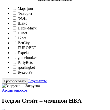
жулики/мошенники/кидалы
Марафон
Фаворит
ФОН
Шанс
Пари-Матч
10Bet
12bet
BetCity
EUROBET
Expekt
gamebookers
PartyBets
sportingbet
Букер.Ру
Результаты
Загрузка ...
Архив опросов
Голдэн Стэйт – чемпион НБА