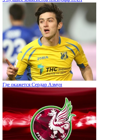
Где окажется Сердар Азмун