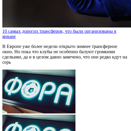
10 самых дорогих трансферов, что были организованы в
январе
В Европе уже более недели открыто зимнее трансферное
окно. Но пока что клубы не особенно балуют громкими
сделками, да и в целом давно замечено, что они редко идут на
серь