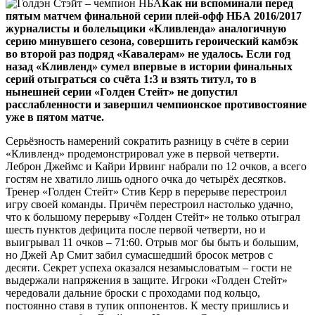
Как ни вспоминали перед
пятым матчем финальной серии плей-офф НБА 2016/2017
журналисты и болельщики «Кливленда» аналогичную
серию минувшего сезона, совершить героический камбэк
во второй раз подряд «Кавалерам» не удалось. Если год
назад «Кливленд» сумел впервые в истории финальных
серий отыграться со счёта 1:3 и взять титул, то в
нынешней серии «Голден Стейт» не допустил
расслабленности и завершил чемпионское противостояние
уже в пятом матче.
Серьёзность намерений сократить разницу в счёте в серии
«Кливленд» продемонстрировал уже в первой четверти.
Леброн Джеймс и Кайри Ирвинг набрали по 12 очков, а всего
гостям не хватило лишь одного очка до четырёх десятков.
Тренер «Голден Стейт» Стив Керр в перерыве перестроил
игру своей команды. Причём перестроил настолько удачно,
что к большому перерыву «Голден Стейт» не только отыграл
шесть пунктов дефицита после первой четверти, но и
выигрывал 11 очков – 71:60. Отрыв мог бы быть и большим,
но Джей Ар Смит забил сумасшедший бросок метров с
десяти. Секрет успеха оказался незамысловатым – гости не
выдержали напряжения в защите. Игроки «Голден Стейт»
чередовали дальние броски с проходами под кольцо,
постоянно ставя в тупик оппонентов. К месту пришлись и