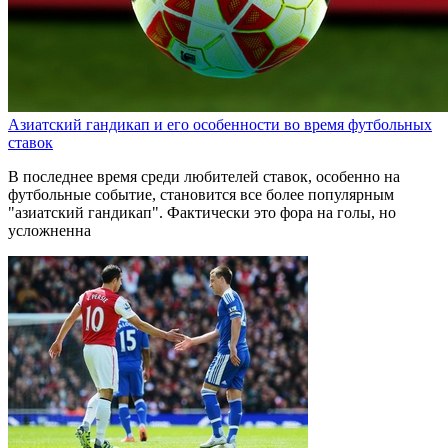
Азиатский гандикап и его особенности во время футбольных
ставок
В последнее время среди любителей ставок, особенно на
футбольные событие, становится все более популярным
"азиатский гандикап". Фактически это фора на голы, но
усложненна