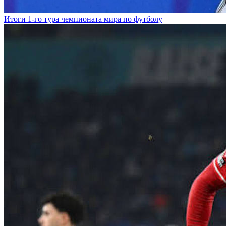
Итоги 1-го тура чемпионата мира по футболу