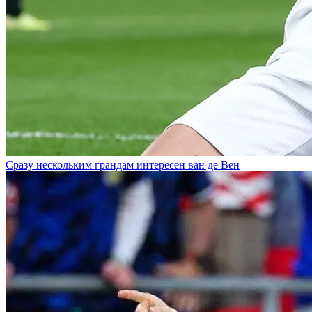
Сразу нескольким грандам интересен ван де Вен