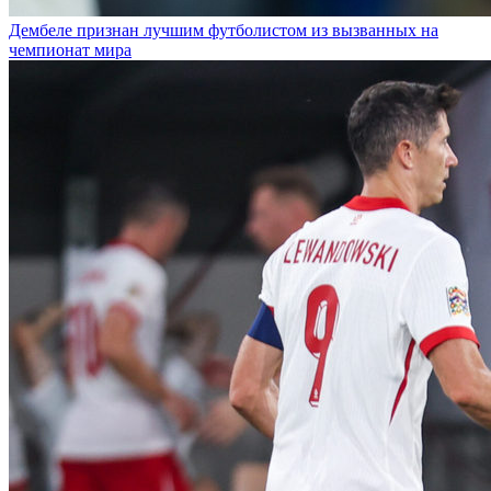
Дембеле признан лучшим футболистом из вызванных на
чемпионат мира