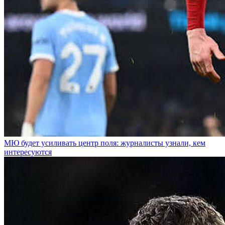
МЮ будет усиливать центр поля: журналисты узнали, кем
интересуются