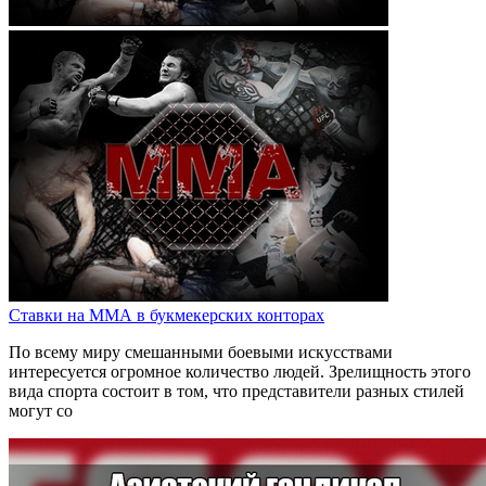
Ставки на ММА в букмекерских конторах
По всему миру смешанными боевыми искусствами
интересуется огромное количество людей. Зрелищность этого
вида спорта состоит в том, что представители разных стилей
могут со