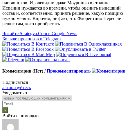
наставников. И, очевидно, даже Моуринью в столице
Испании нуждается во времени, чтобы оценить нынешний
состав и, соответственно, принять решение, какую позицию
нужно менять. Впрочем, не факт, что Флорентино Перес не
решит сам, кого приобретать.
Читайте Strategya.Com в Google News
Больше прогнозов в Telegram
Комментарии (Нет) /
Прокомментировать
Подписаться
авторизуйтесь
Уведомить о
Войти с помощью