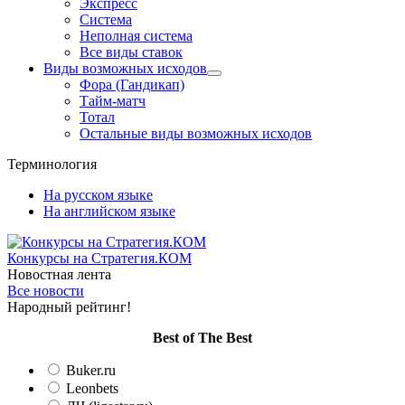
Экспресс
Система
Неполная система
Все виды ставок
Виды возможных исходов
Фора (Гандикап)
Тайм-матч
Тотал
Остальные виды возможных исходов
Терминология
На русском языке
На английском языке
Конкурсы
на Стратегия.КОМ
Новостная лента
Все новости
Народный рейтинг!
Вest of The Best
Buker.ru
Leonbets