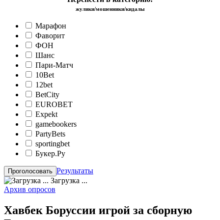
жулики/мошенники/кидалы
Марафон
Фаворит
ФОН
Шанс
Пари-Матч
10Bet
12bet
BetCity
EUROBET
Expekt
gamebookers
PartyBets
sportingbet
Букер.Ру
Результаты
Загрузка ...
Архив опросов
Хавбек Боруссии игрой за сборную