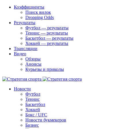
Коэффициенты
Поиск вилок
Dropping Odds
Результаты
Футбол — результаты
Теннис — результаты
Баскетбол — результаты
Хоккей — результаты
Трансляции
Видео
Обзоры
Анонсы
Курьезы и приколы
Новости
Футбол
Теннис
Баскетбол
Хоккей
Бокс / UFC
Новости букмекеров
Бизнес