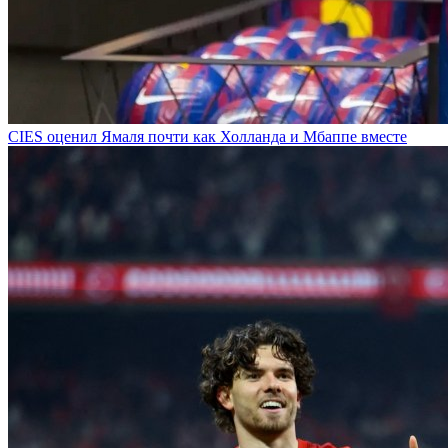
CIES оценил Ямаля почти как Холланда и Мбаппе вместе