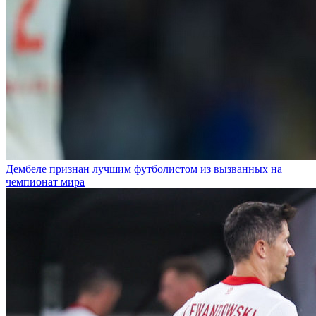
Дембеле признан лучшим футболистом из вызванных на
чемпионат мира