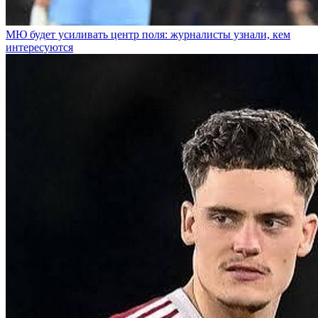
МЮ будет усиливать центр поля: журналисты узнали, кем
интересуются