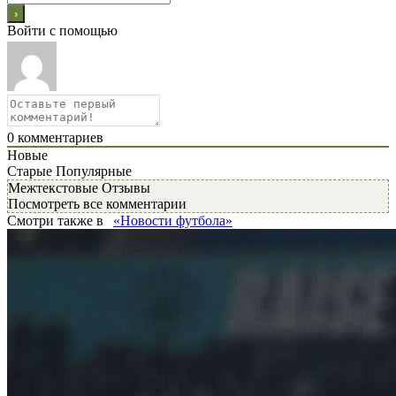
Войти с помощью
0
комментариев
Новые
Старые
Популярные
Межтекстовые Отзывы
Посмотреть все комментарии
Смотри также в
«Новости футбола»