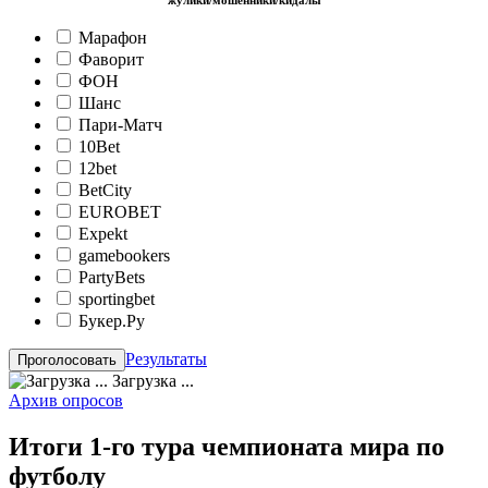
жулики/мошенники/кидалы
Марафон
Фаворит
ФОН
Шанс
Пари-Матч
10Bet
12bet
BetCity
EUROBET
Expekt
gamebookers
PartyBets
sportingbet
Букер.Ру
Результаты
Загрузка ...
Архив опросов
Итоги 1-го тура чемпионата мира по
футболу