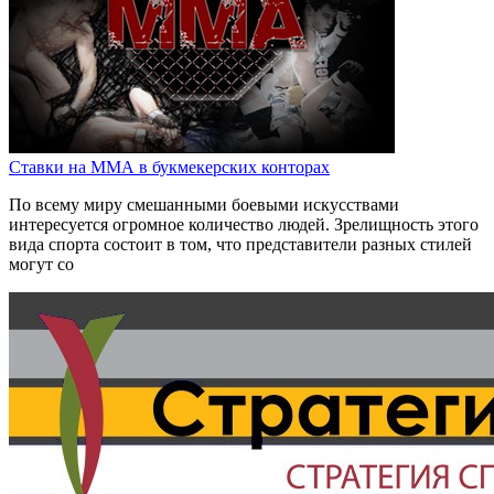
Ставки на ММА в букмекерских конторах
По всему миру смешанными боевыми искусствами
интересуется огромное количество людей. Зрелищность этого
вида спорта состоит в том, что представители разных стилей
могут со