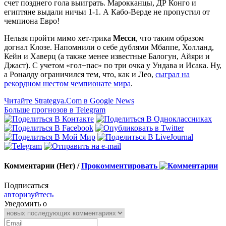
счет позднего гола выиграть. Марокканцы, ДР Конго и
египтяне выдали ничьи 1-1. А Кабо-Верде не пропустил от
чемпиона Евро!
Нельзя пройти мимо хет-трика
Месси
, что таким образом
догнал Клозе. Напомнили о себе дублями Мбаппе, Холланд,
Кейн и Хаверц (а также менее известные Балогун, Айяри и
Джаст). С учетом «гол+пас» по три очка у Ундава и Исака. Ну,
а Роналду ограничился тем, что, как и Лео,
сыграл на
рекордном шестом чемпионате мира
.
Читайте Strategya.Com в Google News
Больше прогнозов в Telegram
Комментарии (Нет) /
Прокомментировать
Подписаться
авторизуйтесь
Уведомить о