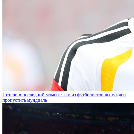
Потери в последний момент: кто из футболистов вынужден
пропустить мундиаль