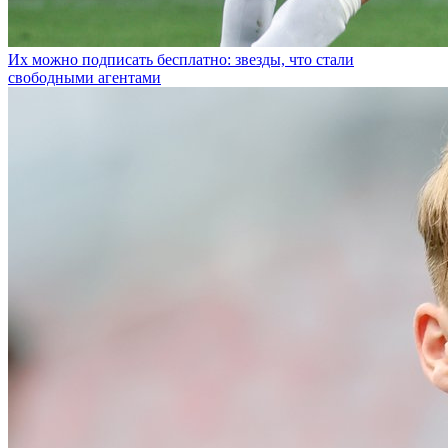
Их можно подписать бесплатно: звезды, что стали
свободными агентами