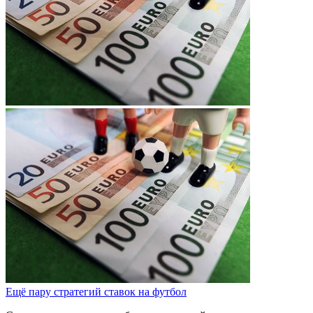
Ещё пару стратегий ставок на футбол