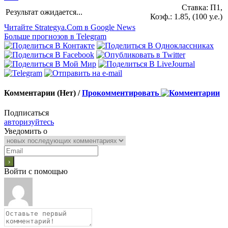
Ставка: П1,
Результат ожидается...
Коэф.: 1.85, (100 у.е.)
Читайте Strategya.Com в Google News
Больше прогнозов в Telegram
Комментарии (Нет) /
Прокомментировать
Подписаться
авторизуйтесь
Уведомить о
Войти с помощью