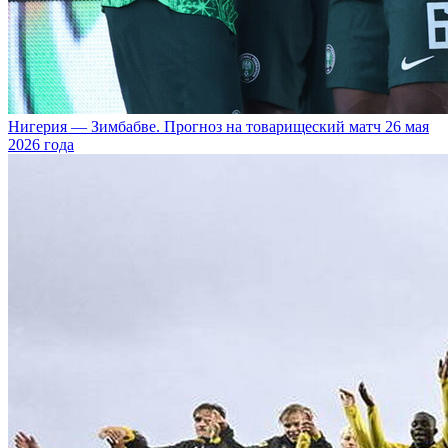
Нигерия — Зимбабве. Прогноз на товарищеский матч 26 мая
2026 года