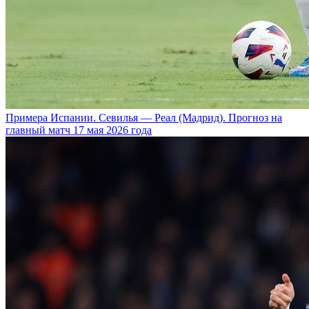
Примера Испании. Севилья — Реал (Мадрид). Прогноз на
главный матч 17 мая 2026 года