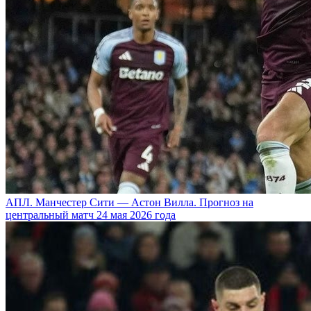
АПЛ. Манчестер Сити — Астон Вилла. Прогноз на
центральный матч 24 мая 2026 года