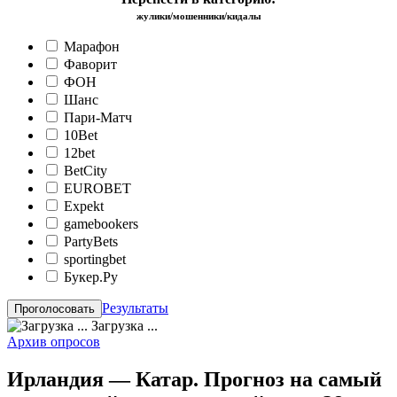
жулики/мошенники/кидалы
Марафон
Фаворит
ФОН
Шанс
Пари-Матч
10Bet
12bet
BetCity
EUROBET
Expekt
gamebookers
PartyBets
sportingbet
Букер.Ру
Результаты
Загрузка ...
Архив опросов
Ирландия — Катар. Прогноз на самый