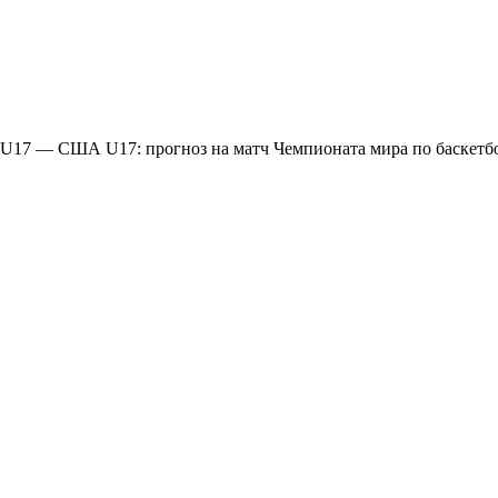
U17 — США U17: прогноз на матч Чемпионата мира по баскетбо