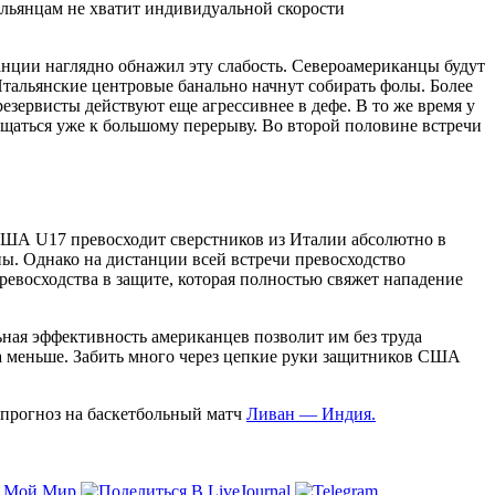
альянцам не хватит индивидуальной скорости
нции наглядно обнажил эту слабость. Североамериканцы будут
Итальянские центровые банально начнут собирать фолы. Более
зервисты действуют еще агрессивнее в дефе. В то же время у
ощаться уже к большому перерыву. Во второй половине встречи
 США U17 превосходит сверстников из Италии абсолютно в
ны. Однако на дистанции всей встречи превосходство
ревосходства в защите, которая полностью свяжет нападение
ая эффективность американцев позволит им без труда
а меньше. Забить много через цепкие руки защитников США
е прогноз на баскетбольный матч
Ливан — Индия.