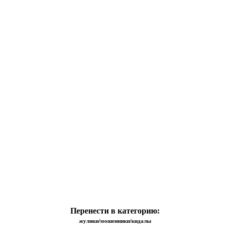
Перенести в категорию:
жулики/мошенники/кидалы