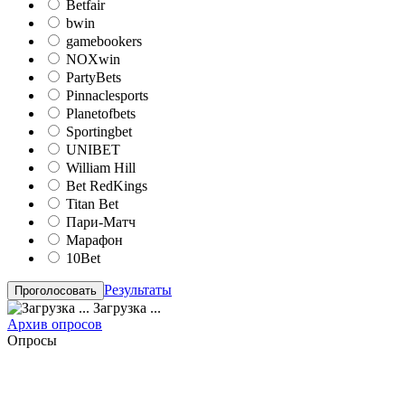
Betfair
bwin
gamebookers
NOXwin
PartyBets
Pinnaclesports
Planetofbets
Sportingbet
UNIBET
William Hill
Bet RedKings
Titan Bet
Пари-Матч
Марафон
10Bet
Результаты
Загрузка ...
Архив опросов
Опросы