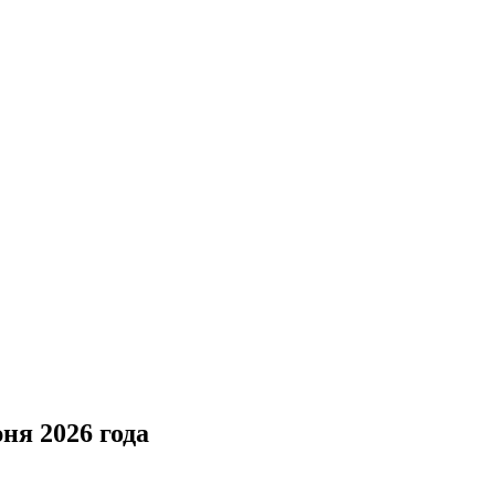
ня 2026 года