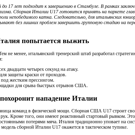
 до 17 лет подходит к завершению в Стамбуле. В рамках заклю
тизма. Сборная Италии U17 готовится принять на паркете гла
роли непобедимого катка. Следовательно, для итальянских юн
тывают без лишних проблем завершить групповую стадию на пе
 Италия попытается выжить
Тем не менее, итальянский тренерский штаб разработал стратег
м:
ех двадцати четырех секунд на атаку.
ля защиты краски от проходов.
 под жестким прессингом.
лощадки для срыва быстрых отрывов США.
 похоронит нападение Италии
азница команд в физической мощи. Сборная США U17 строит сво
рук. Кроме того, они имеют реактивный стартовый рывком. Это
остоянными потерями мяча. Италия традиционно уповает на сис
модель сборной Италии U17 окажется в тактическом тупике.