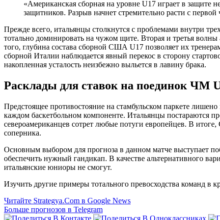
«Американская сборная на уровне U17 играет в защите н
защитников. Разрыв начнет стремительно расти с первой
Прежде всего, итальянцы столкнутся с проблемами внутри тр
тотально доминировать на чужом щите. Вторая и третья волны 
того, глубина состава сборной США U17 позволяет их тренера
сборной Италии наблюдается явный перекос в сторону стартов
накопленная усталость неизбежно выльется в лавину брака.
Расклады для ставок на поединок ЧМ U
Предстоящее противостояние на стамбульском паркете лишено
каждом баскетбольном компоненте. Итальянцы постараются про
североамериканцев сотрет любые потуги европейцев. В итоге,
соперника.
Основным выбором для прогноза в данном матче выступает по
обеспечить нужный гандикап. В качестве альтернативного ва
итальянские юниоры не смогут.
Изучить другие примеры тотального превосходства команд в кр
Читайте Strategya.Com в Google News
Больше прогнозов в Telegram