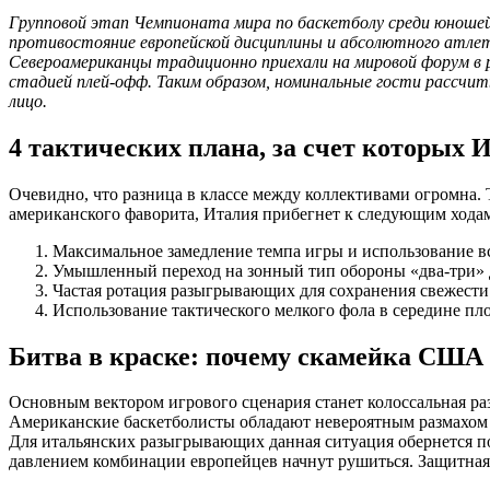
Групповой этап Чемпионата мира по баскетболу среди юношей
противостояние европейской дисциплины и абсолютного атле
Североамериканцы традиционно приехали на мировой форум в 
стадией плей-офф. Таким образом, номинальные гости рассчи
лицо.
4 тактических плана, за счет которых
Очевидно, что разница в классе между коллективами огромна. 
американского фаворита, Италия прибегнет к следующим хода
Максимальное замедление темпа игры и использование вс
Умышленный переход на зонный тип обороны «два-три» д
Частая ротация разыгрывающих для сохранения свежести
Использование тактического мелкого фола в середине п
Битва в краске: почему скамейка США
Основным вектором игрового сценария станет колоссальная р
Американские баскетболисты обладают невероятным размахом 
Для итальянских разыгрывающих данная ситуация обернется п
давлением комбинации европейцев начнут рушиться. Защитная 