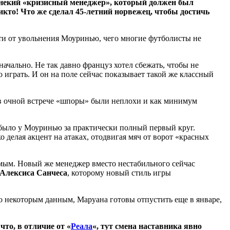
 некий «кризисный менеджер», который должен был
никто! Что же сделал 45-летний норвежец, чтобы достичь
сти от увольнения Моуринью, чего многие футболисты не
начально. Не так давно француз хотел сбежать, чтобы не
о играть. И он на поле сейчас показывает такой же классный
о в очной встрече «шпоры» были неплохи и как минимум
 было у Моуринью за практически полный первый круг.
 делая акцент на атаках, отодвигая мяч от ворот «красных
мым. Новый же менеджер вместо нестабильного сейчас
Алексиса Санчеса
, которому новый стиль игры
о некоторым данным, Маруана готовы отпустить еще в январе,
что, в отличие от «
Реала
«, тут смена наставника явно