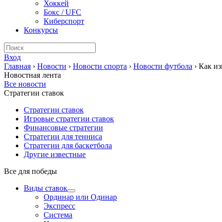
Хоккей
Бокс / UFC
Киберспорт
Конкурсы
Вход
Главная
›
Новости
›
Новости спорта
›
Новости футбола
›
Как из
Новостная лента
Все новости
Стратегии ставок
Стратегии ставок
Игровые стратегии ставок
Финансовые стратегии
Стратегии для тенниса
Стратегии для баскетбола
Другие известные
Все для победы
Виды ставок
Ординар или Одинар
Экспресс
Система