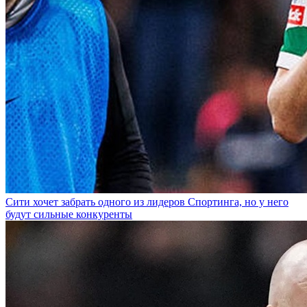
Сити хочет забрать одного из лидеров Спортинга, но у него
будут сильные конкуренты