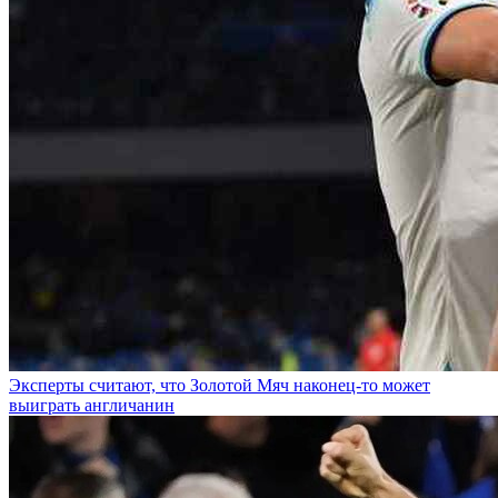
Эксперты считают, что Золотой Мяч наконец-то может
выиграть англичанин