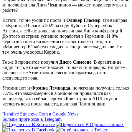
м, после финала Лиги Чемпионов — может, пора вернуться к
работе?
Кстати, точно уходит с поста и
Оливер Гласнер
. Он выиграл
с «Кристал Пэлас» в 2025-м году Кубок и Суперкубок
Англии, а сейчас дошел до полуфинала Лиги конференций.
До этого австриец успешно поработал в Германии. И 8%
вероятности его назначения связаны только с тем, что
«Манчестер Юнайтед» следит за специалистом дольше. Но
там очень уж хорош Каррик.
Те же 8 процентов получил
Диего Симеоне
. В аргентинце
видят того, кто может наконец-то навести порядок. Впрочем,
он сросся с «Атлетико» и связан контрактом до лета
следующего года.
Упоминают и
Фрэнка Лэмпарда
, но легенда получила только
7,5%. Что закономерно: в Лондоне он провалился как
менеджер, зато сейчас вернул «Ковентри» в АПЛ спустя
четверть века после вылета, выиграв Чемпионшип.
Читайте Strategya.Com в Google News
Больше прогнозов в Telegram