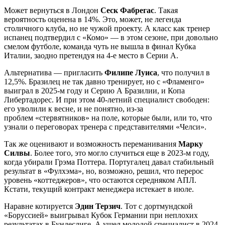
Может вернуться в Лондон
Сеск Фабрегас
. Такая
вероятность оценена в 14%. Это, может, не легенда
столичного клуба, но не чужой проекту. А класс как тренер
испанец подтвердил с «Комо» — в этом сезоне, при довольно
смелом футболе, команда чуть не вышла в финал Кубка
Италии, заодно претендуя на 4-е место в Серии А.
Альтернатива — пригласить
Филипе Луиса
, что получил в
12,5%. Бразилец не так давно тренирует, но с «Фламенго»
выиграл в 2025-м году и Серию А Бразилии, и Копа
Либертадорес. И при этом 40-летний специалист свободен:
его уволили к весне, и не понятно, из-за
проблем «стервятников» на поле, которые были, или то, что
узнали о переговорах тренера с представителями «Челси».
Так же оценивают и возможность переманивания
Марку
Силвы
. Более того, это могло случиться еще в 2023-м году,
когда убирали Грэма Поттера. Португалец давал стабильный
результат в «Фулхэма», но, возможно, решил, что перерос
уровень «коттеджеров», что остаются середняком АПЛ.
Кстати, текущий контракт менеджера истекает в июле.
Наравне котируется
Эдин Терзич
. Тот с дортмундской
«Боруссией» выигрывал Кубок Германии при неплохих
результатах в Бундеслиге. А ушел молодой специалист в 2024-