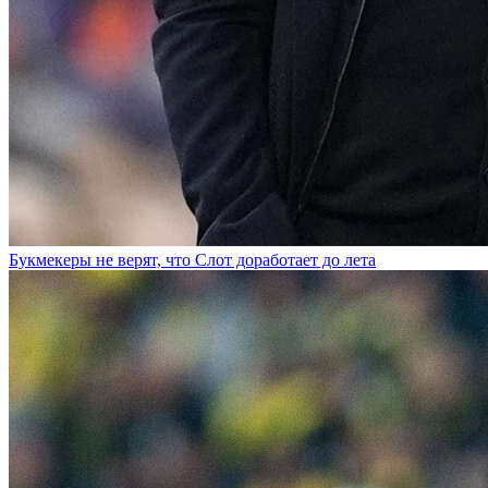
Букмекеры не верят, что Слот доработает до лета