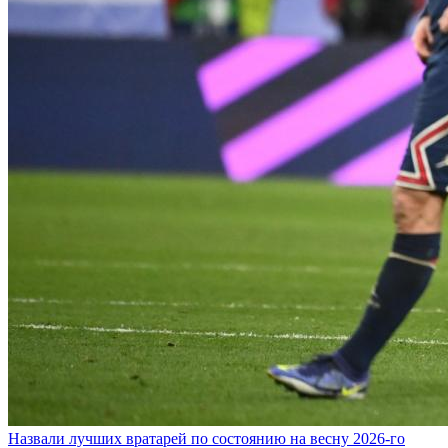
Назвали лучших вратарей по состоянию на весну 2026-го