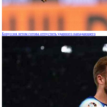
Боруссия летом готова отпустить ударного нападающего