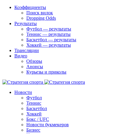
Коэффициенты
Поиск вилок
Dropping Odds
Результаты
Футбол — результаты
Теннис — результаты
Баскетбол — результаты
Хоккей — результаты
Трансляции
Видео
Обзоры
Анонсы
Курьезы и приколы
Новости
Футбол
Теннис
Баскетбол
Хоккей
Бокс / UFC
Новости букмекеров
Бизнес