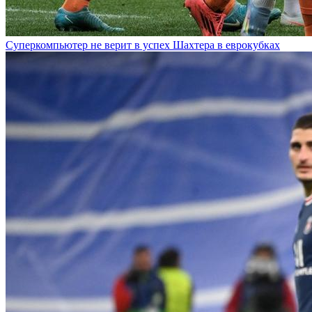
Суперкомпьютер не верит в успех Шахтера в еврокубках