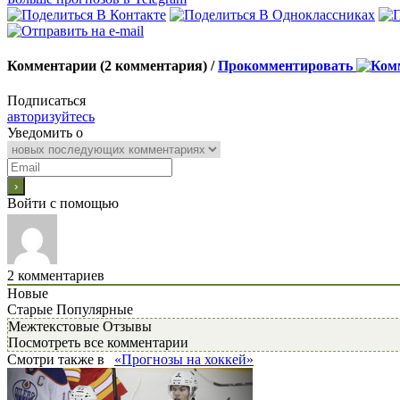
Комментарии (2 комментария) /
Прокомментировать
Подписаться
авторизуйтесь
Уведомить о
Войти с помощью
2
комментариев
Новые
Старые
Популярные
Межтекстовые Отзывы
Посмотреть все комментарии
Смотри также в
«Прогнозы на хоккей»