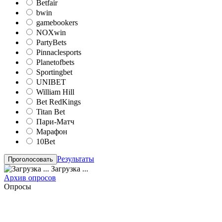
Betfair
bwin
gamebookers
NOXwin
PartyBets
Pinnaclesports
Planetofbets
Sportingbet
UNIBET
William Hill
Bet RedKings
Titan Bet
Пари-Матч
Марафон
10Bet
Результаты
Загрузка ...
Архив опросов
Опросы