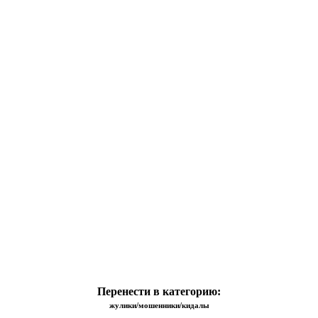
Перенести в категорию:
жулики/мошенники/кидалы