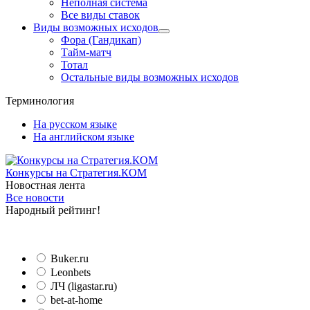
Неполная система
Все виды ставок
Виды возможных исходов
Фора (Гандикап)
Тайм-матч
Тотал
Остальные виды возможных исходов
Терминология
На русском языке
На английском языке
Конкурсы
на Стратегия.КОМ
Новостная лента
Все новости
Народный рейтинг!
Buker.ru
Leonbets
ЛЧ (ligastar.ru)
bet-at-home