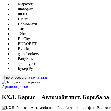
Марафон
Фаворит
ФОН
Шанс
Пари-Матч
10Bet
12bet
BetCity
EUROBET
Expekt
gamebookers
PartyBets
sportingbet
Букер.Ру
Результаты
Загрузка ...
Архив опросов
КХЛ. Барыс – Автомобилист. Борьба за 