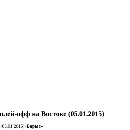
плей-офф на Востоке (05.01.2015)
«Барыс»