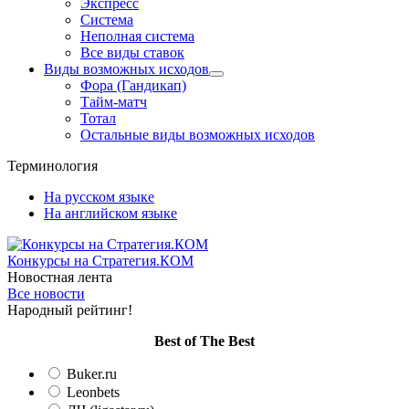
Экспресс
Система
Неполная система
Все виды ставок
Виды возможных исходов
Фора (Гандикап)
Тайм-матч
Тотал
Остальные виды возможных исходов
Терминология
На русском языке
На английском языке
Конкурсы
на Стратегия.КОМ
Новостная лента
Все новости
Народный рейтинг!
Вest of The Best
Buker.ru
Leonbets