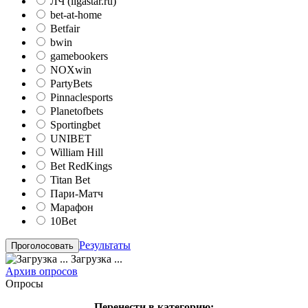
ЛЧ (ligastar.ru)
bet-at-home
Betfair
bwin
gamebookers
NOXwin
PartyBets
Pinnaclesports
Planetofbets
Sportingbet
UNIBET
William Hill
Bet RedKings
Titan Bet
Пари-Матч
Марафон
10Bet
Результаты
Загрузка ...
Архив опросов
Опросы
Перенести в категорию: