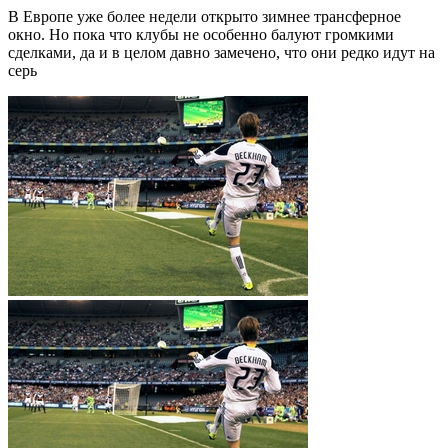
В Европе уже более недели открыто зимнее трансферное
окно. Но пока что клубы не особенно балуют громкими
сделками, да и в целом давно замечено, что они редко идут на
серь