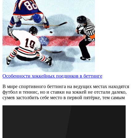
Особенности хоккейных поединков в беттинге
В мире спортивного беттинга на ведущих местах находятся
футбол и теннис, но и ставки на хоккей не отстали далеко,
сумев застолбить себе место в первой пятёрке, тем самым