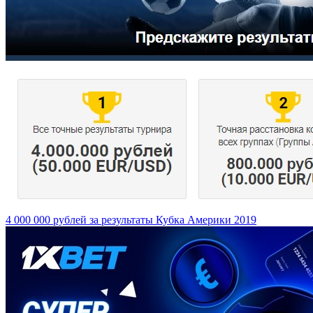
4 000 000 рублей за результаты Кубка Америки 2019