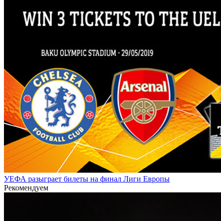
УЕФА разыграет билеты на финал Лиги Европы
Рекомендуем