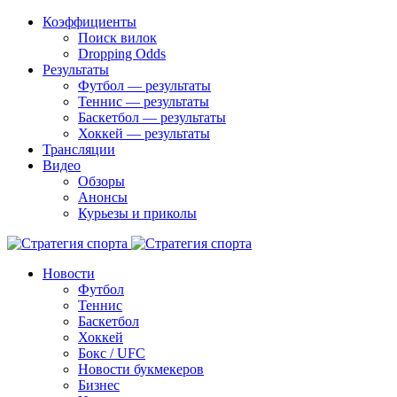
Коэффициенты
Поиск вилок
Dropping Odds
Результаты
Футбол — результаты
Теннис — результаты
Баскетбол — результаты
Хоккей — результаты
Трансляции
Видео
Обзоры
Анонсы
Курьезы и приколы
Новости
Футбол
Теннис
Баскетбол
Хоккей
Бокс / UFC
Новости букмекеров
Бизнес