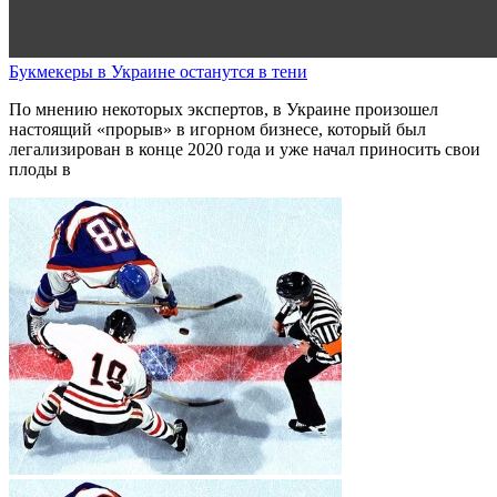
Букмекеры в Украине останутся в тени
По мнению некоторых экспертов, в Украине произошел
настоящий «прорыв» в игорном бизнесе, который был
легализирован в конце 2020 года и уже начал приносить свои
плоды в