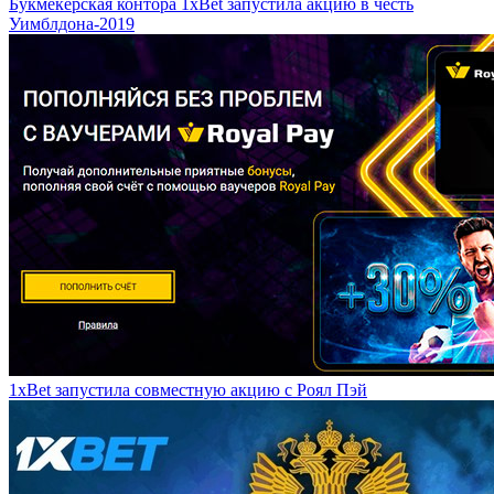
Букмекерская контора 1xBet запустила акцию в честь
Уимблдона-2019
1xBet запустила совместную акцию с Роял Пэй