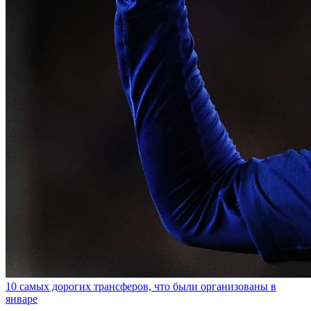
10 самых дорогих трансферов, что были организованы в
январе