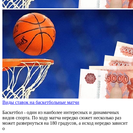
Виды ставок на баскетбольные матчи
Баскетбол - один из наиболее интересных и динамичных
видов спорта. По ходу матча нередко сюжет несколько раз
может развернуться на 180 градусов, а исход нередко зависит
о