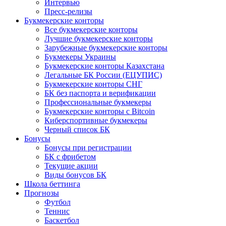
Интервью
Пресс-релизы
Букмекерские конторы
Все букмекерские конторы
Лучшие букмекерские конторы
Зарубежные букмекерские конторы
Букмекеры Украины
Букмекерские конторы Казахстана
Легальные БК России (ЕЦУПИС)
Букмекерские конторы СНГ
БК без паспорта и верификации
Профессиональные букмекеры
Букмекерские конторы с Bitcoin
Киберспортивные букмекеры
Черный список БК
Бонусы
Бонусы при регистрации
БК с фрибетом
Текущие акции
Виды бонусов БК
Школа беттинга
Прогнозы
Футбол
Теннис
Баскетбол