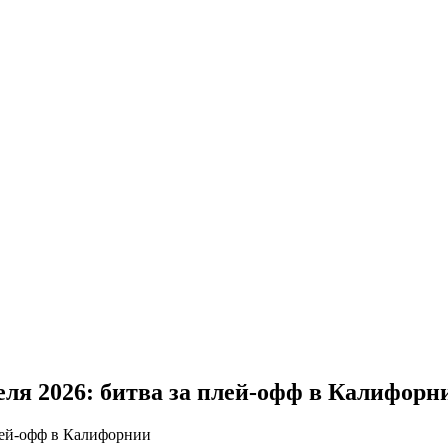
еля 2026: битва за плей-офф в Калифорн