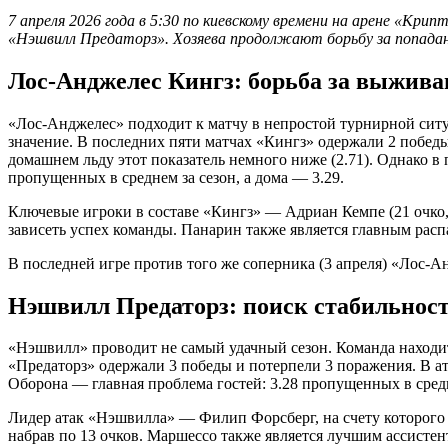
7 апреля 2026 года в 5:30 по киевскому времени на арене «К
«Нэшвилл Предаторз». Хозяева продолжают борьбу за попадан
Лос-Анджелес Кингз: борьба за выжива
«Лос-Анджелес» подходит к матчу в непростой турнирной ситу
значение. В последних пяти матчах «Кингз» одержали 2 победы 
домашнем льду этот показатель немного ниже (2.71). Однако в
пропущенных в среднем за сезон, а дома — 3.29.
Ключевые игроки в составе «Кингз» — Адриан Кемпе (21 очко, 1
зависеть успех команды. Панарин также является главным рас
В последней игре против того же соперника (3 апреля) «Лос-Ан
Нэшвилл Предаторз: поиск стабильнос
«Нэшвилл» проводит не самый удачный сезон. Команда находит
«Предаторз» одержали 3 победы и потерпели 3 поражения. В ат
Оборона — главная проблема гостей: 3.28 пропущенных в средне
Лидер атак «Нэшвилла» — Филип Форсберг, на счету которого 
набрав по 13 очков. Маршессо также является лучшим ассистен