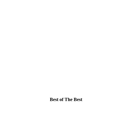
Вest of The Best