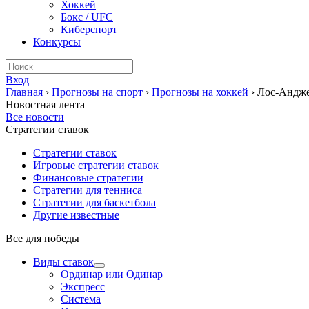
Хоккей
Бокс / UFC
Киберспорт
Конкурсы
Вход
Главная
›
Прогнозы на спорт
›
Прогнозы на хоккей
›
Лос-Андже
Новостная лента
Все новости
Стратегии ставок
Стратегии ставок
Игровые стратегии ставок
Финансовые стратегии
Стратегии для тенниса
Стратегии для баскетбола
Другие известные
Все для победы
Виды ставок
Ординар или Одинар
Экспресс
Система