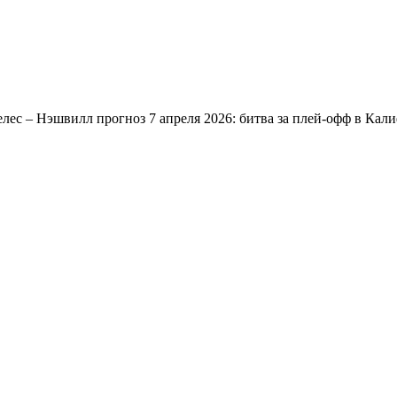
лес – Нэшвилл прогноз 7 апреля 2026: битва за плей-офф в Кал