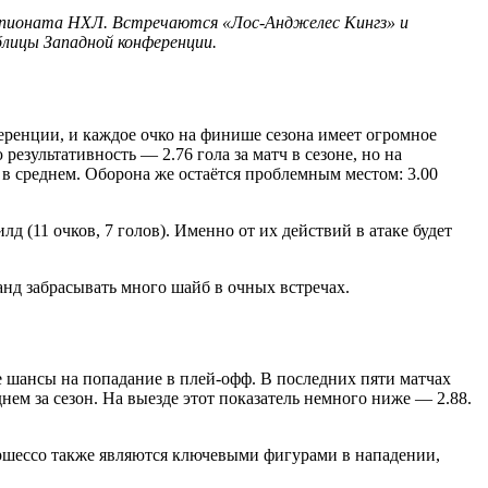
чемпионата НХЛ. Встречаются «Лос-Анджелес Кингз» и
лицы Западной конференции.
еренции, и каждое очко на финише сезона имеет огромное
езультативность — 2.76 гола за матч в сезоне, но на
 в среднем. Оборона же остаётся проблемным местом: 3.00
д (11 очков, 7 голов). Именно от их действий в атаке будет
анд забрасывать много шайб в очных встречах.
 шансы на попадание в плей-офф. В последних пяти матчах
нем за сезон. На выезде этот показатель немного ниже — 2.88.
аршессо также являются ключевыми фигурами в нападении,