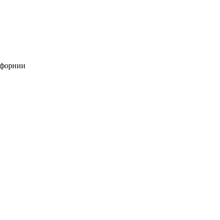
ифорнии