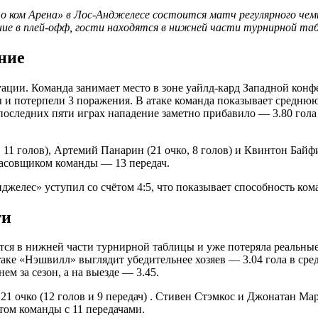
рипто ком Арена» в Лос-Анджелесе состоится матч регулярного 
ие в плей-офф, гости находятся в нижней части турнирной таб
ние
ации. Команда занимает место в зоне уайлд-кард Западной конф
и потерпели 3 поражения. В атаке команда показывает среднюю р
 последних пяти играх нападение заметно прибавило — 3.80 гола
1 голов), Артемий Панарин (21 очко, 8 голов) и Квинтон Байфил
пасовщиком команды — 13 передач.
джелес» уступил со счётом 4:5, что показывает способность ком
ти
ся в нижней части турнирной таблицы и уже потеряла реальные
аке «Нэшвилл» выглядит убедительнее хозяев — 3.04 гола в сред
м за сезон, а на выезде — 3.45.
21 очко (12 голов и 9 передач) . Стивен Стэмкос и Джонатан М
том команды с 11 передачами.