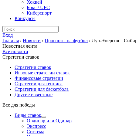
Хоккей
Бокс / UFC
Киберспорт
Конкурсы
Вход
Главная
›
Новости
›
Прогнозы на футбол
›
Луч-Энергия – Сибир
Новостная лента
Все новости
Стратегии ставок
Стратегии ставок
Игровые стратегии ставок
Финансовые стратегии
Стратегии для тенниса
Стратегии для баскетбола
Другие известные
Все для победы
Виды ставок
Ординар или Одинар
Экспресс
Система