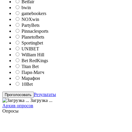
Betfair
bwin
gamebookers
NOXwin
PartyBets
Pinnaclesports
Planetofbets
Sportingbet
UNIBET
William Hill
Bet RedKings
Titan Bet
Пари-Матч
Марафон
10Bet
Результаты
Загрузка ...
Архив опросов
Опросы