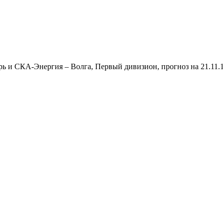
ь и СКА-Энергия – Волга, Первый дивизион, прогноз на 21.11.