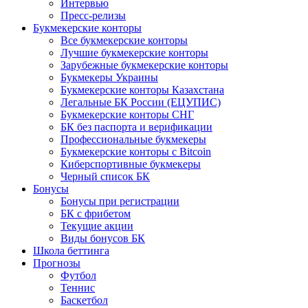
Интервью
Пресс-релизы
Букмекерские конторы
Все букмекерские конторы
Лучшие букмекерские конторы
Зарубежные букмекерские конторы
Букмекеры Украины
Букмекерские конторы Казахстана
Легальные БК России (ЕЦУПИС)
Букмекерские конторы СНГ
БК без паспорта и верификации
Профессиональные букмекеры
Букмекерские конторы с Bitcoin
Киберспортивные букмекеры
Черный список БК
Бонусы
Бонусы при регистрации
БК с фрибетом
Текущие акции
Виды бонусов БК
Школа беттинга
Прогнозы
Футбол
Теннис
Баскетбол