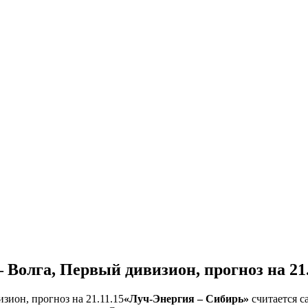
Волга, Первый дивизион, прогноз на 21.
«Луч-Энергия – Сибирь»
считается с