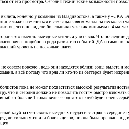
ться от его просмотра. Сегодня технические возможности позвол
е вылета, конечно у команды из Владивостока, а также у «СКА-Э
нципе может измениться и самая дальняя команда на несколько ч
листов, чего не видели болельщики уже как минимум в 4 матчах
 сторона это именно выездные матчи, а учитывая. Что последние
благоволят в подобного рода развитию событий. ДА и само поло
 высший уровень на несколько шагов.
е совсем повезло , ведь они находятся вблизи зоны вылета и мог
оманд, а всё потому что вряд ли кто-то из беттеров будет искрен
листов пока не может похвастаться высокой результативностью,
игру, что и сегодня должно не позволить гостям быстро взломат
абьёт больше 1 гола» ведь сегодня этот клуб будет очень серьё
ьный клуб за счёт своих выездных неудач и застрял в середине
е вряд ли сильно утешили болельщиков, но она была прервана в 
дцев.