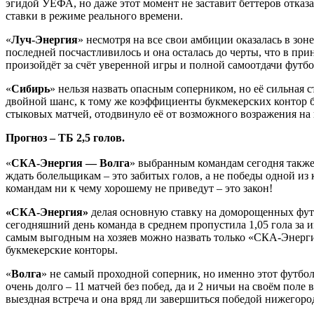
эгидой УЕФА, но даже этот момент не заставит беттеров отказа
ставки в режиме реального времени.
«
Луч-Энергия
» несмотря на все свои амбиции оказалась в зон
последней посчастливилось и она осталась до черты, что в при
произойдёт за счёт уверенной игры и полной самоотдачи футбо
«
Сибирь
» нельзя назвать опасным соперником, но её сильная
двойной шанс, к тому же коэффициенты букмекерских контор 
стыковых матчей, отодвинуло её от возможного возражения на
Прогноз – ТБ 2,5 голов.
«
СКА-Энергия — Волга
» выбранным командам сегодня также н
ждать болельщикам – это забитых голов, а не победы одной из к
командам ни к чему хорошему не приведут – это закон!
«СКА-Энергия»
делая основную ставку на доморощенных футбо
сегодняшний день команда в среднем пропустила 1,05 гола за 
самым выгодным на хозяев можно назвать только «СКА-Энергия з
букмекерские конторы.
«
Волга
» не самый проходной соперник, но именно этот футбол
очень долго – 11 матчей без побед, да и 2 ничьи на своём пол
выездная встреча и она вряд ли завершиться победой нижегоро