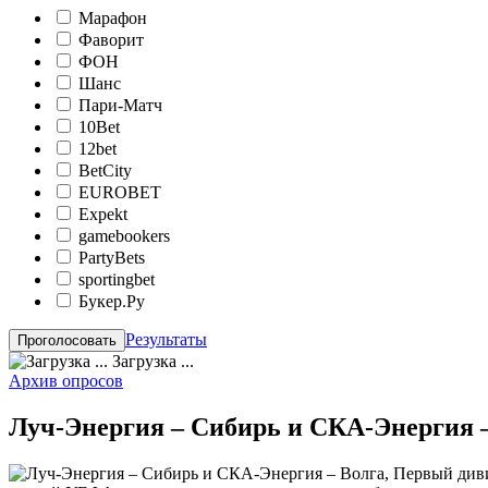
Марафон
Фаворит
ФОН
Шанс
Пари-Матч
10Bet
12bet
BetCity
EUROBET
Expekt
gamebookers
PartyBets
sportingbet
Букер.Ру
Результаты
Загрузка ...
Архив опросов
Луч-Энергия – Сибирь и СКА-Энергия – 