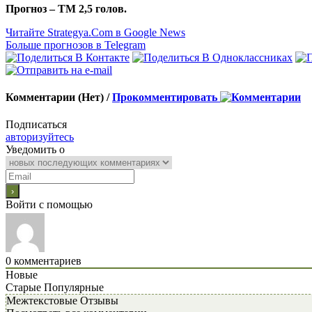
Прогноз – ТМ 2,5 голов.
Читайте Strategya.Com в Google News
Больше прогнозов в Telegram
Комментарии (Нет) /
Прокомментировать
Подписаться
авторизуйтесь
Уведомить о
Войти с помощью
0
комментариев
Новые
Старые
Популярные
Межтекстовые Отзывы