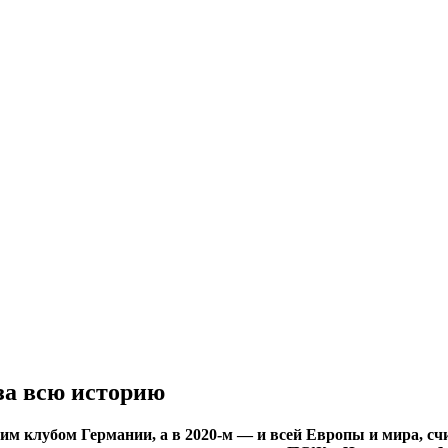
за всю историю
м клубом Германии, а в 2020-м — и всей Европы и мира, сч