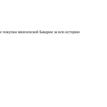
е покупки мюнхенской Баварии за всю историю