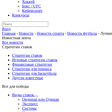
Хоккей
Бокс / UFC
Киберспорт
Конкурсы
Вход
Главная
›
Новости
›
Новости спорта
›
Новости футбола
›
Лучши
Новостная лента
Все новости
Стратегии ставок
Стратегии ставок
Игровые стратегии ставок
Финансовые стратегии
Стратегии для тенниса
Стратегии для баскетбола
Другие известные
Все для победы
Виды ставок
Ординар или Одинар
Экспресс
Система