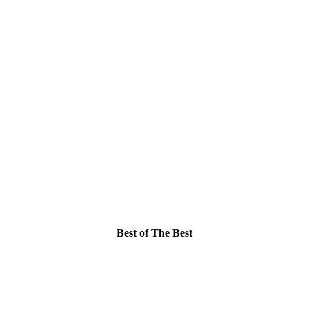
Вest of The Best