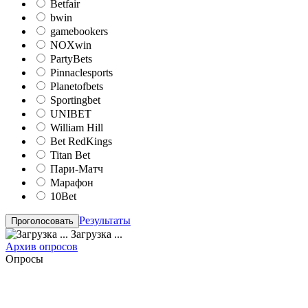
Betfair
bwin
gamebookers
NOXwin
PartyBets
Pinnaclesports
Planetofbets
Sportingbet
UNIBET
William Hill
Bet RedKings
Titan Bet
Пари-Матч
Марафон
10Bet
Результаты
Загрузка ...
Архив опросов
Опросы