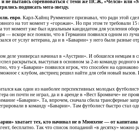
же, и не пытаясь соревноваться с теми же ПСЖ, «Челси» или
рялись подписать мега-звезду.
млн. евро
. Карл-Хайнц Руммениге признавал, что ради этой сде
ного на тот момент у «горожан». Но при этом те требовали 15 
 на тот момент уже был идеальным кандидатом для усиления обо
я — вскоре все поняли, что в Германии появился одним из лучш
ался от услуг ветерана, да и в «Баварии» у него были разные о
мом деле универсал начинал в «Аустрии». И обошелся немцам в 
 успел раскрыться, выступая в основном за 2-ю команду родного
тно, что у «Баварии» появился игрок, что способен на одинаково
озможное с клубом, австриец решил найти для себя новый вызов.
итался как один из наиболее перспективных молодых футболисто
ера он почти не играл, да и в аренде в «Вест Бромвиче» не про
нимание «Баварии». Та, впрочем, сначала сбила трансферные зап
егрировали в команду «Баварии». Там футболист быстро стал од
рии» хватает тех, кто начинал не в Мюнхене — от капитана
гент, бесплатно. Так что список попаданий «в десятку» можно 